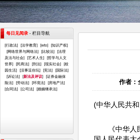
每日见闻录
- 栏目导航
[
行政法
] [
法学教育
] [
wto
] [
知识产权
]
[
网络世界与网络法
] [
比较法
] [
法理
及法与社会
] [
艺术人生
] [
哲学与人文
世界
] [
民商法
] [
刑法
] [
现实社会
] [
校
园生活
] [
没事逗你玩
] [
宪法
] [
国际法
]
[
诉讼法
] [
新法及评议
] [
证券金融保
作者：全
险法
] [
劳动法
] [
环境法
] [
房地产法
]
[
合同法
] [
公司法
] [
婚姻继承法
]
(中华人民共
《中华人民
国人民代表大会