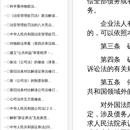
偿全部债务或
-
◇科学看待物权法...
务。
-
◇《治安管理处罚法》新法解读...
企业法人有
-
◇治安管理处罚法的八大亮点...
的，可以依照
-
◇中华人民共和国治安管理处罚...
-
◇对物权法草案（第四次审议稿...
第三条 破
-
◇建立“公共利益”审查程序－...
第四条 破
-
◇纵论《公司法》的修改（讲座...
诉讼法的有关
-
◇新旧法条对比解读证券法修订...
第五条 依
-
◇新《公司法》的制度创新...
共和国领域外
-
◇新旧法条对比解读公司法修订...
-
◇公司法作五方面修改...
对外国法院
-
◇中华人民共和国公司法(２０...
定，涉及债务
-
◇解析“新证券法”五处新意...
求人民法院承
-
◇中华人民共和国证券法(20...