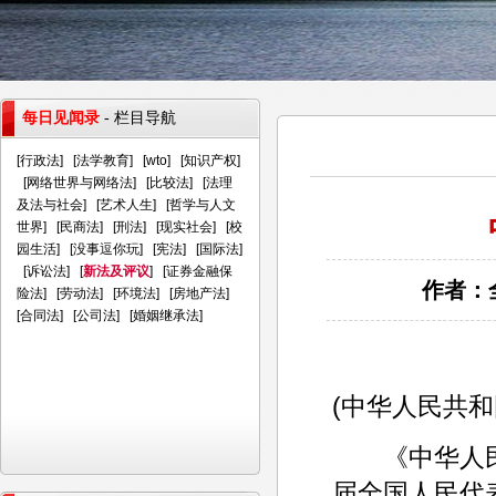
每日见闻录
- 栏目导航
[
行政法
] [
法学教育
] [
wto
] [
知识产权
]
[
网络世界与网络法
] [
比较法
] [
法理
及法与社会
] [
艺术人生
] [
哲学与人文
世界
] [
民商法
] [
刑法
] [
现实社会
] [
校
园生活
] [
没事逗你玩
] [
宪法
] [
国际法
]
[
诉讼法
] [
新法及评议
] [
证券金融保
作者：全
险法
] [
劳动法
] [
环境法
] [
房地产法
]
[
合同法
] [
公司法
] [
婚姻继承法
]
(中华人民共
《中华人民
届全国人民代