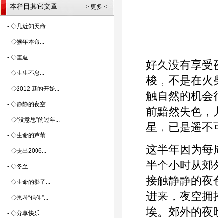
本栏目其它文章
> 更多 <
-
◇几近知天命...
-
◇猴年本命...
-
◇重返...
好久没有享受
-
◇生生不息...
梭，不是在火
-
◇2012 新的开始...
触自然的机会
-
◇静静的夜空...
前黯然失色，
-
◇“没意思”的过年...
星，已是遥不
-
◇生命的芦苇...
这半年因为每
-
◇走出2006...
半个小时从郊
-
◇冬至...
接触静静的夜
-
◇生命的影子...
进来，夜空拥
-
◇思考“信仰”...
埃。郊外的夜
-
◇分享快乐...