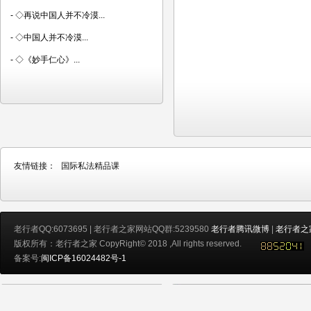
-
◇再说中国人并不冷漠...
-
◇中国人并不冷漠...
-
◇《妙手仁心》...
友情链接：
国际私法精品课
老行者QQ:6073695 | 老行者之家网站QQ群:5239580
老行者腾讯微博
|
老行者之
版权所有：老行者之家 CopyRight© 2018 ,All rights reserved.
备案号:
闽ICP备16024482号-1