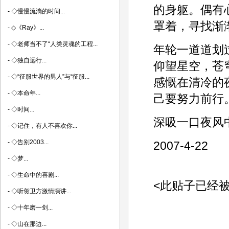
的身躯。偶有
-
◇慢慢流淌的时间...
罩着，寻找渐
-
◇《Ray》...
-
◇老师当不了“人类灵魂的工程...
年轮一道道划
-
◇独自远行...
仰望星空，苍
-
◇“征服世界的男人”与“征服...
感慨在清冷的
-
◇本命年...
己要努力前行
-
◇时间...
深吸一口夜风
-
◇记住，有人不喜欢你...
-
◇告别2003...
2007-4-22
-
◇梦...
-
◇生命中的喜剧...
<此贴子已经被老行
-
◇听贺卫方激情演讲...
-
◇十年磨一剑...
-
◇山在那边...