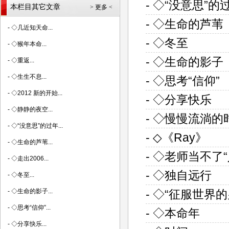
- ◇“没意思”的
本栏目其它文章
> 更多 <
- ◇生命的芦苇
-
◇几近知天命...
- ◇冬至
-
◇猴年本命...
- ◇生命的影子
-
◇重返...
-
◇生生不息...
- ◇思考“信仰”
-
◇2012 新的开始...
- ◇分享快乐
-
◇静静的夜空...
- ◇慢慢流淌的
-
◇“没意思”的过年...
- ◇《Ray》
-
◇生命的芦苇...
- ◇老师当不了
-
◇走出2006...
- ◇独自远行
-
◇冬至...
- ◇“征服世界
-
◇生命的影子...
-
◇思考“信仰”...
- ◇本命年
-
◇分享快乐...