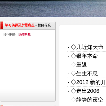
学习偶得及所思所想
- 栏目导航
[
学习偶得
] [
所思所想
]
- ◇几近知天命
- ◇猴年本命
- ◇重返
- ◇生生不息
- ◇2012 新的
- ◇走出2006
- ◇静静的夜空