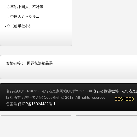
-
◇再说中国人并不冷漠...
-
◇中国人并不冷漠...
-
◇《妙手仁心》...
友情链接：
国际私法精品课
老行者QQ:6073695 | 老行者之家网站QQ群:5239580
老行者腾讯微博
|
老行者之
版权所有：老行者之家 CopyRight© 2018 ,All rights reserved.
备案号:
闽ICP备16024482号-1