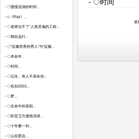
- ◇时间
-
◇慢慢流淌的时间...
-
◇《Ray》...
第
-
◇老师当不了“人类灵魂的工程...
-
◇独自远行...
-
◇“征服世界的男人”与“征服...
-
◇本命年...
-
◇时间...
-
◇记住，有人不喜欢你...
-
◇告别2003...
-
◇梦...
-
◇生命中的喜剧...
-
◇听贺卫方激情演讲...
-
◇十年磨一剑...
-
◇山在那边...