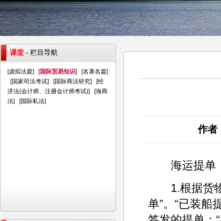
课堂
- 栏目导航
[
虚拟法庭
] [
国际贸易知识
] [
名著名篇
]
[
国家司法考试
] [
国际商法研究
] [
经
济法(会计师、注册会计师考试)
] [
海商
法
] [
国际私法
]
作者：
海运提单，
1.根据货物
单”。“已装
签发的提单；