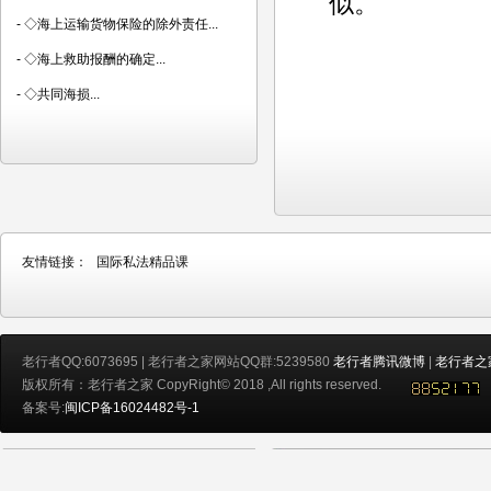
似。
-
◇海上运输货物保险的除外责任...
-
◇海上救助报酬的确定...
-
◇共同海损...
友情链接：
国际私法精品课
老行者QQ:6073695 | 老行者之家网站QQ群:5239580
老行者腾讯微博
|
老行者之
版权所有：老行者之家 CopyRight© 2018 ,All rights reserved.
备案号:
闽ICP备16024482号-1