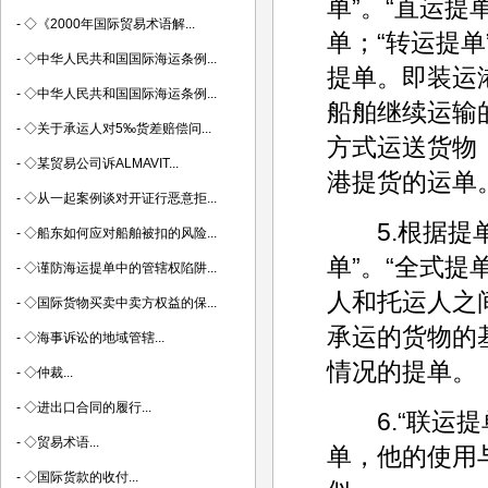
单”。“直运
-
◇《2000年国际贸易术语解...
单；“转运提
-
◇中华人民共和国国际海运条例...
提单。即装运
-
◇中华人民共和国国际海运条例...
船舶继续运输
-
◇关于承运人对5‰货差赔偿问...
方式运送货物
-
◇某贸易公司诉ALMAVIT...
港提货的运单
-
◇从一起案例谈对开证行恶意拒...
5.根据提单
-
◇船东如何应对船舶被扣的风险...
单”。“全式
-
◇谨防海运提单中的管辖权陷阱...
人和托运人之
-
◇国际货物买卖中卖方权益的保...
承运的货物的
-
◇海事诉讼的地域管辖...
情况的提单。
-
◇仲裁...
-
◇进出口合同的履行...
6.“联运提
-
◇贸易术语...
单，他的使用
-
◇国际货款的收付...