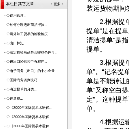
本栏目其它文章
> 更多 <
装运货物期间
-
◇信用额度...
2.根据提单有
-
◇如何办理进出商品报验...
提单”是在提
-
◇境外加工贸易的检验检疫...
清洁提单”是
-
◇出口押汇...
提单。
-
◇法定检验商品符合哪些条件可...
3.根据提单
-
◇进出口经营权申办程序...
单”。“记名
-
◇电子商务（出口）的中小企业...
单是不能转让
-
◇国际商务谈判技巧...
单”又称空白提
-
◇海运提单的分类...
定”。这种提
-
◇速遣费...
单。
-
◇《2000年国际贸易术语解...
-
◇《2000年国际贸易术语解...
4.根据运输方
-
◇《2000年国际贸易术语解...