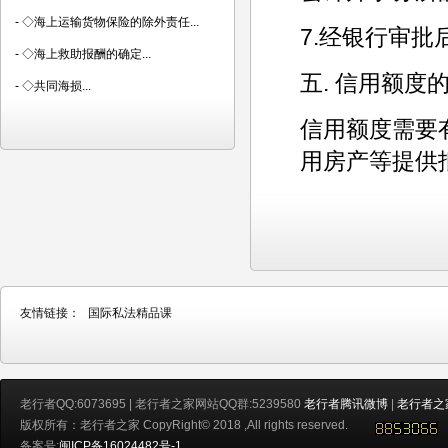
-
◇海上运输货物保险的除外责任...
7.经银行审
-
◇海上救助报酬的确定...
五. 信用额度
-
◇共同海损...
信用额度需要
用房产等提供
友情链接：
国际私法精品课
老行者QQ:6073695 | 老行者之家网站QQ群:5239580
老行者腾讯微博
|
老行者之
版权所有：老行者之家 CopyRight© 2018 ,All rights reserved.
备案号:
闽ICP备16024482号-1