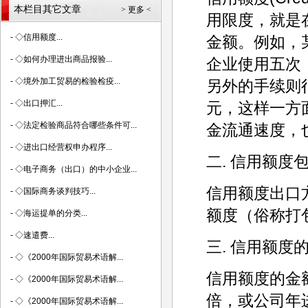
本栏目其它文章
> 更多 <
用限度，就是
-
◇信用额度...
金额。例如，
-
◇如何办理进出商品报验...
企业使用五次
-
◇境外加工贸易的检验检疫...
另外的手续则
-
◇出口押汇...
元，这样一方
-
◇法定检验商品符合哪些条件可...
金流通速度，
-
◇进出口经营权申办程序...
二. 信用额度
-
◇电子商务（出口）的中小企业...
信用额度出口
-
◇国际商务谈判技巧...
额度（俗称打
-
◇海运提单的分类...
-
◇速遣费...
三. 信用额度
-
◇《2000年国际贸易术语解...
信用额度的金
-
◇《2000年国际贸易术语解...
倍，或公司年
-
◇《2000年国际贸易术语解...