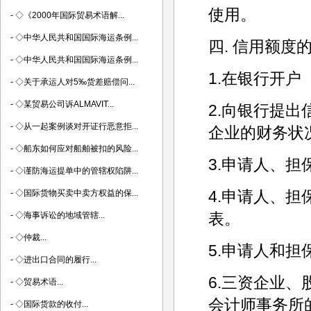
使用。
-
◇《2000年国际贸易术语解...
-
◇中华人民共和国国际海运条例...
四. 信用额度
-
◇中华人民共和国国际海运条例...
1.在银行开户
-
◇关于承运人对5‰货差赔偿问...
-
◇某贸易公司诉ALMAVIT...
2.向银行提
-
◇从一起案例谈对开证行恶意拒...
企业的财务状
-
◇船东如何应对船舶被扣的风险...
3.申请人、
-
◇谨防海运提单中的管辖权陷阱...
4.申请人、
-
◇国际货物买卖中卖方权益的保...
表。
-
◇海事诉讼的地域管辖...
-
◇仲裁...
5.申请人和
-
◇进出口合同的履行...
6.三资企业
-
◇贸易术语...
会计师事务所
-
◇国际货款的收付...