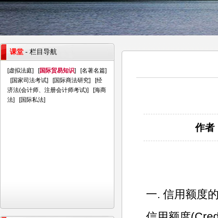
课堂
- 栏目导航
[
虚拟法庭
] [
国际贸易知识
] [
名著名篇
]
[
国家司法考试
] [
国际商法研究
] [
经
济法(会计师、注册会计师考试)
] [
海商
法
] [
国际私法
]
作者：
一. 信用额度
信用额度(Cre