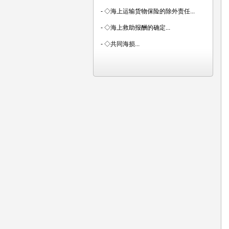
-
◇海上运输货物保险的除外责任...
-
◇海上救助报酬的确定...
-
◇共同海损...