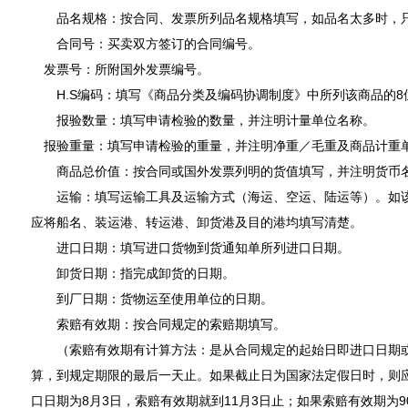
品名规格：按合同、发票所列品名规格填写，如品名太多时，只
合同号：买卖双方签订的合同编号。
发票号：所附国外发票编号。
H.S编码：填写《商品分类及编码协调制度》中所列该商品的8
报验数量：填写申请检验的数量，并注明计量单位名称。
报验重量：填写申请检验的重量，并注明净重／毛重及商品计重
商品总价值：按合同或国外发票列明的货值填写，并注明货币
运输：填写运输工具及运输方式（海运、空运、陆运等）。如该
应将船名、装运港、转运港、卸货港及目的港均填写清楚。
进口日期：填写进口货物到货通知单所列进口日期。
卸货日期：指完成卸货的日期。
到厂日期：货物运至使用单位的日期。
索赔有效期：按合同规定的索赔期填写。
（索赔有效期有计算方法：是从合同规定的起始日即进口日期或
算，到规定期限的最后一天止。如果截止日为国家法定假日时，则
口日期为8月3日，索赔有效期就到11月3日止；如果索赔有效期为9