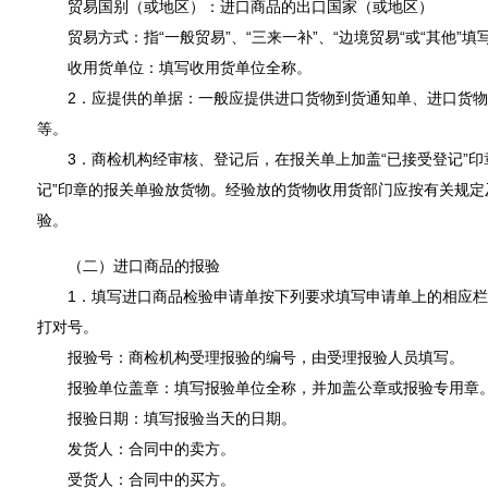
贸易国别（或地区）：进口商品的出口国家（或地区）
贸易方式：指“一般贸易”、“三来一补”、“边境贸易“或“其他”填
收用货单位：填写收用货单位全称。
2．应提供的单据：一般应提供进口货物到货通知单、进口货物
等。
3．商检机构经审核、登记后，在报关单上加盖“已接受登记”印
记”印章的报关单验放货物。经验放的货物收用货部门应按有关规定
验。
（二）进口商品的报验
1．填写进口商品检验申请单按下列要求填写申请单上的相应栏
打对号。
报验号：商检机构受理报验的编号，由受理报验人员填写。
报验单位盖章：填写报验单位全称，并加盖公章或报验专用章
报验日期：填写报验当天的日期。
发货人：合同中的卖方。
受货人：合同中的买方。