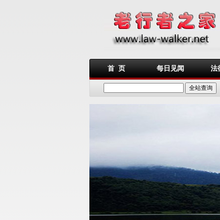
首 页
每日见闻
法