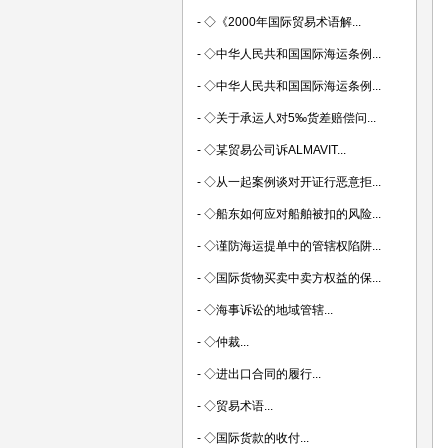
-
◇《2000年国际贸易术语解...
-
◇中华人民共和国国际海运条例...
-
◇中华人民共和国国际海运条例...
-
◇关于承运人对5‰货差赔偿问...
-
◇某贸易公司诉ALMAVIT...
-
◇从一起案例谈对开证行恶意拒...
-
◇船东如何应对船舶被扣的风险...
-
◇谨防海运提单中的管辖权陷阱...
-
◇国际货物买卖中卖方权益的保...
-
◇海事诉讼的地域管辖...
-
◇仲裁...
-
◇进出口合同的履行...
-
◇贸易术语...
-
◇国际货款的收付...