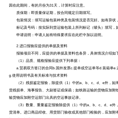
因在此期间，有的月份为31天，计算时应注意。
质保期：即质量保证期，按合同规定日期填写。
包装情况：填写运输包装种类及包装情况是否完好。如有异状，
标记及号码：按实际到货运输包装上所列标记（唛头）填写，如无
申请说明：申请人如有特殊要求应在此栏中加以说明。
2.进口报验应提供的单据及资料
报验项目不同，应提供的单据及资料也各异，具体情况介绍如
（1）品质、规格报验应提供下列单据：
a.贸易双方签订的合同b.国外发票c.提单或空运单等d.装箱单e.
g.使用说明书及有关标准与技术资料
（2）残损鉴定报验，除提供（1）中的a、b、c、d、e外，如
货残损单、海事报告、大副签证或保函；如铁路运输的货物应加附
输货物应加附空运部门出具的空运事故记录。
（3）数量、重量鉴定报验除提供（1）中的a、b、c、d、e外
货清单。进口商品经收、用货部门验收或其他部门检验的，应加附