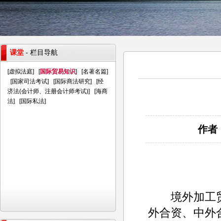
课堂
- 栏目导航
[
虚拟法庭
] [
国际贸易知识
] [
名著名篇
]
[
国家司法考试
] [
国际商法研究
] [
经
济法(会计师、注册会计师考试)
] [
海商
法
] [
国际私法
]
作者：
境外加工贸
外合资、中外