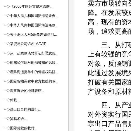
卖方市场转向
-
◇《2000年国际贸易术语解...
降。在发展较
-
◇中华人民共和国国际海运条例...
高，现有的资
-
◇中华人民共和国国际海运条例...
场，追求更高
-
◇关于承运人对5‰货差赔偿问...
三、从打破
-
◇某贸易公司诉ALMAVIT...
上有较强的竞
-
◇从一起案例谈对开证行恶意拒...
对象，反倾销
-
◇船东如何应对船舶被扣的风险...
此通过发展境
-
◇谨防海运提单中的管辖权陷阱...
打破有关国家
-
◇国际货物买卖中卖方权益的保...
产设备和原材
-
◇海事诉讼的地域管辖...
-
◇仲裁...
四、从产业
-
◇进出口合同的履行...
对外资实行国
-
◇贸易术语...
宗出口产品售
-
◇国际货款的收付...