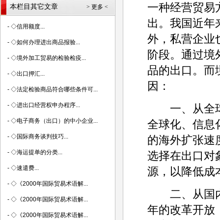
一种经营贸易
本栏目其它文章
> 更多 <
出。我国近年
-
◇信用额度...
外，私营企业
-
◇如何办理进出商品报验...
阶段。通过境
-
◇境外加工贸易的检验检疫...
品的出口。而
-
◇出口押汇...
因：
-
◇法定检验商品符合哪些条件可...
-
◇进出口经营权申办程序...
一、从全球
-
◇电子商务（出口）的中小企业...
全球化、信息
-
◇国际商务谈判技巧...
的海外扩张速
-
◇海运提单的分类...
选择在出口对
-
◇速遣费...
源，以降低成
-
◇《2000年国际贸易术语解...
二、从国内
-
◇《2000年国际贸易术语解...
年的改革开放
-
◇《2000年国际贸易术语解...