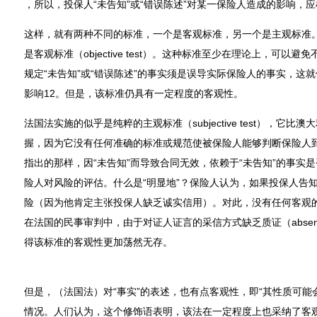
，所以，投保人“未告知”或“错误陈述”对某一保险人造成的影响，
这样，就有两种不同的标准，一个是客观标准，另一个是主观标准
是客观标准（objective test）。这种标准至少在理论上，可
规定“未告知”或“错误陈述”的事实须是误导实际保险人的事实，这
影响12。但是，该标准仍具有一定程度的客观性。
法国法实施的似乎是纯粹的主观标准（subjective test），它
握，因为它没有任何准确的标准或规范使被保险人能够判断保险人到底
指出的那样，因“未告知”而导致合同无效，依赖于“未告知”的事实是否“明显
险人对风险的评估。什么是“明显地”？保险人认为，如果投保人告
险（因为他肯定主张投保人缺乏诚实信用）。对此，没有任何客观
在法国的民事审判中，由于对证人证言的采信方式缺乏质证（absence of c
得该标准的客观性更加荡然无存。
但是，（法国法）对“事实”的表述，也有点客观性，即“其性质可能
情况。人们认为，这个修饰语表明，该法在一定程度上也采纳了客观