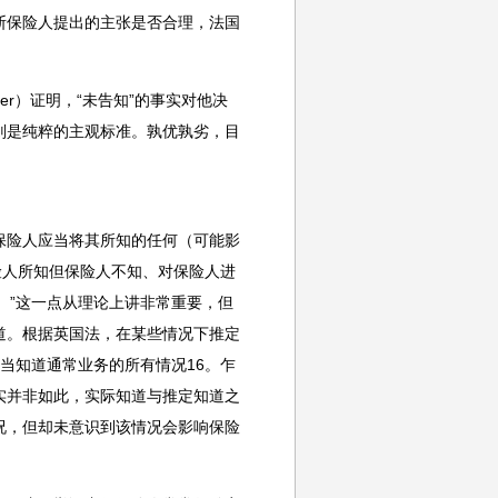
断保险人提出的主张是否合理，法国
rwriter）证明，“未告知”的事实对他决
则是纯粹的主观标准。孰优孰劣，目
保险人应当将其所知的任何（可能影
险人所知但保险人不知、对保险人进
dge）”这一点从理论上讲非常重要，但
道。根据英国法，在某些情况下推定
为，他应当知道通常业务的所有情况16。乍
实并非如此，实际知道与推定知道之
况，但却未意识到该情况会影响保险