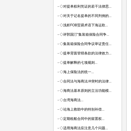
-
◇对提单权利凭证的若干法律思...
-
◇对关于记名提单的不同判例的...
-
◇浅析FOB贸易术语下海运欺...
-
◇评郭国汀“集装箱保险合同争...
-
◇集装箱保险合同争议举证责任...
-
◇提单背面管辖条款的法律效力...
-
◇提单解释的七项规则...
-
◇海上保险法的统一...
-
◇合同法与海商法冲突时的法律...
-
◇海商法基本原则的立法功能模...
-
◇台湾海商法...
-
◇论海上救助中的特别补偿...
-
◇定期租船合同中的留置权...
-
◇适用海商法应注意几个问题...