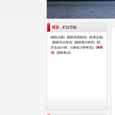
课堂
- 栏目导航
[
虚拟法庭
] [
国际贸易知识
] [
名著名篇
]
[
国家司法考试
] [
国际商法研究
] [
经
济法(会计师、注册会计师考试)
] [
海商
法
] [
国际私法
]