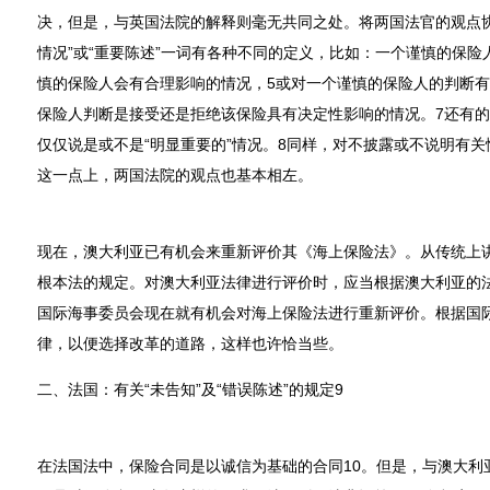
决，但是，与英国法院的解释则毫无共同之处。将两国法官的观点协
情况”或“重要陈述”一词有各种不同的定义，比如：一个谨慎的保险
慎的保险人会有合理影响的情况，5或对一个谨慎的保险人的判断有
保险人判断是接受还是拒绝该保险具有决定性影响的情况。7还有
仅仅说是或不是“明显重要的”情况。8同样，对不披露或不说明有
这一点上，两国法院的观点也基本相左。
现在，澳大利亚已有机会来重新评价其《海上保险法》。从传统上
根本法的规定。对澳大利亚法律进行评价时，应当根据澳大利亚的
国际海事委员会现在就有机会对海上保险法进行重新评价。根据国
律，以便选择改革的道路，这样也许恰当些。
二、法国：有关“未告知”及“错误陈述”的规定9
在法国法中，保险合同是以诚信为基础的合同10。但是，与澳大利