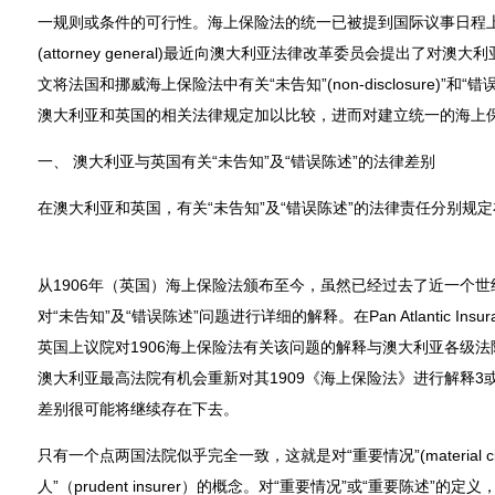
一规则或条件的可行性。海上保险法的统一已被提到国际议事日程
(attorney general)最近向澳大利亚法律改革委员会提出了对
文将法国和挪威海上保险法中有关“未告知”(non-disclosure)”和“错误陈述(
澳大利亚和英国的相关法律规定加以比较，进而对建立统一的海上
一、 澳大利亚与英国有关“未告知”及“错误陈述”的法律差别
在澳大利亚和英国，有关“未告知”及“错误陈述”的法律责任分别规
从1906年（英国）海上保险法颁布至今，虽然已经过去了近一个
对“未告知”及“错误陈述”问题进行详细的解释。在Pan Atlantic Insurance
英国上议院对1906海上保险法有关该问题的解释与澳大利亚各级
澳大利亚最高法院有机会重新对其1909《海上保险法》进行解释
差别很可能将继续存在下去。
只有一个点两国法院似乎完全一致，这就是对“重要情况”(material cir
人”（prudent insurer）的概念。对“重要情况”或“重要陈述”