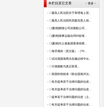
本栏目其它文章
> 更多 <
-
◇最高人民法院关于审理海上货...
-
◇最高人民法院民四庭负责人就...
-
◇[案例]精致公司诉惠航公司...
-
◇[案例]海事运输合同纠纷谁...
-
◇[案例]马士基集团香港有限...
-
◇海牙规则（英文版）－(“H...
-
◇试论我国海商法实施过程中出...
-
◇方便旗船与真正联系...
-
◇美国拒绝批准《联合国海洋法...
-
◇有关提单若干法律问题的论述...
-
◇有关提单若干法律问题的论述...
-
◇提单若干法律问题的论述（之...
-
◇有关提单若干法律问题的论述...