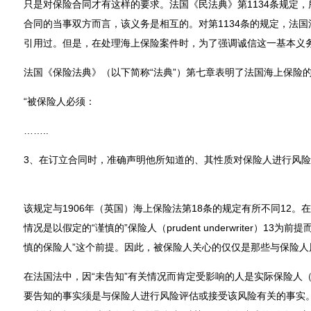
只是对保险合同才有这样的要求。法国《民法典》第1134条规定，
合同的当事双方而言，该义务是相互的。对第1134条的规定，法
引用过。但是，在处理海上保险案件时，为了强调诚信这一基本义
法国《保险法典》（以下简称“法典”）第七章表明了法国海上保险的政
“被保险人必须：
……..
3、在订立合同时，准确声明他所知道的、其性质对保险人进行风险
该规定与1906年（英国）海上保险法第18条的规定有所不同12
情况是以假定的“谨慎的”保险人（prudent underwriter）13
慎的保险人”这个前提。因此，被保险人关心的仅仅是那些与保险人
在法国法中，因“未告知”有关情况而肯定受影响的人是实际保险人（the ac
要告知的事实须是与保险人进行风险评估或接受该风险有关的事实