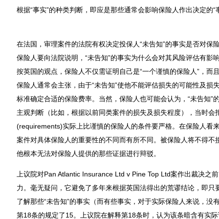
根据“事实”的种类判断，即应是那些通常会影响保险人作出决定的“
在法国，审理案件的法院有权决定投保人“未告知”的事实是否对保
保险人要向法院说明，“未告知”的事实为什么会对其风险评估有影
按英国的观点，保险人不仅需证明自己是“一个谨慎的保险人”，而
保险人通常会主张，由于“未告知”使他不能评估损失的可能性及损
标准确定合适的保险费率。当然，保险人也可能会认为，“未告知”
主观判断（比如，根据以前同类案件的损失及损失程度），当时会
(requirements)实际上比谨慎的保险人的条件要严格。在保险
案件对具体保险人的重要性的不同而有所不同。被保险人将不得不
他根本无法对保险人提供的那些证据进行辩驳。
上议院对Pan Atlantic Insurance Ltd v Pine Top Lt
力。毫无疑问，它避免了多年来根据英国法得出的荒谬结论，即只
了解那些“未告知”的事实（而有些事实，对于实际保险人来说，没
第18条的规定了15。上议院在解释第18条时，认为该条暗含有实