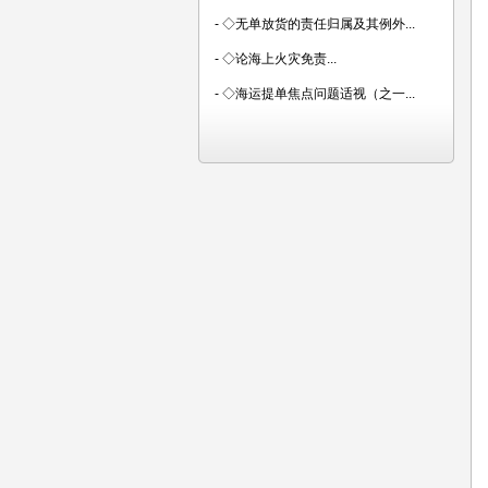
-
◇无单放货的责任归属及其例外...
-
◇论海上火灾免责...
-
◇海运提单焦点问题适视（之一...