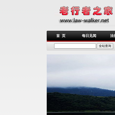
首 页
每日见闻
法