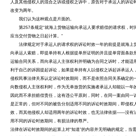
人及其他侵权人的混合之诉或侵权之诉中，原告对于承运人的诉讼
改变为两年。
我们认为这种观点是片面的。
第257条规定“就海上货物运输向承运人要求赔偿的请求权，时
应当交付货物之日起计算。”
法律规定对于承运人的请求权的诉讼时效一年的前提是就海上货
向承运人索赔，即提单持有人根据提单所证明的并且提单背面条款
运输合同关系，而向承运人主张权利并明确为合同之诉时，才能适用
利于自己的诉因提起诉讼，如果提单持有人以侵权之诉起诉承运人
侵权民事法律关系认定诉讼时效期间，而不是依照合同关系确定的
向数侵权人主张权利时，作为无单放货的实施者承运人却能以一年
因此而不承担赔偿责任，这有违公平原则，同时，在同一案由同一
是正常的，但对不同的被告分别适用不同的诉讼时效期间，即侵权
效，而其他侵权人却适用两年的诉讼时效，也无法律依据——没有
用不同的诉讼时效期间，有损法律的尊严。
法律在诉讼时效期间的起算上对“知道”的内容并无明确的规定，当