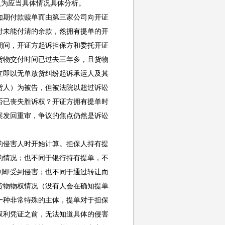
认为应当具体情况具体分析。
期付款赎单而由第三家公司向开证
付未能付清的余款，然拥有提单的开
期间，开证方起诉担保方和委托开证
货物交付时间已过去三年多，且货物
立即以无单放货纠纷起诉承运人及其
货人）为被告，但被法院以超过诉讼
否已丧失胜诉权？开证方拥有提单时
案发回重审，争议的焦点仍然是诉讼
侵害人时开始计算。担保人持有提
的情况；也不同于银行持有提单，不
利即受到侵害；也不同于通过转让而
货物物权情况（没有人会在确知提单
一种非常特殊的主体，提单对于担保
权利凭证之前，无法知道具体的侵害