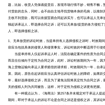
题，比如，收货人凭保函提货后，发现市场行情不妙，销售不畅，
付货款的念头，同时，会不由自主地寻找货物本身的毛病，以推卸
主收不到货款，既可以依据贸易合同起诉买方，也可以承运人无单
独起诉承运人，即选择合同之诉；还可以无单放/提货的各方侵犯了
人，即选择侵权之诉。
1、无单放货的诉讼时效，当提单持有人选择侵权之诉时，时效期
容应当包括具体的侵害人和侵害事实，诉讼时效的中断适用于行使
当提单持有人仅起诉承运人时，法院在确定案件的性质为合同之
而且往往倾向于定性为合同之诉，此时，诉讼时效期间为一年，因为
海上货物运输向承运人要求赔偿的请求权，时效期间为一年，自承
算。因此，原告在起诉前应当认真评估诉讼时效上的障碍，如果距
年，最好选择侵权之诉，而且为了避免法院将其定性为合同之诉，
关的侵权人列为共同被告，这样，对于定性为侵权之诉更有把握。
有一种观点认为，《海商法》第257条并未规定对于承运人提起
期间，即对于承运人的诉讼不论是合同之诉还是侵权之诉，其诉讼