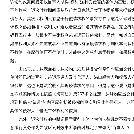
诉讼时效期间必定以当事人取得“权利”这种受侵害的客体为基础。
下的物权，诉讼时效期间应从取得之日也就是凭正本提单要求提货
债务人。其次，权利人有怠于行使请求权的事实存在，这是诉讼时
求权？必须包括：权利人知道或者应当知道其请求权存在，完全有
碍且应行使，却根本不主张权利或者迟延行使权利。显然，知道自
如果权利人并不知道或者不应知道自己有该项请求权，则根本无从
不行使，在应行使而不行使时，才能称之为权利怠于行使，如果权
起。
由此可见，从表面看，从货物到港后具备交付条件即应当交付或
单时即已超过两年，起诉承运人及其代理人、港口经营人和提货人
律保护，这也正是法院驳回其诉讼请求的原因。但是，这种观点是
是不顾实际情况地按照《海商法》第257条之规定，从货物应当交
虑到担保人“知道”的内容应包括被侵权的事实和具体的侵权人，亦
具体的侵权人，也无主张权利的依据。
此外，诉讼时效的中断适用于哪些主体？为何法律规定不限制是“
意履行义务作为导致诉讼时效中断事由时规定了主体为“当事人”？