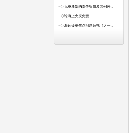
-
◇无单放货的责任归属及其例外...
-
◇论海上火灾免责...
-
◇海运提单焦点问题适视（之一...