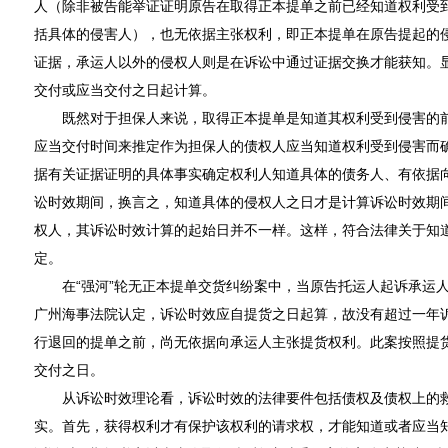
人（除非被告能举证证明原告在取得正本提单之前已经知道权利受
括具体的侵害人），也无依据主张权利，即正本提单在原告提起的
证据，承运人以外的侵权人则是在诉讼中通过证据交换才能获知。
交付或应当交付之日起计算。
既然对于担保人来说，取得正本提单是知道其权利受到侵害的前
应当交付时间来推定作为担保人的债权人应当知道权利受到侵害而
据有关证据证明的具体事实确定权利人知道具体的债务人、有依据
讼时效期间，换言之，知道具体的侵权人之日才是计算诉讼时效期
权人，其诉讼时效计算的起始日并不一样。这样，符合法律关于知
定。
在“强河”轮无正本提单交货纠纷案中，当原告托运人起诉承运人
广州海事法院认定，诉讼时效应自提货之日起算，故没有超过一年
行退回的提单之前，尚无依据向承运人主张提货权利。此案按照提
交付之日。
从诉讼时效理论看，诉讼时效的法律要件包括债权及债权上的救
实。首先，获得权利才有保护该权利的请求权，才能知道或者应当