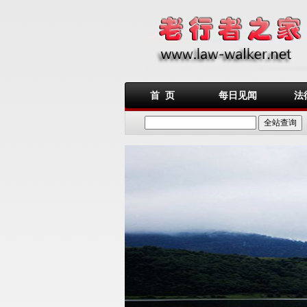
首 页
每日见闻
法