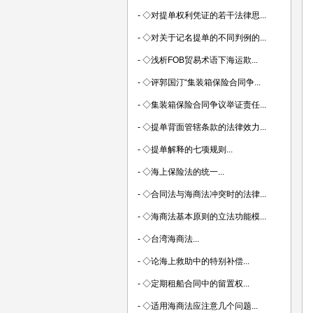
-
◇对提单权利凭证的若干法律思...
-
◇对关于记名提单的不同判例的...
-
◇浅析FOB贸易术语下海运欺...
-
◇评郭国汀“集装箱保险合同争...
-
◇集装箱保险合同争议举证责任...
-
◇提单背面管辖条款的法律效力...
-
◇提单解释的七项规则...
-
◇海上保险法的统一...
-
◇合同法与海商法冲突时的法律...
-
◇海商法基本原则的立法功能模...
-
◇台湾海商法...
-
◇论海上救助中的特别补偿...
-
◇定期租船合同中的留置权...
-
◇适用海商法应注意几个问题...