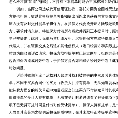
怎么样才算“知道”的问题，不持有正本提单时能否主张权利？我们
例如，当两公司达成代开信用证协议，委托方因资金困难无法如
方提供担保，欲以此换取提单将货物提出后以出售获得的货款来支
证方没有及时交付提单予担保方。在担保方代委托开证方陆续还款
方，要求付清欠款。待担保方付清所有货款并得到正本提单时，距
早已被提走，此时，无单放货纠纷发生。尽管担保方在取得提单后
代理人，并在证据交换之后追加其他侵权人（港口经营方和实际提
时效为由驳回诉讼请求。担保方取得提单时已超过两年，担保方是
起诉担保方造成时效中断，于担保方是否亦构成诉讼时效中断？此
时效问题。
诉讼时效期间应当从权利人知道其权利被侵害的事实及其具体的
单，不同于买卖合同中的买方（收货人）持有提单，无法知道贸易
能从卖方提交的相关单证中知道或应当知道买方不付款赎单时其权
取得提单的受让人持有提单，无法在受让时通过调查了解提单项下
项下已无货可提时同意付出对价受让提单）。担保人持有提单，是
人而言其实是为之提供反担保的质押物，在其未取得正本提单这种