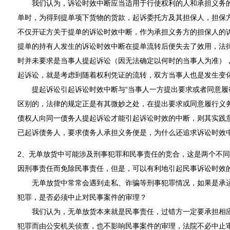
我们认为，诉讼时效中断应当适用于行使权利的人和承担义务的
单时，为得到提单项下货物的货款，起诉委托方及其担保人，担保
不仅开证方关于提单的诉讼时效中断，作为承担义务方的担保人的
提单的持有人发生的诉讼时效中断在提单流转后便失去了效用，法
时并未要求是当事人提起诉讼（因无法确定以何时的当事人为准）
起诉讼，就是考虑到随着权利凭证的流转，双方当事人也是发生变
提起诉讼引起诉讼时效中断与“当事人一方提出要求或者同意履行
区别的，法律的规定正是有其微妙之处，在提出要求或同意履行义务
债权人向同一债务人提起诉讼才能引起诉讼时效的中断，则其实践
已起诉债务人，要求债务人承担义务便是，为什么还追求诉讼时效
2、无单放货中可能涉及刑事犯罪和民事责任的竞合，这是两个不
因刑事责任而免除民事责任，但是，可以有利地引起民事诉讼时效
无单放货中常常会遇到走私、诈骗等刑事犯罪情况，如果是承运
犯罪，是否必须中止对民事案件的审理？
我们认为，无单放货本来就是民事责任，过错方一定要承担相应
犯罪而由公安机关侦查，也不影响民事案件的审理，法院不必中止