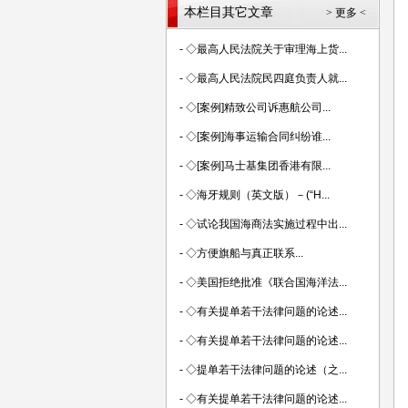
本栏目其它文章
> 更多 <
-
◇最高人民法院关于审理海上货...
-
◇最高人民法院民四庭负责人就...
-
◇[案例]精致公司诉惠航公司...
-
◇[案例]海事运输合同纠纷谁...
-
◇[案例]马士基集团香港有限...
-
◇海牙规则（英文版）－(“H...
-
◇试论我国海商法实施过程中出...
-
◇方便旗船与真正联系...
-
◇美国拒绝批准《联合国海洋法...
-
◇有关提单若干法律问题的论述...
-
◇有关提单若干法律问题的论述...
-
◇提单若干法律问题的论述（之...
-
◇有关提单若干法律问题的论述...