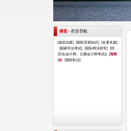
课堂
- 栏目导航
[
虚拟法庭
] [
国际贸易知识
] [
名著名篇
]
[
国家司法考试
] [
国际商法研究
] [
经
济法(会计师、注册会计师考试)
] [
海商
法
] [
国际私法
]