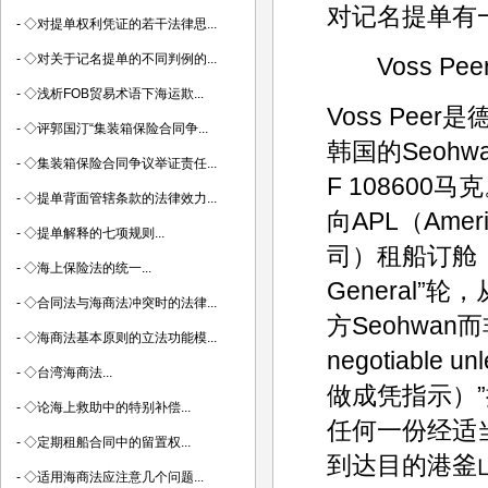
对记名提单有
-
◇对提单权利凭证的若干法律思...
-
◇对关于记名提单的不同判例的...
Voss Peer
-
◇浅析FOB贸易术语下海运欺...
Voss Pe
-
◇评郭国汀“集装箱保险合同争...
韩国的Seohw
-
◇集装箱保险合同争议举证责任...
F 108600马
-
◇提单背面管辖条款的法律效力...
向APL（Ameri
-
◇提单解释的七项规则...
司）租船订舱，货
-
◇海上保险法的统一...
General
-
◇合同法与海商法冲突时的法律...
方Seohwan
-
◇海商法基本原则的立法功能模...
negotiable 
-
◇台湾海商法...
做成凭指示）
-
◇论海上救助中的特别补偿...
任何一份经适
-
◇定期租船合同中的留置权...
到达目的港釜
-
◇适用海商法应注意几个问题...