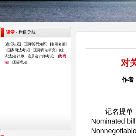
课堂
- 栏目导航
[
虚拟法庭
] [
国际贸易知识
] [
名著名篇
]
[
国家司法考试
] [
国际商法研究
] [
经
济法(会计师、注册会计师考试)
] [
海商
对
法
] [
国际私法
]
作者：
记名提单（Straight
Nominated bill 
Nonnegotia