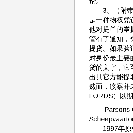
论。
3、（附带意
是一种物权凭
他对提单的掌
管有了通知，
提货。如果验
对身份最主要
货的文字，它
出具它方能提
然而，该案并未
LORDS）以
Parsons Cor
Scheepvaarto
1997年原告美