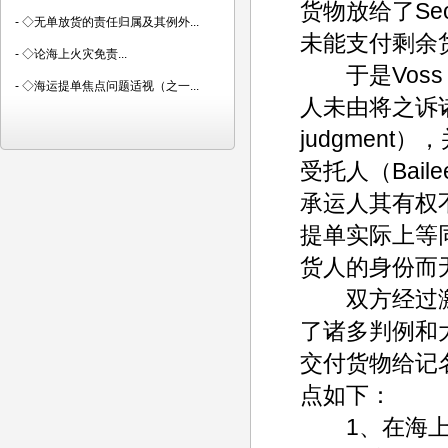
货物放给了Seo
-
◇无单放货的责任归属及其例外...
未能支付剩余
-
◇论海上火灾免责...
于是Voss 
-
◇海运提单焦点问题适视（之一...
人未由将之诉诸
judgmen
受托人（Bai
承运人其有权
提单实际上等同
货人的身份而
双方经过激烈的
了诸多判例和
交付货物给记
点如下：
1、在海上货