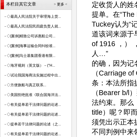
定收货人的姓
本栏目其它文章
> 更多 <
提单。在“The
-
◇最高人民法院关于审理海上货...
Tuckey认
-
◇最高人民法院民四庭负责人就...
道该词来源于早先的
-
◇[案例]精致公司诉惠航公司...
of 1916
-
◇[案例]海事运输合同纠纷谁...
人…”
-
◇[案例]马士基集团香港有限...
的确，因为记
-
◇海牙规则（英文版）－(“H...
（Carriage o
-
◇试论我国海商法实施过程中出...
条：本法所指
-
◇方便旗船与真正联系...
（Bearer
-
◇美国拒绝批准《联合国海洋法...
法约束。那么，
-
◇有关提单若干法律问题的论述...
title）呢？
-
◇有关提单若干法律问题的论述...
须凭出示正本
-
◇提单若干法律问题的论述（之...
不同判例中来
-
◇有关提单若干法律问题的论述...