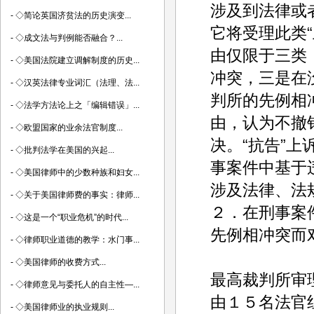
涉及到法律或
-
◇简论英国济贫法的历史演变...
它将受理此类“
-
◇成文法与判例能否融合？...
由仅限于三类
-
◇美国法院建立调解制度的历史...
冲突，三是在
-
◇汉英法律专业词汇（法理、法...
判所的先例相
-
◇法学方法论上之「编辑错误」...
由，认为不撤
-
◇欧盟国家的业余法官制度...
决。“抗告”
-
◇批判法学在美国的兴起...
事案件中基于
-
◇美国律师中的少数种族和妇女...
涉及法律、法
-
◇关于美国律师费的事实：律师...
２．在刑事案
-
◇这是一个“职业危机”的时代...
先例相冲突而
-
◇律师职业道德的教学：水门事...
-
◇美国律师的收费方式...
最高裁判所审
-
◇律师意见与委托人的自主性—...
由１５名法官
-
◇美国律师业的执业规则...