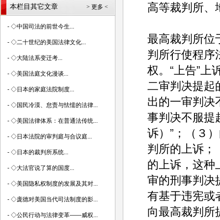
高等裁判所、
本栏目其它文章
> 更多 <
-
◇中国司法的前世今生...
最高裁判所位
-
◇二十世纪的美国法律文化...
判所行使程序法
-
◇大陆法系变迁考...
权。“上告”
-
◇美国法庭文化漫谈...
二审判决提起
-
◇日本的家庭法院制度...
出的一审判决
-
◇国民冷漠、怠责与怯懦的法律...
事判决不服提
-
◇美国法律体系：在普通法传统...
诉）”；（３
-
◇日本法院的审判庭与合议庭...
判所的上诉；
-
◇日本的裁判所系统...
的上诉，这种
-
◇大法官说了算的国度...
审的刑事判决
-
◇美国隐私权制度的发展及其对...
有基于违宪或
-
◇庞德对美国当代司法制度的影...
向最高裁判所
-
◇公民行动与法律变革——威权...