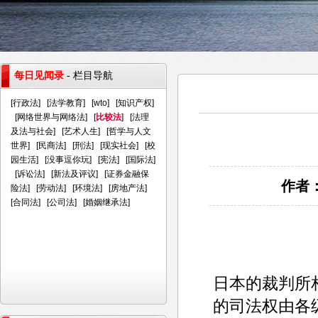
每日见闻录
- 栏目导航
[
行政法
] [
法学教育
] [
wto
] [
知识产权
]
[
网络世界与网络法
] [
比较法
] [
法理
及法与社会
] [
艺术人生
] [
哲学与人文
世界
] [
民商法
] [
刑法
] [
现实社会
] [
校
园生活
] [
没事逗你玩
] [
宪法
] [
国际法
]
[
诉讼法
] [
新法及评议
] [
证券金融保
作者：
险法
] [
劳动法
] [
环境法
] [
房地产法
]
[
合同法
] [
公司法
] [
婚姻继承法
]
日本的裁判所
的司法权由各