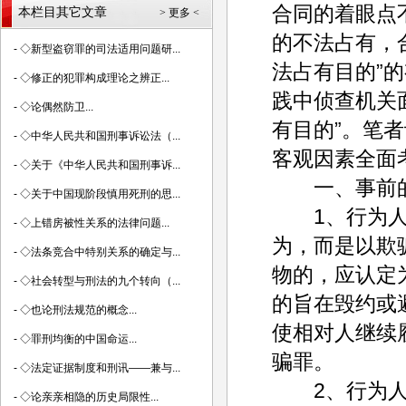
合同的着眼点
本栏目其它文章
> 更多 <
的不法占有，
-
◇新型盗窃罪的司法适用问题研...
法占有目的”
-
◇修正的犯罪构成理论之辨正...
践中侦查机关
-
◇论偶然防卫...
有目的”。笔
-
◇中华人民共和国刑事诉讼法（...
客观因素全面
-
◇关于《中华人民共和国刑事诉...
一、事前的
-
◇关于中国现阶段慎用死刑的思...
1、行为人有
-
◇上错房被性关系的法律问题...
为，而是以欺
-
◇法条竞合中特别关系的确定与...
物的，应认定
-
◇社会转型与刑法的九个转向（...
的旨在毁约或
-
◇也论刑法规范的概念...
使相对人继续
-
◇罪刑均衡的中国命运...
骗罪。
-
◇法定证据制度和刑讯——兼与...
2、行为人有
-
◇论亲亲相隐的历史局限性...