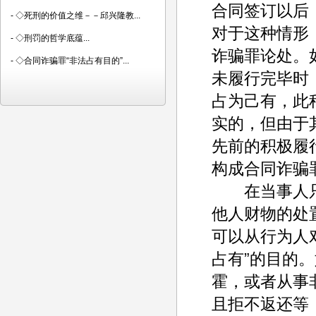
合同签订以后
-
◇死刑的价值之维－－邱兴隆教...
对于这种情形
-
◇刑罚的哲学底蕴...
诈骗罪论处。
-
◇合同诈骗罪“非法占有目的”...
未履行完毕时
占为己有，此
实的，但由于
先前的积极履
构成合同诈骗
在当事人只
他人财物的处
可以从行为人
占有”的目的
霍，或者从事
且拒不返还等