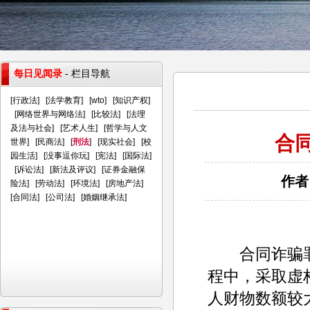
每日见闻录
- 栏目导航
[
行政法
] [
法学教育
] [
wto
] [
知识产权
]
[
网络世界与网络法
] [
比较法
] [
法理
及法与社会
] [
艺术人生
] [
哲学与人文
合
世界
] [
民商法
] [
刑法
] [
现实社会
] [
校
园生活
] [
没事逗你玩
] [
宪法
] [
国际法
]
[
诉讼法
] [
新法及评议
] [
证券金融保
作者
险法
] [
劳动法
] [
环境法
] [
房地产法
]
[
合同法
] [
公司法
] [
婚姻继承法
]
合同诈骗罪
程中，采取虚
人财物数额较