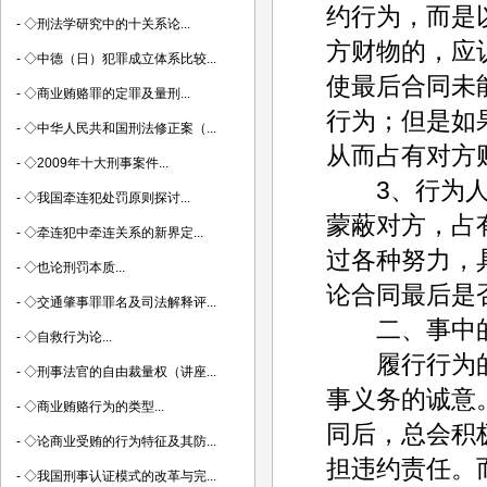
约行为，而是
-
◇刑法学研究中的十关系论...
方财物的，应
-
◇中德（日）犯罪成立体系比较...
使最后合同未
-
◇商业贿赂罪的定罪及量刑...
行为；但是如
-
◇中华人民共和国刑法修正案（...
从而占有对方
-
◇2009年十大刑事案件...
3、行为人无
-
◇我国牵连犯处罚原则探讨...
蒙蔽对方，占
-
◇牵连犯中牵连关系的新界定...
过各种努力，
-
◇也论刑罚本质...
论合同最后是
-
◇交通肇事罪罪名及司法解释评...
二、事中的
-
◇自救行为论...
履行行为的
-
◇刑事法官的自由裁量权（讲座...
事义务的诚意
-
◇商业贿赂行为的类型...
同后，总会积
-
◇论商业受贿的行为特征及其防...
担违约责任。
-
◇我国刑事认证模式的改革与完...