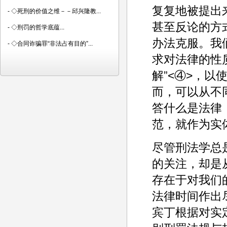
复复地被提出
-
◇死刑的价值之维－－邱兴隆教...
甚至反论的方
-
◇刑罚的哲学底蕴...
办法克服。我
-
◇合同诈骗罪“非法占有目的”...
求对法律的性
解”<④>，
而，可以从不
答什么是法律
范，就作为实
尽管刑法学总
的关注，却是
存在于对我们
法律时间作出
宾丁根据对实