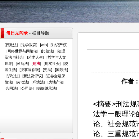
每日见闻录
- 栏目导航
[
行政法
] [
法学教育
] [
wto
] [
知识产权
]
[
网络世界与网络法
] [
比较法
] [
法理
及法与社会
] [
艺术人生
] [
哲学与人文
世界
] [
民商法
] [
刑法
] [
现实社会
] [
校
园生活
] [
没事逗你玩
] [
宪法
] [
国际法
]
[
诉讼法
] [
新法及评议
] [
证券金融保
作者：
险法
] [
劳动法
] [
环境法
] [
房地产法
]
[
合同法
] [
公司法
] [
婚姻继承法
]
<摘要>刑法
法学一般理论
论、社会规范
论、三重规范