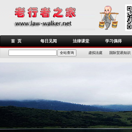
首 页
每日见闻
法律课堂
学习偶得
虚拟法庭
国际贸易知识