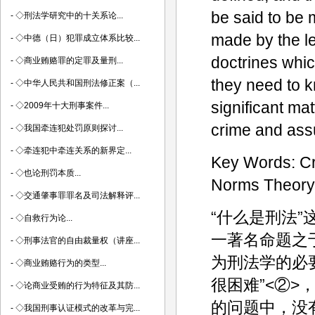
be said to be 
-
◇刑法学研究中的十关系论...
made by the le
-
◇中德（日）犯罪成立体系比较...
doctrines whi
-
◇商业贿赂罪的定罪及量刑...
they need to 
-
◇中华人民共和国刑法修正案（...
significant mat
-
◇2009年十大刑事案件...
crime and assu
-
◇我国牵连犯处罚原则探讨...
-
◇牵连犯中牵连关系的新界定...
Key Words: Cr
-
◇也论刑罚本质...
Norms Theory
-
◇交通肇事罪罪名及司法解释评...
“什么是刑法”
-
◇自救行为论...
一著名命题之
-
◇刑事法官的自由裁量权（讲座...
为刑法学的必
-
◇商业贿赂行为的类型...
很困难”<②
-
◇论商业受贿的行为特征及其防...
的问题中，没
-
◇我国刑事认证模式的改革与完...