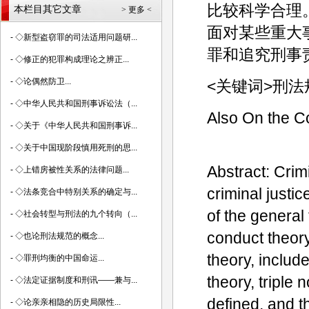
比较科学合理
本栏目其它文章
> 更多 <
面对某些重大
-
◇新型盗窃罪的司法适用问题研...
罪和追究刑事
-
◇修正的犯罪构成理论之辨正...
-
◇论偶然防卫...
<关键词>刑法
-
◇中华人民共和国刑事诉讼法（...
Also On the C
-
◇关于《中华人民共和国刑事诉...
-
◇关于中国现阶段慎用死刑的思...
Abstract: Crim
-
◇上错房被性关系的法律问题...
criminal justi
-
◇法条竞合中特别关系的确定与...
of the general 
-
◇社会转型与刑法的九个转向（...
conduct theory
-
◇也论刑法规范的概念...
theory, includ
-
◇罪刑均衡的中国命运...
theory, triple 
-
◇法定证据制度和刑讯——兼与...
defined, and 
-
◇论亲亲相隐的历史局限性...