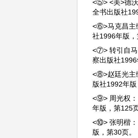
<⑤> <美>
全书出版社19
<⑥>马克昌
社1996年版，
<⑦> 转引
察出版社1996
<⑧>赵廷光
版社1992年
<⑨> 周光权
年版，第125
<⑩> 张明楷
版，第30页。