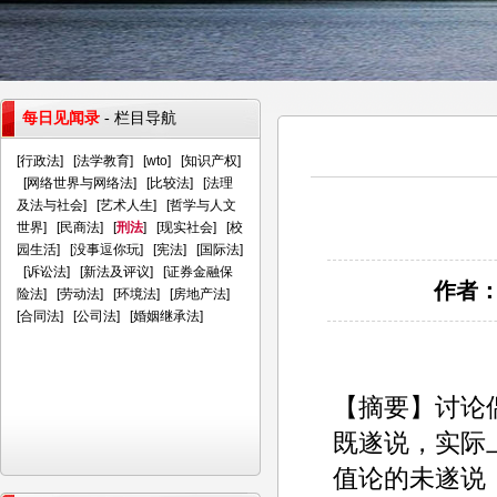
每日见闻录
- 栏目导航
[
行政法
] [
法学教育
] [
wto
] [
知识产权
]
[
网络世界与网络法
] [
比较法
] [
法理
及法与社会
] [
艺术人生
] [
哲学与人文
世界
] [
民商法
] [
刑法
] [
现实社会
] [
校
园生活
] [
没事逗你玩
] [
宪法
] [
国际法
]
[
诉讼法
] [
新法及评议
] [
证券金融保
作者：
险法
] [
劳动法
] [
环境法
] [
房地产法
]
[
合同法
] [
公司法
] [
婚姻继承法
]
【摘要】讨论
既遂说，实际
值论的未遂说