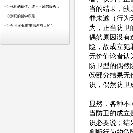
-
◇死刑的价值之维－－邱兴隆教...
当的结果，缺
-
◇刑罚的哲学底蕴...
罪未遂（行为
-
◇合同诈骗罪“非法占有目的”...
为，正当防卫
偶然原因没有
险，故成立犯
无价值论者认
防卫型的偶然
⑤部分结果无
识，偶然防卫
显然，各种不
当防卫的成立
识必要说；结
判断行为的危