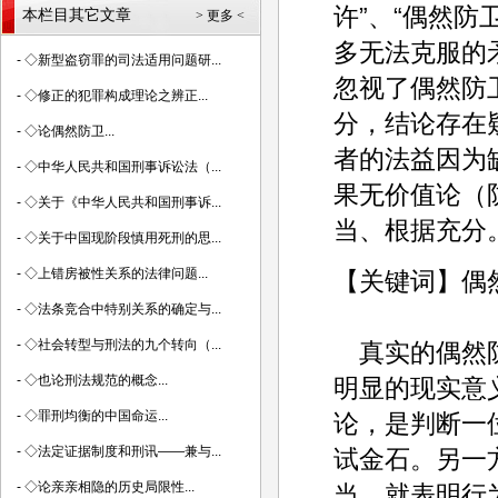
许”、“偶然
本栏目其它文章
> 更多 <
多无法克服的
-
◇新型盗窃罪的司法适用问题研...
忽视了偶然防
-
◇修正的犯罪构成理论之辨正...
分，结论存在
-
◇论偶然防卫...
者的法益因为
-
◇中华人民共和国刑事诉讼法（...
果无价值论（
-
◇关于《中华人民共和国刑事诉...
当、根据充分
-
◇关于中国现阶段慎用死刑的思...
-
◇上错房被性关系的法律问题...
【关键词】偶
-
◇法条竞合中特别关系的确定与...
-
◇社会转型与刑法的九个转向（...
真实的偶然防
-
◇也论刑法规范的概念...
明显的现实意
-
◇罪刑均衡的中国命运...
论，是判断一
-
◇法定证据制度和刑讯——兼与...
试金石。另一
-
◇论亲亲相隐的历史局限性...
当，就表明行