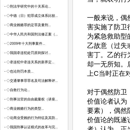
-
◇刑法学研究中的十关系论...
-
◇中德（日）犯罪成立体系比较...
一般来说，偶
-
◇商业贿赂罪的定罪及量刑...
害实施了防卫
-
◇中华人民共和国刑法修正案（...
为紧急救助型
-
◇2009年十大刑事案件...
乙故意（过失
-
◇我国牵连犯处罚原则探讨...
害丁。乙的行
-
◇牵连犯中牵连关系的新界定...
却一无所知。
-
◇也论刑罚本质...
上C当时正在对
-
◇交通肇事罪罪名及司法解释评...
-
◇自救行为论...
对于偶然防卫
-
◇刑事法官的自由裁量权（讲座...
价值论者认为
-
◇商业贿赂行为的类型...
要素），偶然
-
◇论商业受贿的行为特征及其防...
价值论的既遂
-
◇我国刑事认证模式的改革与完...
者）认为，正