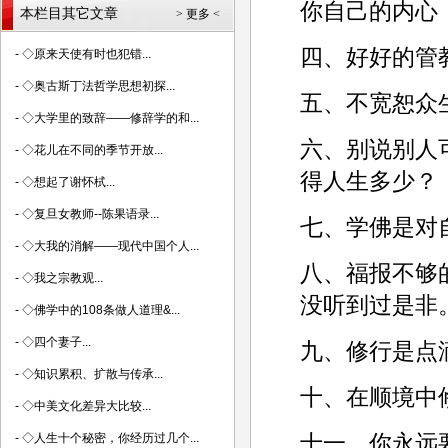
你自己的内心
本栏目其它文章
> 更多 <
四、好好的管
-
◇原来天使有时也犯错...
-
◇奥古斯丁法哲学思想初探...
五、不宽恕众
-
◇大学里的致辞——修辞学的和...
六、别说别人
-
◇花儿在不同的季节开放...
得人生多少？­
-
◇想起了谢怀栻...
-
◇复旦女教师--陈果语录...
七、学佛是对
-
◇大我的消解——现代中国个人...
八、福报不够
-
◇我之宗教观...
没听到过是非。
-
◇佛学中的108条做人道理&...
-
◇四个妻子...
九、修行是点滴
-
◇知识累积、扩散与传承...
十、在顺境中
-
◇中美文化差异大比较...
十一、你永远
-
◇人生十个秘密，你经历过几个...