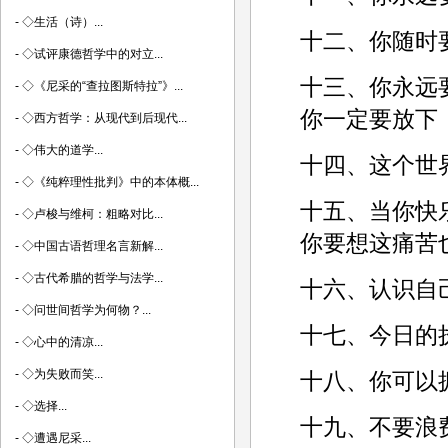
-
◇生活（诗）...
十二、你随时
-
◇试评康德哲学中的对立...
十三、你永远
-
◇《尼采的“查拉图斯特拉”》...
你一定要放下
-
◇西方哲学：从现代到后现代...
-
◇伟大的道学...
十四、这个世
-
◇《纯粹理性批判》中的本体概...
十五、当你快
-
◇卢梭与维柯：粗略对比...
你要想这痛苦
-
◇中国古语哲理名言新解...
-
◇古代希腊的哲学与法学...
十六、认识自
-
◇问世间哲学为何物？...
十七、今日的
-
◇心中的清凉...
-
◇为失败而笑...
十八、你可以
-
◇选择...
十九、不要浪
-
◇遭遇尼采...