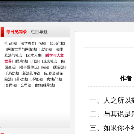
每日见闻录
- 栏目导航
[
行政法
] [
法学教育
] [
wto
] [
知识产权
]
[
网络世界与网络法
] [
比较法
] [
法理
及法与社会
] [
艺术人生
] [
哲学与人文
世界
] [
民商法
] [
刑法
] [
现实社会
] [
校
园生活
] [
没事逗你玩
] [
宪法
] [
国际法
]
[
诉讼法
] [
新法及评议
] [
证券金融保
作者：
险法
] [
劳动法
] [
环境法
] [
房地产法
]
[
合同法
] [
公司法
] [
婚姻继承法
]
一、人之所以
二、与其说是
三、如果你不