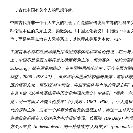
一，古代中国有关个人的思想传统
中国古代并非一个个人主义的社会，而是儒家传统所主导的社群主
种伦理本位的关系主义。梁漱溟在《中国文化要义》中指出：中国
位，而是将重点放在人际关系上，以伦理或关系为本位。
<1>
中国哲学不存在欧洲那样根深蒂固的本体论和本位论传统，在天与
上，中国不是像西方那样首先确定何为主体，何为客体，化约为某种本位
Schwartg）颇有洞见地指出：在中国的思想传统中，不存在西方那样的化
华慈，2006，P28-42）。虽然法家和墨家比较偏向集体，道家
流的儒家文化，可以说“择中而处，即居于集体与个体的两极之间”（余
在其名篇《从价值系统看中国文化的现代意义》中谈到，“儒家一方面
觉，另一方面又强调人伦秩序”（余英时，1989，P30）。个人是
代的权利主体，而是一个具有价值自觉的道德主体，而这一主体对于
道德价值必须在人伦秩序之中才得以实现。狄百瑞（De Bary）
方个人主义（Individualism）的一种特殊的“人格主义”（person