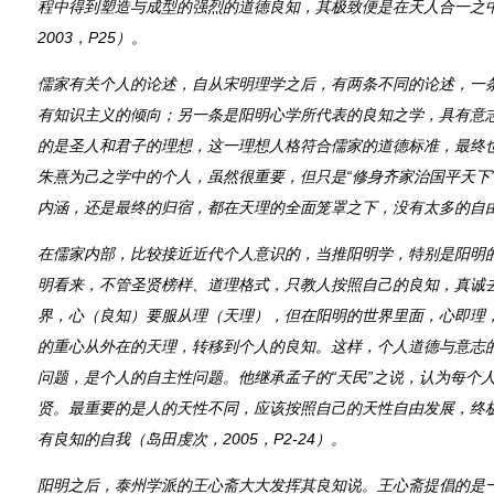
程中得到塑造与成型的强烈的道德良知，其极致便是在天人合一之中
2003，P25）。
儒家有关个人的论述，自从宋明理学之后，有两条不同的论述，一
有知识主义的倾向；另一条是阳明心学所代表的良知之学，具有意
的是圣人和君子的理想，这一理想人格符合儒家的道德标准，最终
朱熹为己之学中的个人，虽然很重要，但只是“修身齐家治国平天下
内涵，还是最终的归宿，都在天理的全面笼罩之下，没有太多的自
在儒家内部，比较接近近代个人意识的，当推阳明学，特别是阳明
明看来，不管圣贤榜样、道理格式，只教人按照自己的良知，真诚
界，心（良知）要服从理（天理），但在阳明的世界里面，心即理
的重心从外在的天理，转移到个人的良知。这样，个人道德与意志
问题，是个人的自主性问题。他继承孟子的“天民”之说，认为每个
贤。最重要的是人的天性不同，应该按照自己的天性自由发展，终
有良知的自我（岛田虔次，2005，P2-24）。
阳明之后，泰州学派的王心斋大大发挥其良知说。王心斋提倡的是