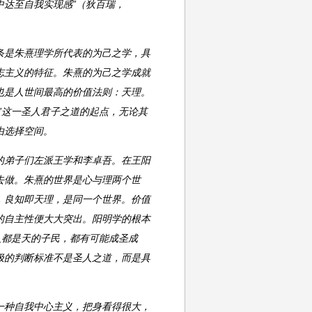
达至自我实现感”（狄百瑞，
条是朱熹理学所代表的为己之学，具
志主义的特征。朱熹的为己之学成就
也是人世间最高的价值法则：天理。
”这一圣人君子之道的起点，无论其
由选择空间。
的弟子们左派王学和李卓吾。在王阳
去做。朱熹的世界是心与理两个世
，良知即天理，是同一个世界。价值
的自主性便大大突出。阳明学的根本
人都是天的子民，都有可能成圣成
极的判断标准不是圣人之道，而是具
一种自我中心主义，把身看得很大，