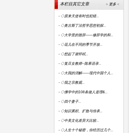
本栏目其它文章
> 更多 <
-
◇原来天使有时也犯错...
-
◇奥古斯丁法哲学思想初探...
-
◇大学里的致辞——修辞学的和...
-
◇花儿在不同的季节开放...
-
◇想起了谢怀栻...
-
◇复旦女教师--陈果语录...
-
◇大我的消解——现代中国个人...
-
◇我之宗教观...
-
◇佛学中的108条做人道理&...
-
◇四个妻子...
-
◇知识累积、扩散与传承...
-
◇中美文化差异大比较...
-
◇人生十个秘密，你经历过几个...