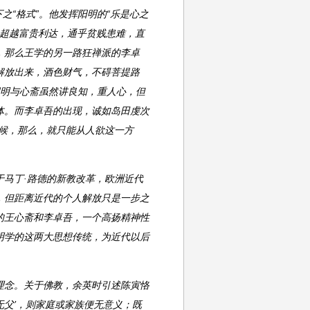
下之“格式”。他发挥阳明的“乐是心之
乐，超越富贵利达，通乎贫贱患难，直
，那么王学的另一路狂禅派的李卓
解放出来，酒色财气，不碍菩提路
，阳明与心斋虽然讲良知，重人心，但
体。而李卓吾的出现，诚如岛田虔次
候，那么，就只能从人欲这一方
马丁·路德的新教改革，欧洲近代
，但距离近代的个人解放只是一步之
的王心斋和李卓吾，一个高扬精神性
明学的这两大思想传统，为近代以后
理念。关于佛教，余英时引述陈寅恪
无父’，则家庭或家族便无意义；既