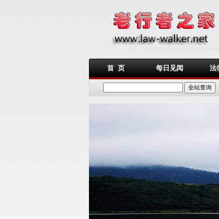
首 页
每日见闻
法