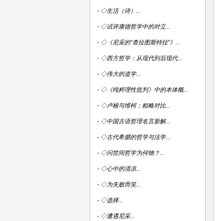
-
◇生活（诗）...
-
◇试评康德哲学中的对立...
-
◇《尼采的“查拉图斯特拉”》...
-
◇西方哲学：从现代到后现代...
-
◇伟大的道学...
-
◇《纯粹理性批判》中的本体概...
-
◇卢梭与维柯：粗略对比...
-
◇中国古语哲理名言新解...
-
◇古代希腊的哲学与法学...
-
◇问世间哲学为何物？...
-
◇心中的清凉...
-
◇为失败而笑...
-
◇选择...
-
◇遭遇尼采...