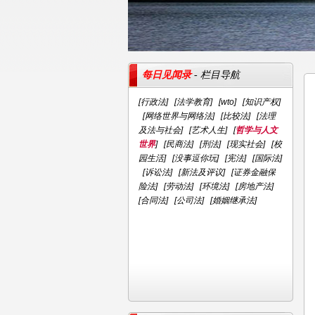
每日见闻录
- 栏目导航
[
行政法
] [
法学教育
] [
wto
] [
知识产权
]
[
网络世界与网络法
] [
比较法
] [
法理
及法与社会
] [
艺术人生
] [
哲学与人文
世界
] [
民商法
] [
刑法
] [
现实社会
] [
校
园生活
] [
没事逗你玩
] [
宪法
] [
国际法
]
[
诉讼法
] [
新法及评议
] [
证券金融保
险法
] [
劳动法
] [
环境法
] [
房地产法
]
[
合同法
] [
公司法
] [
婚姻继承法
]