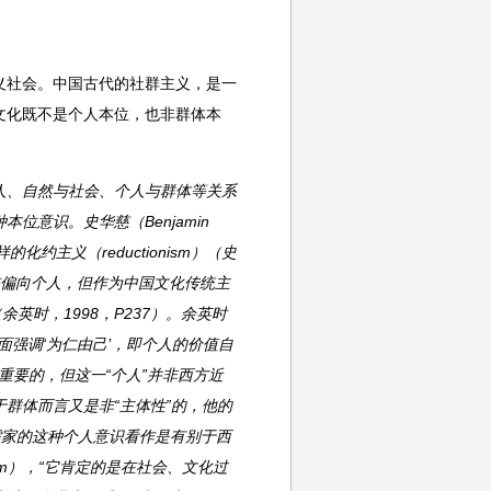
义社会。中国古代的社群主义，是一
文化既不是个人本位，也非群体本
人、自然与社会、个人与群体等关系
意识。史华慈（Benjamin
约主义（reductionism）（史
比较偏向个人，但作为中国文化传统主
英时，1998，P237）。余英时
强调‘为仁由己’，即个人的价值自
很重要的，但这一“个人”并非西方近
群体而言又是非“主体性”的，他的
把儒家的这种个人意识看作是有别于西
alism），“它肯定的是在社会、文化过