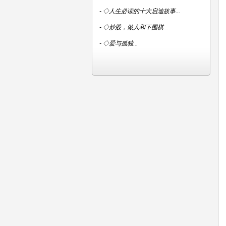
-
◇人生必读的十大启迪故事...
-
◇炒股，做人和下围棋...
-
◇爱与孤独...