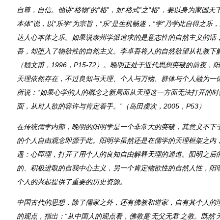
自尊，自信。他讲“格物”的“格”，如“格式”之“格”，要以身为家国天
本体”说，以“乐学”为宗旨，“乐”是生机畅遂，“学”乃学此自得之
达人心本体之乐。如果说泰州学派追求的是意志性的自然主义的话
吾，却堕入了物欲性的自然主义。李卓吾将人的自然欲望从礼教下
（嵇文甫，1996，P15-72）。晚明正处于近代思想突破的前夜
天理依然存在，不过良知与天理、个人与万物、群体与个人融为一
所说：“如果心学的人的概念之新局面从天理这一方面无法打开的时
面，从对人欲的容许与肯定着手。”（岛田虔次，2005，P53）
在传统儒学内部，晚明的阳明学是一个非常大的突破，其意义不下于
的个人自由观念即源于此。阳明学虽然还是在儒学的天理框架之内
遥：心即理，打开了用个人的良知自由解释天理的通道。阳明之后
的、积极进取的自我中心主义，另一个肯定物欲性的自然人性，阳
个人的兴起提供了重要的历史资源。
中国古代的思想，除了儒家之外，还有佛教和道家，自有其个人的
的观点，指出：“从中国人的观点看，佛教是‘无父无君’之教。既然‘