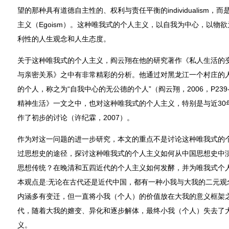
望的那种具有道德自主性的、权利与责任平衡的individualism
主义（Egoism）。这种唯我式的个人主义，以自我为中心，以物
利性的人生观念和人生态度。
关于这种唯我式的个人主义，阎云翔在他的研究著作《私人生活的
与亲密关系》之中有非常精彩的分析。他通过对黑龙江一个村庄的
的个人，称之为“自我中心的无公德的个人”（阎云翔，2006，P23
精神生活》一文之中，也对这种唯我式的个人主义，特别是与近30
作了初步的讨论（许纪霖，2007）。
作为对这一问题的进一步研究，本文的重点不是讨论这种唯我式的
过思想史的途径，探讨这种唯我式的个人主义如何从中国思想史中
思想传统？在晚清和五四近代的个人主义如何发酵，并为唯我式个
本观点是:无论在古代还是近代中国，都有一种小我与大我的二元观
内涵多有变迁，但一直将小我（个人）的价值放在大我的意义框架
代，随着大我的嬗变、异化和逐步解体，最终小我（个人）失去了
义。