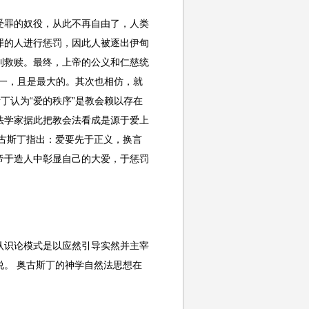
受罪的奴役，从此不再自由了，人类
罪的人进行惩罚，因此人被逐出伊甸
到救赎。最终，上帝的公义和仁慈统
一，且是最大的。其次也相仿，就
丁认为“爱的秩序”是教会赖以存在
法学家据此把教会法看成是源于爱上
古斯丁指出：爱要先于正义，换言
帝于造人中彰显自己的大爱，于惩罚
认识论模式是以应然引导实然并主宰
。 奥古斯丁的神学自然法思想在