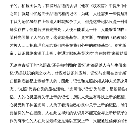
予的。柏拉图认为，获得对品德的认识（他在《枚农篇》中提出“回
之知）就是回忆起关于品德的相的记忆，为此，人还需要一些提醒
丁认为记忆虽然在上帝造人时就赋予了人，但是这些记忆只是一种
确实存在，但是若没有光照亮，人便不能看见一样，人能够看到自
某种光照耀了人的心灵，这光就是基督。奥古斯丁在他的《论教师》
才教人……把真理启示给我们的是在我们心中的教师基督”。奥古斯
帝，认识最终来源于上帝，并通过耶稣基督这位“内在教师”来帮助
无论奥古斯丁的“光照说”还是柏拉图的“回忆说”都是以人有与生俱来
忆”乃是认识的完全状态，对应着认识的应然。记忆与光照在奥古斯
归根到底都是上帝赋予人的，因此，记忆和光照必须从神人关系来看
态，“光照”代表心灵的显在活动。“光照”以“记忆”为前提，是基督
忆。人的心灵里有关于上帝的记忆，所以人天生有寻找上帝的愿望
心灵受到了神圣光照，人为了看清自己心灵中关于上帝的记忆，除
要信仰的外在提醒。人在此世得到的认识并不能完全与上帝所赋予的
作为有限性的人在此世最终还是难以直观上帝，只能通过信仰的阶