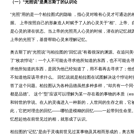
（一）“光照说”是奥古斯丁的认识论
“光照”用的是一个柏拉图式的隐喻 ，指心灵对唯有心灵才可通达
握。 上帝按照自己的形象造人时赋予了人的心灵关于“相”、上帝
是心灵的潜在状态。当上帝的光照亮人心灵的时候，潜在的记忆就
上帝的光照下，基督帮助心灵来理解记忆。
奥古斯丁的“光照说”与柏拉图的“回忆说”有着很深的渊源。在追问
了“枚农悖论”：一个人不可能去寻求他所知道的东西，也不可能去
求他所知道的东西，是因为他已经知道了，用不着再去寻求了；他
不知道他应该寻求什么。 回忆说就是柏拉图在试图解决这个悖论时
答了这个问题。柏拉图认为各种品德虽然多种多样，“却共有一个同
都是品德”。 这个“型”应该可以理解为某一存在着的事物的本质（ess
和转世的学说。在人的灵魂进入一种新的，人世间的生存之前，它
此，它把对理念的回忆——哪怕是模糊的回忆——一起带到生命里。
忆想起他在前世见过的相，就形成了认识。
柏拉图的“记忆”是由于灵魂前世见过某事物及其相而形成的，奥古斯