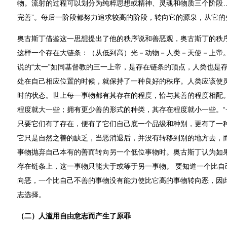
物。流射的过程可以划分为纯粹思想或精神、灵魂和物质三个阶段
完善”。每后一阶段都努力追求较高的阶段，转向它的源泉，从它的
奥古斯丁借鉴这一思想提出了他的秩序说和善恶观，奥古斯丁的秩
这样一个存在大链条：（从低到高）光－动物－人类－天使－上帝。
说的“太一”如同基督教的三一上帝，是存在链条的顶点，人类也是
处在自己相应位置的时候，就保持了一种良好的秩序。人类应该使
时的状态。世上每一事物都有其存在的程度，恰与其善的程度相配
程度就大一些；拥有更少善的形式的种类，其存在程度就小一些。“
只要它们有了存在，便有了它们自己底一个品级和种别，更有了一种
它只是自然之善的缺乏，当恶消退后，并没有转移到别的地方去，
事物抛弃自己本有的善而转向另一个低位事物时。奥古斯丁认为如
存在链条上，这一事物只能大于或等于另一事物。 要知道一个比自
向恶，一个比自己不善的事物没有能力使比它高的事物转向恶，因
志选择。
（二）人滥用自由意志而产生了原罪