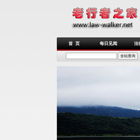
首 页
每日见闻
法