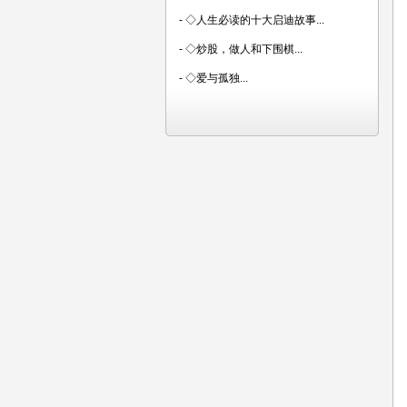
-
◇人生必读的十大启迪故事...
-
◇炒股，做人和下围棋...
-
◇爱与孤独...