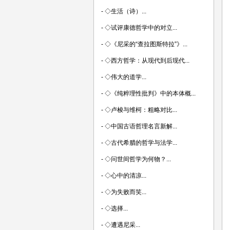
-
◇生活（诗）...
-
◇试评康德哲学中的对立...
-
◇《尼采的“查拉图斯特拉”》...
-
◇西方哲学：从现代到后现代...
-
◇伟大的道学...
-
◇《纯粹理性批判》中的本体概...
-
◇卢梭与维柯：粗略对比...
-
◇中国古语哲理名言新解...
-
◇古代希腊的哲学与法学...
-
◇问世间哲学为何物？...
-
◇心中的清凉...
-
◇为失败而笑...
-
◇选择...
-
◇遭遇尼采...