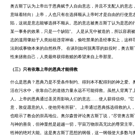
奥古斯丁认为上帝出于恩典赋予人自由意志，并且不支配人的意志
意味着转向）上帝，人也只有在选择顺从上帝时才是自由的行使意
陷，这就是意志能够选择不顺从。恶的意志被奥古斯丁认为是恶的行
某一事务的效果，只是一个缺陷”。 人是从无中被造的，所以容易
志的滥用肇始于人类始祖违背神谕，偷吃禁果的圣经事实上，这样
法则或事物本来的自然秩序。 在谈到如何脱离罪的奴役时，奥古斯
性来拯救自己，人类最终获得救赎的希望来自上帝那里。
（三）只有依靠上帝的恩典才能得救
什么是恩典？恩典乃是不受条件制约、得到本不配得到的神之爱。
活在污水中，依靠自己的道德力量永远不可能得救。虽然人背离了
人。上帝的恩典通过圣灵而影响人们的意志……使人获得信仰。“它
意，敦促愿意的人，使他劳有所获”。 上帝通过恩典拣选得救的人，
也暗示了教会的崇高地位。奥尔森曾评论奥古斯丁说，“尽管奥古斯
与神的善良，但神显然是超越一切，宇宙万物崇高无比的尊荣主宰
牲神的绝对大能。这是奥古斯丁思想的纲领，这一纲领使大多数与奥