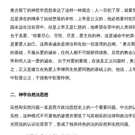
奥古斯丁的神哲学思想表达了这样一种观念：人一旦犯了罪，就要
总是潜在的继承了始祖堕落的本性，上帝是公义的，他必然要对犯
园永远生活在罪中。但是上帝又是仁慈的，他希望在罪中的人类得
合于圣爱。“你要尽心、尽性、尽意，爱主你的神。这是诫命中的第
是要爱人如己。这两条诫命是律法和先知一切道理的总纲。” 奥古斯
的基础，不服从爱的诫命，任何人都不可能获得拯救。后世的教会
帝和邻人这一爱的诫命。 出于对爱的重视，在谈及正义问题时，奥
之，正义是建立在热爱上帝继而生热爱同胞的基础上的。他说，上
中彰显公义，于拯救中彰显怜悯。
二、神学自然法思想
应然和实然问题一直是西方政治思想史上的一个重要问题。中古的
实然，这种模式不可避免的渗透并塑造了与其相应的法律和政治学说
光照说的认识论背景下，形成了独具特色的法的应然和实然问题。