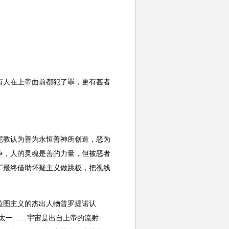
有人在上帝面前都犯了罪，更有甚者
尼教认为善为永恒善神所创造，恶为
争，人的灵魂是善的力量，但被恶者
丁最终借助怀疑主义做跳板，把视线
拉图主义的杰出人物普罗提诺认
太一……宇宙是出自上帝的流射