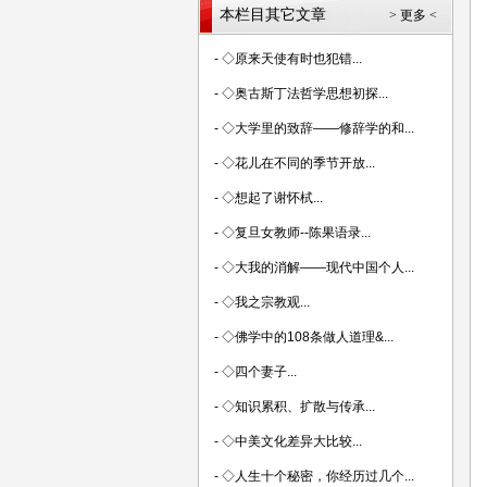
本栏目其它文章
> 更多 <
-
◇原来天使有时也犯错...
-
◇奥古斯丁法哲学思想初探...
-
◇大学里的致辞——修辞学的和...
-
◇花儿在不同的季节开放...
-
◇想起了谢怀栻...
-
◇复旦女教师--陈果语录...
-
◇大我的消解——现代中国个人...
-
◇我之宗教观...
-
◇佛学中的108条做人道理&...
-
◇四个妻子...
-
◇知识累积、扩散与传承...
-
◇中美文化差异大比较...
-
◇人生十个秘密，你经历过几个...