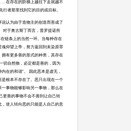
……在存在的阶梯上越往下走就越不
先行者那里找到它的目的或目标。
序说认为由于造物主的创造而形成了
 对于奥古斯丁而言，普罗提诺所
存在链条上的当然一环。当每种存在
灵魂仰望上帝，努力返回到未染原罪
。拥有更多善的形式的种类，其存在
一切自然物，必定都是善的，因为
内在的和谐”。 因此恶本是虚无，
而是根本不存在了。恶只出现在一个
果一事物能够影响另一事物，那么在
己更善的事物不会不善到让自己转
此，使人转向恶的只能是人自己的意