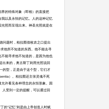
的相界的特殊对象（即相）的直接把
、自我以及永恒的记忆。人的这种记忆
因光照而呈现出来。神圣光照就是在
美德问题时，柏拉图借枚农之口提出
寻求他所不知道的东西。他不能去寻
也不能寻求他不知道的，是因为他也
提出来的，奥古斯丁则用光照说回
一的型，正是由于这个型，它们才
entia）。柏拉图还主张灵魂不死
被允许看见各种理念的永恒形象。因
 人受到一定的提醒，可以通过回
丁的“记忆”则是由上帝创造人时赋