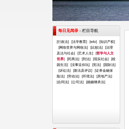
每日见闻录
- 栏目导航
[
行政法
] [
法学教育
] [
wto
] [
知识产权
]
[
网络世界与网络法
] [
比较法
] [
法理
及法与社会
] [
艺术人生
] [
哲学与人文
世界
] [
民商法
] [
刑法
] [
现实社会
] [
校
园生活
] [
没事逗你玩
] [
宪法
] [
国际法
]
[
诉讼法
] [
新法及评议
] [
证券金融保
险法
] [
劳动法
] [
环境法
] [
房地产法
]
[
合同法
] [
公司法
] [
婚姻继承法
]