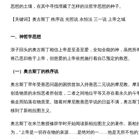
思想的土壤，在其中寻找埋藏了怎样的法哲学思想的种子。
【关键词】奥古斯丁 秩序说 光照说 永恒法 三一说 上帝之城
一、神哲学思想
浪子回头的奥古斯丁相信上帝是至圣至爱，全知全能的神，虽然所
将己恶归咎于上帝，但慈爱的上帝依然施行着自己预定的救恩。
（一）奥古斯丁的秩序说
奥古斯丁早年受善恶问题的困扰曾加入持善恶二元说的摩尼教。摩
创造物质的永恒恶者所创造，二者之间地位平等又存在着永久的斗
偷走而陷落在物质里。随着对摩尼教善恶学说的日益不满，奥古斯
移到了新柏拉图主义。
奥古斯丁在米兰教授修辞学时开始阅读新柏拉图主义的著作。新柏
为，“上帝是一切存在物的泉源……是绝对的一……他是无所不包的