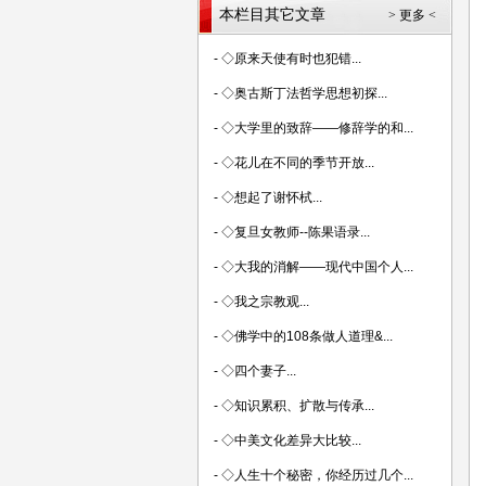
本栏目其它文章
> 更多 <
-
◇原来天使有时也犯错...
-
◇奥古斯丁法哲学思想初探...
-
◇大学里的致辞——修辞学的和...
-
◇花儿在不同的季节开放...
-
◇想起了谢怀栻...
-
◇复旦女教师--陈果语录...
-
◇大我的消解——现代中国个人...
-
◇我之宗教观...
-
◇佛学中的108条做人道理&...
-
◇四个妻子...
-
◇知识累积、扩散与传承...
-
◇中美文化差异大比较...
-
◇人生十个秘密，你经历过几个...