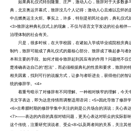
如果典礼仪式特别隆重、庄严，激动人心，致辞对于大多数参与
典，北京奥运开幕式，致辞没几个人记得；激动人心且难以忘怀的
中点燃奥运主火炬。事实上，许多，特别是初民社会的，典礼仪式
<3>致辞这种典礼仪式上的现象，不仅与语言文字发达的社会相伴
治理体制的社会有关。
只是，很多时候，在大学校园，在诸如入学或毕业或院校庆典这
制约，致辞可能成了典礼仪式的最核心部分。致辞成了唤起参与者
本和主要的手段。如何才能令致辞起到其应有的作用？问题绝不仅仅
楚准确表达自己的“想法”，而必须根据典礼的性质和要求，致辞的
相关因素，找到可行的说服方式，让参与者听进去，获得他们的智
统的修辞学。<4>
着重号暗示了对修辞有不同理解。一种相对狭窄的理解，今天中
关文字表达，即为达意传情而调整适用语词；<5>因此导致了修辞
<6>古希腊时期的修辞学集中关注的则是公共场合的演说；关心表
<7>——表达的内容的真假对错问题，更关心表达对听众的实际影
这个传统，注重研究演说者、受众<8>以及两者间的关系，关注其