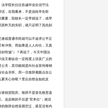
法学院长往往告诫毕业生信守法
些话，在我看来，不是说给学生听
的重要，院校长一定早就说了，或早
明其昨天的失职，就只证明了其此刻
者或普通市民就可以不追求公平正
至有冲突。而如果是人人向往，又真
好好吃饭”）？再说了，今天中国法
职业又都会在一定程度上涉及广义的
是公关，其功能就是向社会宣传推销
有社会关怀。而一旦致辞着眼点在公
么要关心你呢？受众自然会如此反
谁祝贺院庆。致辞不是首先致意该
。这反映的不仅是“官本位”；就话
样的致辞自然容易空泛，甚至没有内