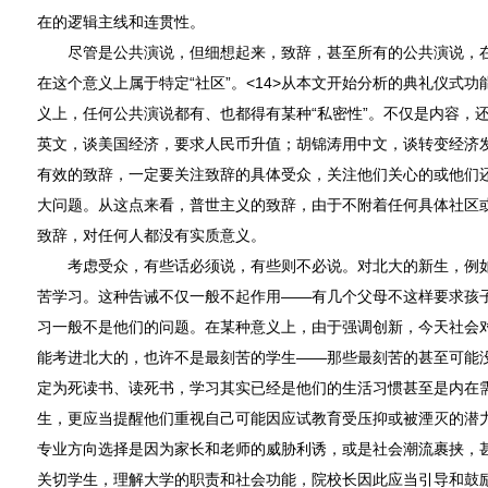
在的逻辑主线和连贯性。
尽管是公共演说，但细想起来，致辞，甚至所有的公共演说，在
在这个意义上属于特定“社区”。<14>从本文开始分析的典礼仪式
义上，任何公共演说都有、也都得有某种“私密性”。不仅是内容，
英文，谈美国经济，要求人民币升值；胡锦涛用中文，谈转变经济
有效的致辞，一定要关注致辞的具体受众，关注他们关心的或他们
大问题。从这点来看，普世主义的致辞，由于不附着任何具体社区
致辞，对任何人都没有实质意义。
考虑受众，有些话必须说，有些则不必说。对北大的新生，例如
苦学习。这种告诫不仅一般不起作用——有几个父母不这样要求孩
习一般不是他们的问题。在某种意义上，由于强调创新，今天社会
能考进北大的，也许不是最刻苦的学生——那些最刻苦的甚至可能
定为死读书、读死书，学习其实已经是他们的生活习惯甚至是内在
生，更应当提醒他们重视自己可能因应试教育受压抑或被湮灭的潜
专业方向选择是因为家长和老师的威胁利诱，或是社会潮流裹挟，
关切学生，理解大学的职责和社会功能，院校长因此应当引导和鼓