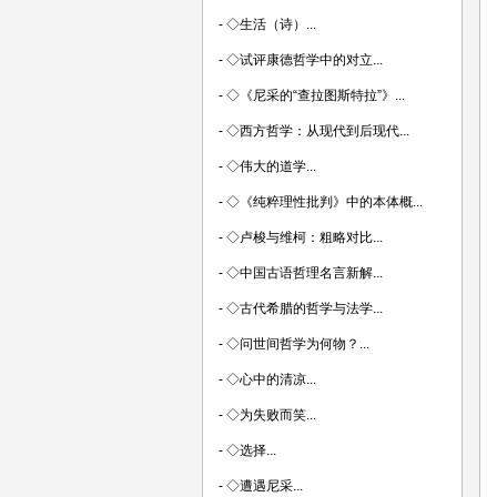
-
◇生活（诗）...
-
◇试评康德哲学中的对立...
-
◇《尼采的“查拉图斯特拉”》...
-
◇西方哲学：从现代到后现代...
-
◇伟大的道学...
-
◇《纯粹理性批判》中的本体概...
-
◇卢梭与维柯：粗略对比...
-
◇中国古语哲理名言新解...
-
◇古代希腊的哲学与法学...
-
◇问世间哲学为何物？...
-
◇心中的清凉...
-
◇为失败而笑...
-
◇选择...
-
◇遭遇尼采...