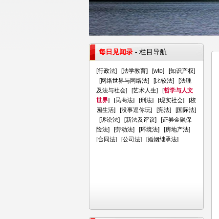
每日见闻录
- 栏目导航
[
行政法
] [
法学教育
] [
wto
] [
知识产权
]
[
网络世界与网络法
] [
比较法
] [
法理
及法与社会
] [
艺术人生
] [
哲学与人文
世界
] [
民商法
] [
刑法
] [
现实社会
] [
校
园生活
] [
没事逗你玩
] [
宪法
] [
国际法
]
[
诉讼法
] [
新法及评议
] [
证券金融保
险法
] [
劳动法
] [
环境法
] [
房地产法
]
[
合同法
] [
公司法
] [
婚姻继承法
]