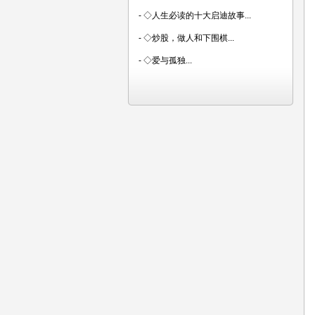
-
◇人生必读的十大启迪故事...
-
◇炒股，做人和下围棋...
-
◇爱与孤独...