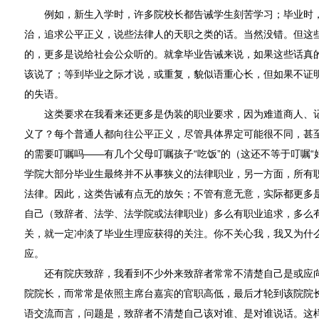
例如，新生入学时，许多院校长都告诫学生刻苦学习；毕业时，
治，追求公平正义，说些法律人的天职之类的话。当然没错。但这
的，更多是说给社会公众听的。就拿毕业告诫来说，如果这些话真
该说了；等到毕业之际才说，或重复，貌似语重心长，但如果不证
的失语。
这类要求在我看来还更多是伪装的职业要求，因为难道商人、记
义了？每个普通人都向往公平正义，尽管具体界定可能很不同，甚
的需要叮嘱吗——有几个父母叮嘱孩子“吃饭”的（这还不等于叮嘱“
学院大部分毕业生最终并不从事狭义的法律职业，另一方面，所有
法律。因此，这类告诫有点无的放矢；不管有意无意，实际都更多
自己（致辞者、法学、法学院或法律职业）多么有职业追求，多么
关，就一定冲淡了毕业生理应获得的关注。你不关心我，我又为什
应。
还有院庆致辞，我看到不少外来致辞者常常不清楚自己是或应向
院院长，而常常是依照主席台嘉宾的官职高低，最后才轮到该院院长
语交流而言，问题是，致辞者不清楚自己该对谁、是对谁说话。这