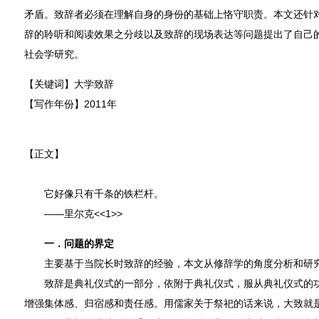
矛盾。致辞者必须在理解自身的身份的基础上恪守职责。本文还针
辞的聆听和阅读效果之分歧以及致辞的现场表达等问题提出了自己
社会学研究。
【关键词】大学致辞
【写作年份】2011年
【正文】
它好像只有千条的铁栏杆。
——里尔克<<1>>
一．问题的界定
主要基于当院长时致辞的经验，本文从修辞学的角度分析和研究
致辞是典礼仪式的一部分，依附于典礼仪式，服从典礼仪式的功
增强集体感、归宿感和责任感。用儒家关于祭祀的话来说，大致就是“