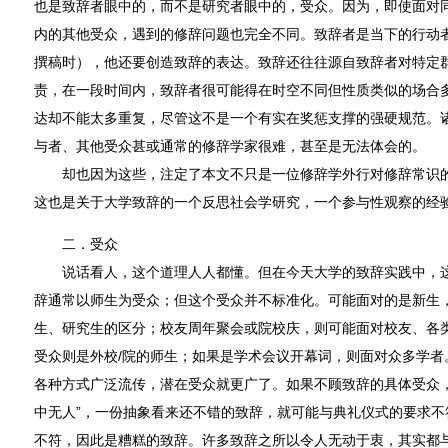
也是致辞者眼中的，而不是研究者眼中的，受众。因为，即使面对
内的其他受众，遇到的修辞问题也完全不同。致辞者是当下的行动
撰稿时），他还要创造致辞的表达。致辞还往往源自致辞者对特定
责，在一段时间内，致辞者很可能得在时空不同但性质类似的场合
达却不能太多重复，尽管这不是一个有实在奖惩支撑的强硬规范。
与者、其他受众甚或通常的修辞学家很难，甚至是无法体会的。
却也因为这些，注定了本文不只是一位修辞学外行对修辞常识的
这也是关于大学致辞的一个反思社会学研究，一个参与性观察的经
二．受众
说话看人，这个道理人人都懂。但在今天大学的致辞实践中，这
辞通常以师生为受众；但这个受众并不标准化。可能面对的是新生
生、研究生的区分；校友周年聚会或院校庆，则可能面对校友、各类
受众则是外校/院的师生；如果是学术会议开幕词，则面对众多学者
各种方式广泛流传，潜在受众就更广了。如果不顾致辞的具体受众，
中无人”，一份抽象看来还不错的致辞，就可能与典礼仪式的要求不
不符，因此是糟糕的致辞。许多致辞之所以令人无动于衷，其实都