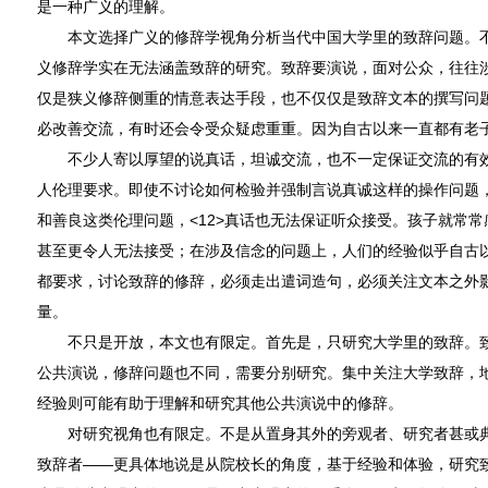
是一种广义的理解。
本文选择广义的修辞学视角分析当代中国大学里的致辞问题。不
义修辞学实在无法涵盖致辞的研究。致辞要演说，面对公众，往往涉
仅是狭义修辞侧重的情意表达手段，也不仅仅是致辞文本的撰写问
必改善交流，有时还会令受众疑虑重重。因为自古以来一直都有老子说
不少人寄以厚望的说真话，坦诚交流，也不一定保证交流的有效。
人伦理要求。即使不讨论如何检验并强制言说真诚这样的操作问题
和善良这类伦理问题，<12>真话也无法保证听众接受。孩子就常
甚至更令人无法接受；在涉及信念的问题上，人们的经验似乎自古以来
都要求，讨论致辞的修辞，必须走出遣词造句，必须关注文本之外
量。
不只是开放，本文也有限定。首先是，只研究大学里的致辞。致
公共演说，修辞问题也不同，需要分别研究。集中关注大学致辞，
经验则可能有助于理解和研究其他公共演说中的修辞。
对研究视角也有限定。不是从置身其外的旁观者、研究者甚或典
致辞者——更具体地说是从院校长的角度，基于经验和体验，研究