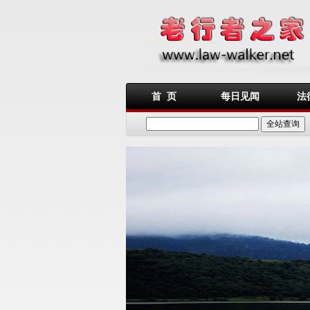
首 页
每日见闻
法