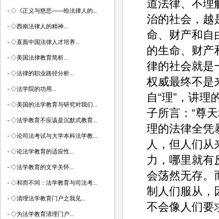
道法律、不理
-
◇《正义与慈悲——给法律人的...
治的社会，越
-
◇西南法律人的精神...
命、财产和自
-
◇直面中国法律人才培养...
的生命、财产
-
◇美国法律教育简析...
律的社会就是
-
◇法律的职业路径分析...
权威最终不是来
-
◇法学院的功用...
自“理”，讲
-
◇美国的法学教育与研究对我们...
子所言：“尊
-
◇法学教育不应该是沉默式教育...
理的法律全凭
-
◇论司法考试与大学本科法学教...
人，但人们从
-
◇论法学教育的适应性...
力，哪里就有
-
◇法学教育的文学关怀...
会荡然无存。
-
◇和而不同：法学教育与司法考...
制人们服从，
-
◇清理法学教育门户之我见...
不会像人们要
-
◇为法学教育清理门户...