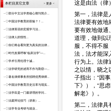
这是由法（律
本栏目其它文章
> 更多 <
第一，法律是
-
◇部分中文法学类核心期刊简介...
法律要有效地
-
◇中国法学教育的双输？！...
要有效地做通
-
◇法律英语的宏观学习法...
道理，做到以
-
◇法律人的悟性...
服，不得不服
-
◇你们将会看到更为真实的法律...
法，法才能深
-
◇时代发展呼唤“临床法学”—...
行为上。法律
-
◇学术引用伦理十诫...
之以情，晓之
-
◇法学研究的述而不作与剽窃—...
子指出：“因
-
◇著名律师事务所招聘优秀律师...
下》），“思
-
◇中国法学教育历史沿革与现实...
解老》）。
-
◇法学应是一门最讲理的学问...
-
◇法庭辩论技巧（讲座）...
第二，法律具
-
◇法学专业考研与就业...