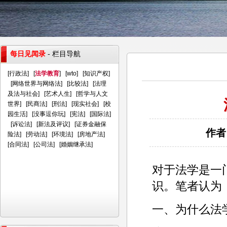
每日见闻录
- 栏目导航
[
行政法
] [
法学教育
] [
wto
] [
知识产权
]
[
网络世界与网络法
] [
比较法
] [
法理
及法与社会
] [
艺术人生
] [
哲学与人文
世界
] [
民商法
] [
刑法
] [
现实社会
] [
校
园生活
] [
没事逗你玩
] [
宪法
] [
国际法
]
[
诉讼法
] [
新法及评议
] [
证券金融保
作者
险法
] [
劳动法
] [
环境法
] [
房地产法
]
[
合同法
] [
公司法
] [
婚姻继承法
]
对于法学是一
识。笔者认为
一、为什么法