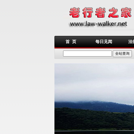
首 页
每日见闻
法