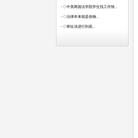
-
◇中美两国法学院学生找工作情...
-
◇法律本来就是俗物...
-
◇将扯淡进行到底...