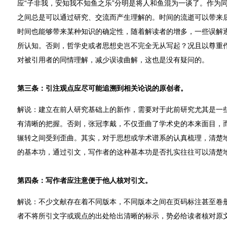
应“子非我，安知我不知鱼之乐”分明是将人和鱼混为一谈了。作为
之间总是可以通过研究、交流而产生理解的。时间的流逝可以带来
时间也能够带来某种知识的确定性，随着解读者的增多，一些误解
所认知。否则，哲学史或者思想史岂不完全无从写起？况且以尊重
对被引用者的同情理解，减少误读曲解，这也是没有疑问的。
第三条：引注观点应尽可能追溯到相关论说的原创者。
解说：建立在前人研究基础上的新作，需要对于此前研究尤其是一
有清晰的把握。否则，张冠李戴，不仅歪曲了学术史的本来面目，
辗转之间受到歪曲。其实，对于思想或学术谱系的认真梳理，清楚
的基本功，通过引文，写作者的这种基本功是否扎实往往可以清楚
第四条：写作者应注意便于他人核对引文。
解说：不少文献存在着不同版本，不同版本之间在页码标注甚至卷
者不将所引文字或观点的出处给出清晰的标示，势必给读者核对原