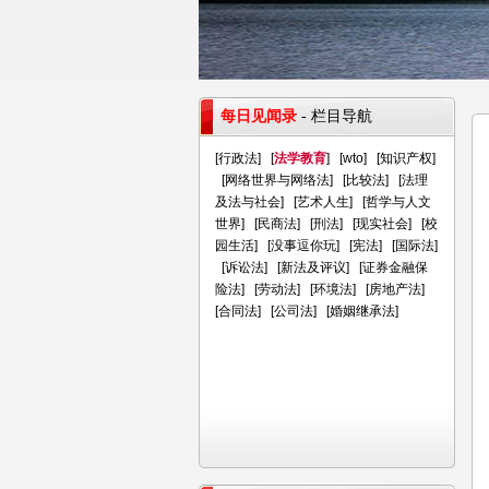
每日见闻录
- 栏目导航
[
行政法
] [
法学教育
] [
wto
] [
知识产权
]
[
网络世界与网络法
] [
比较法
] [
法理
及法与社会
] [
艺术人生
] [
哲学与人文
世界
] [
民商法
] [
刑法
] [
现实社会
] [
校
园生活
] [
没事逗你玩
] [
宪法
] [
国际法
]
[
诉讼法
] [
新法及评议
] [
证券金融保
险法
] [
劳动法
] [
环境法
] [
房地产法
]
[
合同法
] [
公司法
] [
婚姻继承法
]