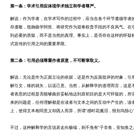
第一条：学术引用应体现学术独立和学者尊严。
解说：作为学者，在学术写作的过程中，应当在各个环节遵循学者
存虔敬，抵御曲学阿世、将研究作为迎奉权贵手段的不良风气。在
到必要的质疑，而不是当然的真理。事实上，是否存在这样的怀疑
式宣传的引用之间的重要界限。
第二条：引用必须尊重作者原意，不可断章取义。
解说：无论是作为正面立论的依据，还是作为反面批评的对象，引
解引文，移的就矢，以逞己意。当然，从解释学的道理而言，这是
者表意的过程是否能够曲折妥帖地达到原初目的是大可怀疑的，所谓
来的问题是，任何理解都是在读者与文本之间的互动中产生的，读
上，使得文本相同意义却因人而异，所谓“感时花溅泪，恨别鸟惊心
不过，这种解释学的言说若走向极端，则不免有“子非鱼，安知鱼之