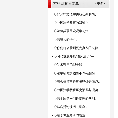
本栏目其它文章
> 更多 <
-
◇部分中文法学类核心期刊简介...
-
◇中国法学教育的双输？！...
-
◇法律英语的宏观学习法...
-
◇法律人的悟性...
-
◇你们将会看到更为真实的法律...
-
◇时代发展呼唤“临床法学”—...
-
◇学术引用伦理十诫...
-
◇法学研究的述而不作与剽窃—...
-
◇著名律师事务所招聘优秀律师...
-
◇中国法学教育历史沿革与现实...
-
◇法学应是一门最讲理的学问...
-
◇法庭辩论技巧（讲座）...
-
◇法学专业考研与就业...