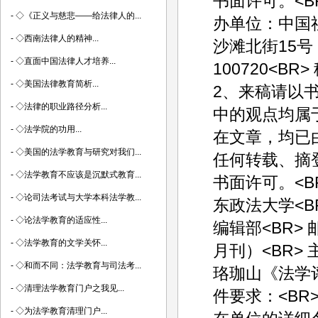
书面许可。<BR
-
◇《正义与慈悲——给法律人的...
办单位：中国
-
◇西南法律人的精神...
沙滩北街15号
-
◇直面中国法律人才培养...
100720<B
-
◇美国法律教育简析...
2、来稿请以书
-
◇法律的职业路径分析...
中的观点均属
-
◇法学院的功用...
在文章，均已
-
◇美国的法学教育与研究对我们...
任何转载、摘
-
◇法学教育不应该是沉默式教育...
书面许可。<B
-
◇论司法考试与大学本科法学教...
东政法大学<B
-
◇论法学教育的适应性...
编辑部<BR> 
-
◇法学教育的文学关怀...
月刊）<BR>
-
◇和而不同：法学教育与司法考...
珞珈山《法学评论
-
◇清理法学教育门户之我见...
件要求：<BR
-
◇为法学教育清理门户...