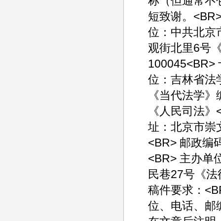
称（但通常不
短致谢。<BR
位：中共北京
观街北里6号《
100045<B
位：吉林省法学
《当代法学》编辑
《人民司法》<
址：北京市崇
<BR> 邮政编
<BR> 主办
民巷27号《法律
稿件要求：<B
位、电话、邮编