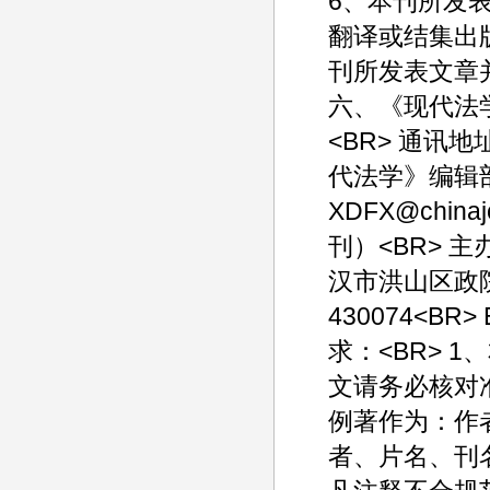
6、本刊所发
翻译或结集出版
刊所发表文章
六、《现代法
<BR> 通
代法学》编辑部<B
XDFX@chin
刊）<BR> 
汉市洪山区政院
430074<BR> 
求：<BR> 
文请务必核对准
例著作为：作
者、片名、刊