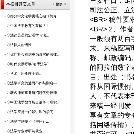
主要栏目：走
本栏目其它文章
> 更多 <
司法公正、立
-
◇部分中文法学类核心期刊简介...
<BR> 稿件
-
◇中国法学教育的双输？！...
<BR> 2、
-
◇法律英语的宏观学习法...
一般须有两百
-
◇法律人的悟性...
末。来稿应写
-
◇你们将会看到更为真实的法律...
称、邮政编码
-
◇时代发展呼唤“临床法学”—...
的阿拉伯数字
-
◇学术引用伦理十诫...
目、出处（书
-
◇法学研究的述而不作与剽窃—...
释从国际惯例。
-
◇著名律师事务所招聘优秀律师...
人，不代表本刊
-
◇中国法学教育历史沿革与现实...
来稿一经刊发
-
◇法学应是一门最讲理的学问...
享有文章的专
-
◇法庭辩论技巧（讲座）...
括网络传输）
-
◇法学专业考研与就业...