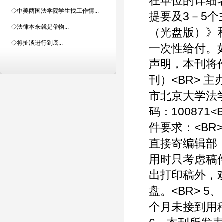
在单位的详细名
-
◇中美两国法学院学生找工作情...
提要及3－5个
-
◇法律本来就是俗物...
（光盘版）》
-
◇将扯淡进行到底...
一次性给付。
声明，本刊将
刊）<BR> 
市北京大学法学
码：100871<BR
件要求：<BR
直接寄编辑部，
用时只考虑稿件
出打印稿外，
盘。<BR> 
个月未接到用