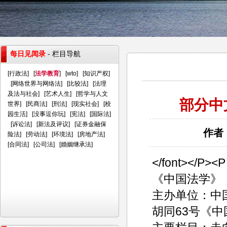
每日见闻录
- 栏目导航
[
行政法
] [
法学教育
] [
wto
] [
知识产权
]
[
网络世界与网络法
] [
比较法
] [
法理
及法与社会
] [
艺术人生
] [
哲学与人文
部分中
世界
] [
民商法
] [
刑法
] [
现实社会
] [
校
园生活
] [
没事逗你玩
] [
宪法
] [
国际法
]
[
诉讼法
] [
新法及评议
] [
证券金融保
作者：
险法
] [
劳动法
] [
环境法
] [
房地产法
]
[
合同法
] [
公司法
] [
婚姻继承法
]
</font></P><P 
《中国法学》（
主办单位：中
胡同63号《中国