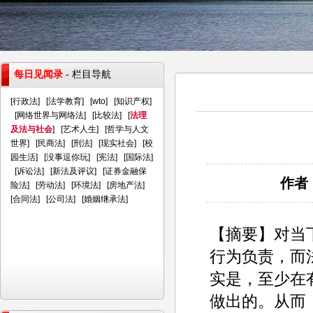
每日见闻录
- 栏目导航
[
行政法
] [
法学教育
] [
wto
] [
知识产权
]
[
网络世界与网络法
] [
比较法
] [
法理
及法与社会
] [
艺术人生
] [
哲学与人文
世界
] [
民商法
] [
刑法
] [
现实社会
] [
校
园生活
] [
没事逗你玩
] [
宪法
] [
国际法
]
[
诉讼法
] [
新法及评议
] [
证券金融保
作者：
险法
] [
劳动法
] [
环境法
] [
房地产法
]
[
合同法
] [
公司法
] [
婚姻继承法
]
【摘要】对当
行为负责，而
实是，至少在
做出的。从而