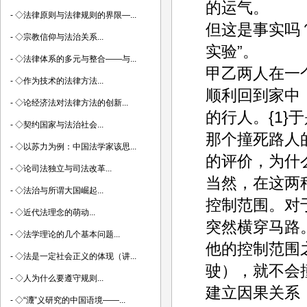
的运气。
-
◇法律原则与法律规则的界限—...
但这是事实吗
-
◇宗教信仰与法治关系...
实验”。
-
◇法律体系的多元与整合——与...
甲乙两人在一
-
◇作为技术的法律方法...
顺利回到家中
-
◇论经济法对法律方法的创新...
的行人。{1
-
◇契约国家与法治社会...
那个撞死路人
-
◇以苏力为例：中国法学家该思...
的评价，为什
-
◇论司法独立与司法改革...
当然，在这两
-
◇法治与所谓大国崛起...
控制范围。对
-
◇近代法理念的萌动...
突然横穿马路
-
◇法学理论的几个基本问题...
他的控制范围
-
◇法是一定社会正义的体现（讲...
驶），就不会
-
◇人为什么要遵守规则...
建立因果关系
-
◇“灋”义研究的中国语境——...