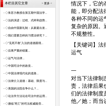
情况下，它的
本栏目其它文章
> 更多 <
能，即分配法
-
◇朱苏力教授在第五期中国法学...
各种不同的运
-
◇法的演进：过程、式样和趋势...
复杂的原因。
-
◇自由中国新礼制：从家庭出发...
不规整性。
-
◇我们需要怎样的习惯法研究？...
-
◇“见死不救”入法的道德困境...
【关键词】法
-
◇后果严重的错案...
运气
-
◇运气与法律...
-
◇中国司法中的政党...
一
-
◇中国法律现代化的道路...
对当下法律制
-
◇法律介入道德：基础、限度与...
责，法律后果
-
◇美国的法院在争什么？...
们的法律制度
-
◇论法学方法论在司法中的运用...
他／她；而当
-
◇濒临“死亡”的司法权威能否...