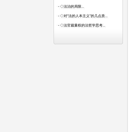
-
◇法治的局限...
-
◇对“法的人本主义”的几点质...
-
◇法官裁量权的法哲学思考...