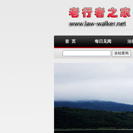
首 页
每日见闻
法