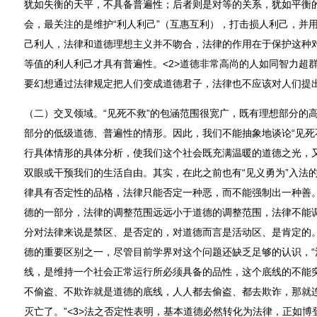
犹如失衡的天平，不具备普遍性；后者则是对等的关系，犹如平衡
会，最关注的是维护“利人利己”（互惠互利），打击损人利己，并
己利人，法律和道德理想主义并不吻合，法律的作用在于保护这种
等值的利人利己才具有普遍性。<2>道德非常高尚的人如同智力超
要幻想通过法律规定把人们变成道德君子，法律也不应该对人们提
（二）交叉领域。“见死不救”的包涵范围很宽广，既有理想部分的
部分的低级道德、普遍性的情形。因此，我们不能抽象地谈论“见死
行具体情形的具体分析，使我们这个社会既充满温暖的道德之光，
双眼或干预我们的生活自由。其实，在此之前也有“见义勇为”入法
律具有否定性的品格，法律只能否定一种恶，而不能强制出一种善。
德的一部分，法律的调整范围远远小于道德的调整范围，法律不能
分对法律来说是禁区、是否定的，对道德而言是活动区、是肯定的。
德的重要区别之一，尽管目前学界对这个问题还缺乏足够的认识，“
线，是维持一个社会正常运行所必须具备的品性，这个底线的不能
不偷盗、不欺诈就是道德的底线，人人都去偷盗、都去欺诈，那就
灭亡了。”<3>法之否定性表明，基本道德必然转化为法律，正如博