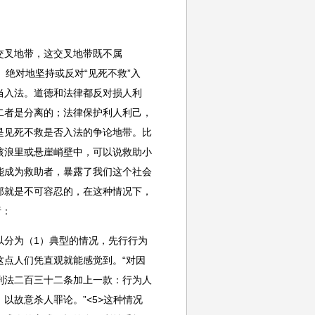
交叉地带，这交叉地带既不属
、绝对地坚持或反对“见死不救”入
当入法。道德和法律都反对损人利
二者是分离的；法律保护利人利己，
是见死不救是否入法的争论地带。比
骇浪里或悬崖峭壁中，可以说救助小
能成为救助者，暴露了我们这个社会
那就是不可容忍的，在这种情况下，
析：
以分为（1）典型的情况，先行行为
点人们凭直观就能感觉到。“对因
刑法二百三十二条加上一款：行为人
以故意杀人罪论。”<5>这种情况