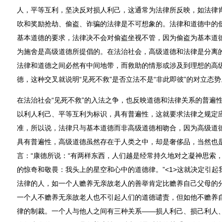
人，平等互利，坚决反对损人利己，这通常为法律所反映，如法律
吹和奖励抢劫、偷盗、诈骗的法律是不可想象的。法律和道德中的
基本道德的要求，法律决不会对偷盗坐视不管，因为偷盗为基本道
为施舍是高级道德所提倡的。在法治社会，高级道德和法律是分离
法律和道德之间必然有中间地带，而救助的情形或涉及到理想的高
德，这种交叉就说明“见死不救”是否立法不是“非此即彼”的对立态势
在法治社会“见死不救”的入法之争，也反映道德和法律关系的普遍
以利人利己、平等互利为标识，具有普遍性，这就要求法律之规定
准，所以说，法律只与基本道德而非高级道德相吻合，因为高级道
具有普遍性，高级道德虽然存在于人类之中，却是奢侈品，当然也
言：“康德所说：“有两样东西，人们越是经常持久地对之凝神思索
的惊奇和敬畏：我头上的星空和心中的道德律。”<1>这就决定引
法律的人，如一个人赡养无亲故老人的善举肯定比赡养自己父母的
一个人不赡养无亲故老人也不引起人们的道德谴责，但如他不赡养
律的制裁。一个人与他人之间有三种关系——损人利己、损己利人