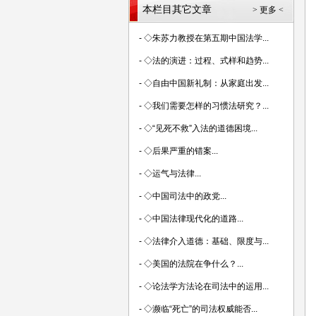
本栏目其它文章
> 更多 <
-
◇朱苏力教授在第五期中国法学...
-
◇法的演进：过程、式样和趋势...
-
◇自由中国新礼制：从家庭出发...
-
◇我们需要怎样的习惯法研究？...
-
◇“见死不救”入法的道德困境...
-
◇后果严重的错案...
-
◇运气与法律...
-
◇中国司法中的政党...
-
◇中国法律现代化的道路...
-
◇法律介入道德：基础、限度与...
-
◇美国的法院在争什么？...
-
◇论法学方法论在司法中的运用...
-
◇濒临“死亡”的司法权威能否...