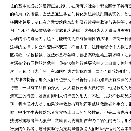
往的基本而必要的道德正当原则，在所有的社会中都被赋予了具有
的约束力的增强，当然是通过将它们转化为法律规则而实现的。禁
整两性关系，制止在合意契约的缔结和履行过程中欺诈与失信等，
例。”<4>而高级道德并不能转化为法律，这是因为人之道德具有
承载的平均道德力，也不可能转化为具有普遍性的法律。强制一种
这样的法律，你立即变得不安定、不自由了。法律会强令个人救助
区捐款、学校捐款，这些都是行善啊，都是高级道德之要求啊！法
生活在没有围栏的监狱中，你在法律的行善要求中失去自由，你的
次，只有出自内心的、主动的行为才能称作善，善不可能“被制造”
果法律强制善，那么人们再也辨别不出善行，因为如果没有法律的
行善；一旦有了法律的介入，人人都被要求去做好事，他是被动的
清真正的行善，这反而抑制人们行善的动力。不过，见死不救与见
形，我也反对入法，如果这种救助有可能严重威胁救助者的生命，
做，中小学生去救落水者常常搭上自己的年轻性命。但是二者也有
扶伤对施救者并无损害，救助者无需抗拒伤害乃至牺牲的勇气，那
冷漠的旁观者，这种救助行为充其量也就是人们所应该达到的基本