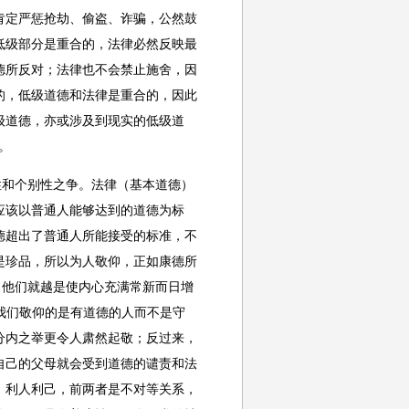
肯定严惩抢劫、偷盗、诈骗，公然鼓
低级部分是重合的，法律必然反映最
德所反对；法律也不会禁止施舍，因
的，低级道德和法律是重合的，因此
级道德，亦或涉及到现实的低级道
。
性和个别性之争。法律（基本道德）
应该以普通人能够达到的道德为标
德超出了普通人所能接受的标准，不
是珍品，所以为人敬仰，正如康德所
，他们就越是使内心充满常新而日增
起我们敬仰的是有道德的人而不是守
分内之举更令人肃然起敬；反过来，
自己的父母就会受到道德的谴责和法
、利人利己，前两者是不对等关系，