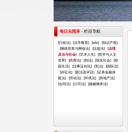
每日见闻录
- 栏目导航
[
行政法
] [
法学教育
] [
wto
] [
知识产权
]
[
网络世界与网络法
] [
比较法
] [
法理
及法与社会
] [
艺术人生
] [
哲学与人文
世界
] [
民商法
] [
刑法
] [
现实社会
] [
校
园生活
] [
没事逗你玩
] [
宪法
] [
国际法
]
[
诉讼法
] [
新法及评议
] [
证券金融保
险法
] [
劳动法
] [
环境法
] [
房地产法
]
[
合同法
] [
公司法
] [
婚姻继承法
]