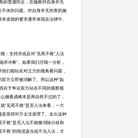
系的普通民众，在施救对自身并无
论不休的问题。对自身并无伤害的施
基本道德的要求通常体现在法律中。
撞：支持亦或反对“见死不救”入法
隔岸冲拳”。如果我们仔细一分析，
果他们能站在对立方的视角看问题，
双方立即被消解了。所以这种“如
因在于争论双方站在不同的观察视
那么侧看成峰本是再自然不过的了，
就“见死不救”是否入法来看，一方
越是觉得对方太没道理了。走出这种
死不救”是否入法不能够消除分歧和
死不救”的情况该当或不当入法，才