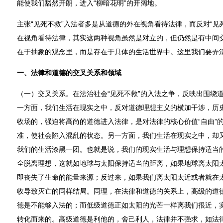
能使我们豁然开朗，进入“柳暗花明”的开阔地。
主张“见死不救”入法者多是从道德的外在视角看待法律，而反对“见
在视角看待法律，其实这两种视角虽然是对立的，但仍然是有中间
在于抽象的观念里，而是存在于具体的生活世界中。这里我们要弄
一、法律和道德的交叉关系和领域
（一）交叉关系。在法治社会“见死不救”的入法之争，反映出围绕
一方面，我们生活在现实之中，反对道德理想主义的横加干涉，历
收场的，强迫将高尚的道德进入法律，是对法律的核心价值“自由”
准，使社会陷入混乱的状态。另一方面，我们生活在现实之中，却
我们的生活漆黑一团。也就是说，我们的现实生活与理想保持适当
全脱离理想，这就如地球与太阳保持适当的距离，如果地球离太阳
即丧失了生命的能量来源；反过来，如果我们离太阳太近或者就在
收导致灭亡的同样结局。同理，在法律和道德的关系上，高级的道
德是不能够入法的；而低级道德正如太阳的光芒一样离我们很近，
转化而来的。高级道德是利他的，舍己利人，法律并不强求，如法