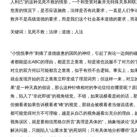
人利己”的这种见死不救的情形，一个和受害对象并无特殊关系和联
危害的情况下，是否应该施救，法律是否有此要求，一直是人们争
救并不是高级道德的要求，而是我们这个社会基本道德的要求，而
关键词：见死不救；法律；道德；入法
“小悦悦事件”刺痛了道德疲惫的国民的神经，引起了舆论一边倒的碰
者都能提出ABC的理由，都是言之凿凿，却是谁也说服不了对方的“
对立的双方何以可能都言之凿凿，似乎有些不合逻辑。事实上，如
就会发现开始的言之凿凿立即变成了理屈词穷；但这样一来，对立的
果”是一种天真的假设，那么这种针锋相对的争论症结在哪里呢？原
角，陷入了“非此即彼”的视角错觉。不错，如果说横看是岭的话，
但侧看者如果告诉横看者“峰”的视觉，那就会被横看者当做说谎者。
都可能觉得对方不可理喻，越是从自己的视角越看出充分的理由，
视角误区，就是要相信黑格尔所言“真理是具体的”，抽象地谈论“见
解决问题，只能陷入“山重水复”的死胡同；只有具体地分析哪些“见