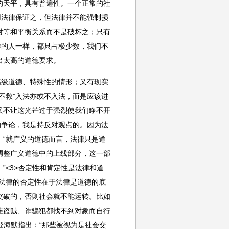
的天平，具有普遍性。一个正常的社
用法律保证之，但法律并不能强制损
对等和平衡关系而不是破坏之；只有
群的人一样，都只占极少数，我们不
出太高的道德要求。
高级道德、特殊性的情形；又有现实
不救”入法亦或不入法，而是应该进
又不让这光芒过于强烈使我们睁不开
的争论，我是持反对观点的。因为法
“就广义的道德而言，法律只是道
调整广义道德中的上线部分，这一部
”<3>否定性和肯定性是法律和道
法律的否定性在于法律是道德的底
突破的，否则社会就不能运转。比如
连盗贼、诈骗犯都找不到对象而自行
登海默指出：“那些被视为是社会交