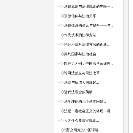
-
◇法律原则与法律规则的界限—...
-
◇宗教信仰与法治关系...
-
◇法律体系的多元与整合——与...
-
◇作为技术的法律方法...
-
◇论经济法对法律方法的创新...
-
◇契约国家与法治社会...
-
◇以苏力为例：中国法学家该思...
-
◇论司法独立与司法改革...
-
◇法治与所谓大国崛起...
-
◇近代法理念的萌动...
-
◇法学理论的几个基本问题...
-
◇法是一定社会正义的体现（讲...
-
◇人为什么要遵守规则...
-
◇“灋”义研究的中国语境——...