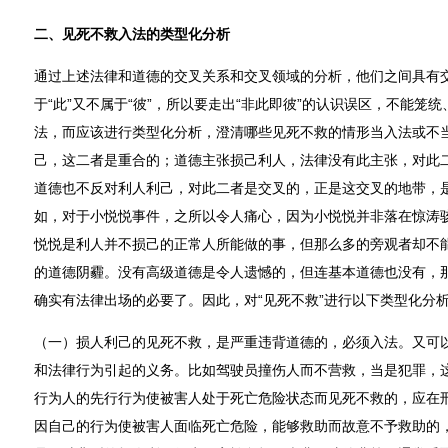
二、见死不救入法的类型化分析
通过上述法律和道德的交叉关系和交叉领域的分析，他们之间具有
于“此”又不属于“彼”，所以要走出“非此即彼”的认识误区，不能笼统
法，而应该进行类型化分析，澄清哪些见死不救的情形当入法或不
己，这二者是重合的；道德主张损己利人，法律没有此主张，对此
道德也不反对利人利己，对此二者是交叉的，正是这交叉的地带，
如，对于小悦悦事件，之所以令人痛心，因为小悦悦并非落在惊涛
悦悦是利人并不损己的正常人所能做的事，但那么多的旁观者却不
的道德阴霾。没有高级道德是令人遗憾的，但连基本道德也没有，
确实有法律出场的必要了。因此，对“见死不救”进行以下类型化分
（一）损人利己的见死不救，是严重违背道德的，必须入法。又可
和法律行为引起的义务。比如驾驶员撞伤人而不营救，当是犯罪，这
行为人的先行行为使被害人处于死亡危险状态而见死不救的，应在
因自己的行为使被害人面临死亡危险，能够救助而故意不予救助的，