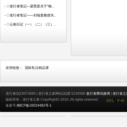
-
◇老行者笔记—梁慧星关于“物...
-
◇老行者笔记――刘瑞复教授关...
-
◇云南日记（一）（二）（三）...
友情链接：
国际私法精品课
老行者QQ:6073695 | 老行者之家网站QQ群:5239580
老行者腾讯微博
|
老行者之
版权所有：老行者之家 CopyRight© 2018 ,All rights reserved.
备案号:
闽ICP备16024482号-1