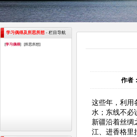
学习偶得及所思所想
- 栏目导航
[
学习偶得
] [
所思所想
]
作者：
这些年，利用
水；东线不必
新疆沿着丝绸
江、进香格里