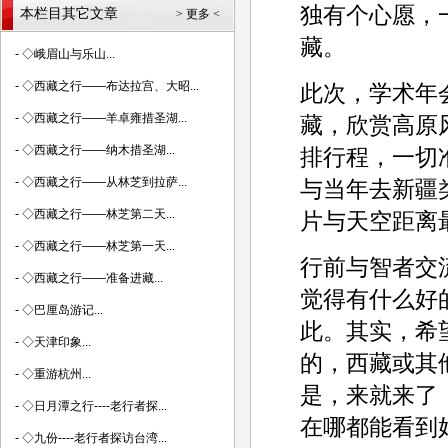
独有个心愿，
本栏目其它文章
> 更多 <
藏。
-
◇峨眉山与乐山...
-
◇西藏之行——布达拉宫、大昭...
此次，学术年
-
◇西藏之行——羊卓雍措圣湖...
藏，欣赏高原
-
◇西藏之行——纳木措圣湖...
排行程，一切
-
◇西藏之行——从林芝到拉萨...
与当年去新疆
-
◇西藏之行——林芝第二天...
片与天空距离
-
◇西藏之行——林芝第一天...
行前与智者交
-
◇西藏之行——准备进藏...
觉得有什么好
-
◇巴厘岛游记...
此。其实，希
-
◇天津印象...
的，西藏或其
-
◇重游杭州...
是，来就来了
-
◇日月潭之行----老行者探...
在哪都能看到
-
◇九份----老行者探访台湾...