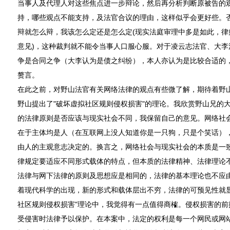
当事人及代理人对这些焦点进一步辩论，然后再分析判断原被告的
持，哪些观点不能支持，及法官合议的理由，这样似乎会更好些。
辩就怎么辩，我该怎么定还是怎么定(现实法庭审理中多是如此，律
意见)，这种裁判就不能令当事人口服心服。对于凌云志法官、大李
争是合同之争（大李认为是债之纠纷），本人亦认为是比较合适的
赘言。
在此之前，对野山法官有关网络法律的观点有些微了解，期待着野
野山提出了"破坏虚拟社区规则侵权损害"的理论。我欣赏野山兄的
的法律原则是否应该与现实社会不同，我保留自己的意见。网络社
在于主体均是人（在互联网上没人知道你是一只狗，只是个笑话）
由人的主观意志决定的。换言之，网络社会与现实社会的本质是一
律规定要适应不同形式载体的特点，但本质的法律精神、法律理论
法律与网下法律的原则及思想应是相同的，法律的基本理论也不应
着现代科学的出现，新的形式和载体层出不穷，法律的可预见性就显
社区规则侵权损害"理论中，我觉得有一点值得商榷。侵权损害的前
受侵害时法律予以保护。在本案中，法定的权利是每一个网民或网