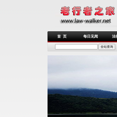
首 页
每日见闻
法