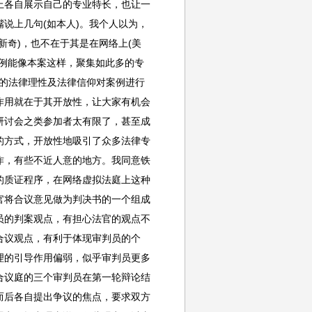
上各自展示自己的专业特长，也让一
说上几句(如本人)。我个人以为，
新奇)，也不在于其是在网络上(美
例能像本案这样，聚集如此多的专
自的法律理性及法律信仰对案例进行
作用就在于其开放性，让大家有机会
研讨会之类参加者太有限了，甚至成
的方式，开放性地吸引了众多法律专
作，有些不近人意的地方。我同意铁
的质证程序，在网络虚拟法庭上这种
官将合议意见做为判决书的一个组成
员的判案观点，有担心法官的观点不
合议观点，有利于体现审判员的个
理的引导作用偏弱，似乎审判员更多
合议庭的三个审判员在第一轮辩论结
而后各自提出争议的焦点，要求双方