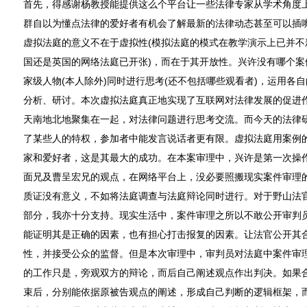
首先，得感谢杨教授能提供这么个平台让一些法律专家从学术角度
群自以为懂点法律的爱好者有机会了解最新的法律动态甚至可以插嘴
虚拟法庭的意义不在于虚拟性(模拟法庭的模式在教学演示上已并不
国还是英国的网络法庭已开张)，而在于其开放性。兴许没有哪个案
家级人物(本人除外)同时进行思考(还不包括哪些观看者)，运用各
分析、研讨。本次虚拟法庭真正地实现了互联网对法律发展的促进
天南地北地聚集在一起，对法律问题进行思考交流。而今天的法律
了某些人的特权，参加者中能发言说话者更有限。虚拟法庭用案例
家和爱好者，这是其最大的成功。在本案审理中，兴许是第一次操
面兄及曹呈宏兄的观点，在网络平台上，没必要照搬现实案件审理
质证没有意义，不如将法庭调查与法庭辩论同时进行。对于野山法
部分，我亦十分支持。现实生活中，案件审理之所以不敢公开审判
能证明其是正确的因素，也有担心打击报复的因素。让法官公开其
性，并接受公众的监督。但是本次审理中，审判员对法庭中案件审
的工作只是，旁观双方的辩论，而后自己阐述观点作出判决。如果
束后，分别能依据原被告观点的阐述，形成自己判断的逻辑框架，