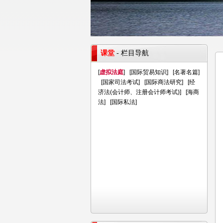
课堂
- 栏目导航
[
虚拟法庭
] [
国际贸易知识
] [
名著名篇
]
[
国家司法考试
] [
国际商法研究
] [
经
济法(会计师、注册会计师考试)
] [
海商
法
] [
国际私法
]