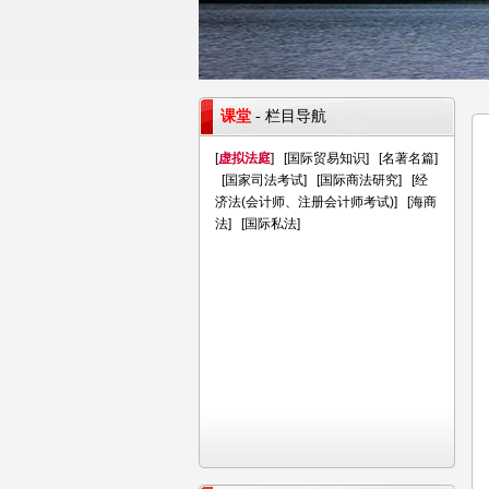
课堂
- 栏目导航
[
虚拟法庭
] [
国际贸易知识
] [
名著名篇
]
[
国家司法考试
] [
国际商法研究
] [
经
济法(会计师、注册会计师考试)
] [
海商
法
] [
国际私法
]