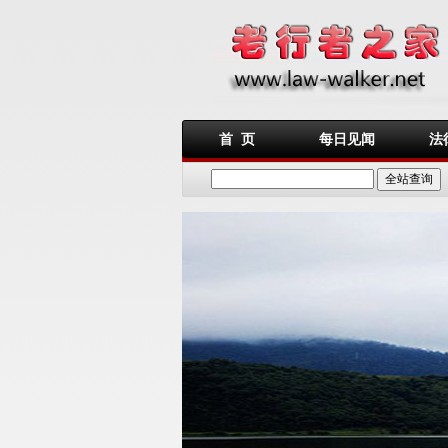
首 页
每日见闻
法