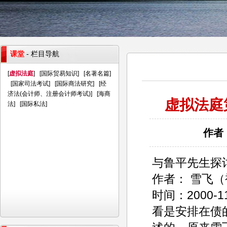
课堂
- 栏目导航
[
虚拟法庭
] [
国际贸易知识
] [
名著名篇
]
[
国家司法考试
] [
国际商法研究
] [
经
济法(会计师、注册会计师考试)
] [
海商
虚拟法庭
法
] [
国际私法
]
作者：
与鲁平先生探
作者： 雪飞
时间：2000-
看是安排在债