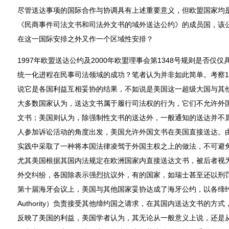
尽管送达事项的国际合作与协调具有上述重要意义，但欧盟国家均是
《民商事件司法文书和司法外文书的域外送达公约》的成员国，该
在这一国际安排之外又作一个区域性安排？
1997年欧盟送达公约及2000年欧盟理事会第1348号规则是否
统一化进程在民事司法领域的成功？笔者认为并非如此简单。考察1
说它是各国利益互相妥协的结果，不如说是美国这一超级大国与其
大多数国家认为，送达文书属于履行司法权的行为，它们不允许外
文书；美国则认为，除强制性文书的送达外，一般通知的送达并不
人参加诉讼活动的角度出发，美国允许外国文书在美国直接送达。
实践中采取了一种将本国法律凌驾于外国主权之上的做法，不可避
尤其美国根据其国内法规定在欧洲国家内直接送达文书，被后者视
外交纠纷，各国除表示强烈抗议外，有的国家，如瑞士甚至还以刑罚
第十届海牙会议上，美国与其他国家妥协达成了海牙公约，以各缔约国建
Authority）负责接受其他缔约国之请求，在其国内送达文书的
反映了美国的利益，美国学者认为，其无论从一般意义上说，还是