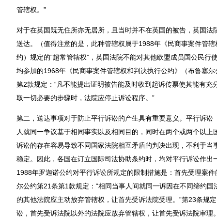
管辖权。”
对于在英国既无住所亦无居所，且当时并不在英国的被告，英国法
送达。（值得注意的是，此种管辖权属于1988年《民商事案件管
约）规定的“超常管辖权”，英国法院不能对其他欧盟成员国公民行
均参加的1968年《民商事案件管辖权和判决执行公约》（布鲁塞尔公
第2款规定：“凡不能提出证明被告能及时收到起诉传票使其能有充
取一切必要的步骤时，法院应停止诉讼程序。”
第二，送达事项对于防止平行诉讼的产生具有重要意义。平行诉讼（Paralle
人就同一争议基于相同事实以及相同目的，同时在两个或两个以上国
诉讼的存在容易导致不同国家法院相互矛盾的判决出现，不利于当
稳定。因此，各国在订立国际司法协助条约时，均对平行诉讼作出一
1988年罗迦诺公约对平行诉讼所规定的限制措施是：首先受理案
尔公约第21条第1款规定：“相同当事人间就同一诉因在不同缔约
的其他法院应主动放弃管辖权，让首先受诉法院受理。”第23条规
讼，首先受诉法院以外的法院应放弃管辖权，让首先受诉法院审理。