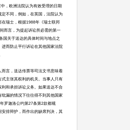
ri Ⅱ案中，欧洲法院认为有效受理的日期
规定不同，例如，在英国，法院认为
在瑞士，根据1988年《瑞士联邦
时间而言，为提起诉讼所必需的第一
各国关于送达的具体时间与地点之
，进而防止平行诉讼在其他国家法院
。
人而言，送达传票等司法文书意味着
方式主张其权利的机关。当事人只有
权利和承担诉讼义务。如果送达不合
有纰漏的情况下往往得不到其他国家
8年罗迦洛公约第27条第2款都规
间安排辩护，而作出的缺席判决，其