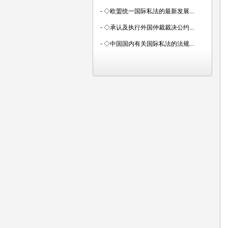
-
◇欧盟统一国际私法的最新发展...
-
◇承认及执行外国仲裁裁决公约...
-
◇中国国内有关国际私法的法规...