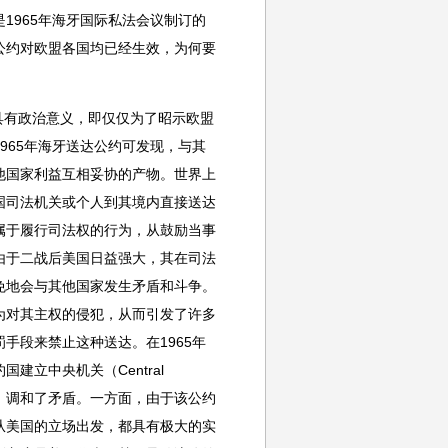
1965年海牙国际私法会议制订的
公约对欧盟各国均已经生效，为何要
仅仅具有政治意义，即仅仅为了昭示欧盟
965年海牙送达公约可发现，与其
他国家利益互相妥协的产物。世界上
国司法机关或个人到其境内直接送达
属于履行司法权的行为，从鼓励当事
由于二战后美国日益强大，其在司法
免地会与其他国家发生矛盾和斗争。
为对其主权的侵犯，从而引发了许多
手段来禁止这种送达。在1965年
立中央机关（Central
方式，调和了矛盾。一方面，由于该公约
从美国的立场出发，都具有极大的实