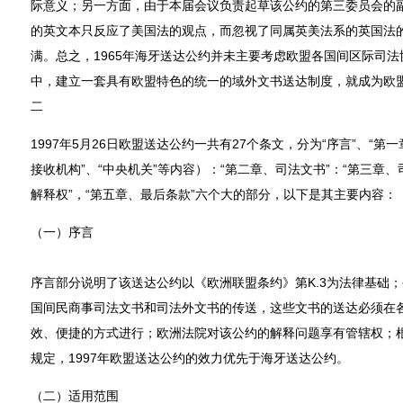
际意义；另一方面，由于本届会议负责起草该公约的第三委员会的
的英文本只反应了美国法的观点，而忽视了同属英美法系的英国法
满。总之，1965年海牙送达公约并未主要考虑欧盟各国间区际司
中，建立一套具有欧盟特色的统一的域外文书送达制度，就成为欧
二
1997年5月26日欧盟送达公约一共有27个条文，分为“序言”、“第一
接收机构”、“中央机关”等内容）：“第二章、司法文书”：“第三章
解释权”，“第五章、最后条款”六个大的部分，以下是其主要内容：
（一）序言
序言部分说明了该送达公约以《欧洲联盟条约》第K.3为法律基础
国间民商事司法文书和司法外文书的传送，这些文书的送达必须在
效、便捷的方式进行；欧洲法院对该公约的解释问题享有管辖权；根据
规定，1997年欧盟送达公约的效力优先于海牙送达公约。
（二）适用范围