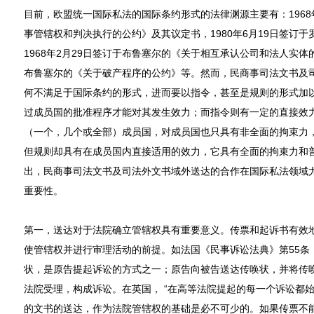
目前，欧盟统一国际私法的国际条约形式的法律渊源主要有：1968
事管辖权和判决执行的公约》及其议定书，1980年6月19日签订
1968年2月29日签订于布鲁塞尔的《关于相互承认公司和法人实体的
布鲁塞尔的《关于破产程序的公约》等。然而，民商事司法文书及
何不满足于国际条约的形式，进而要以指令，甚至是规则的形式加
过成员国的批准程序才能对其发生效力；而指令则有一定的直接效
（一个，几个或全部）成员国，对成员国也只具有非全面的拘束力
但规则却具有在成员国内直接适用的效力，它具有全面的拘束力和
出，民商事司法文书及司法外文书域外送达的合作在国际私法领域
重要性。
第一，送达对于法院确立管辖权具有重要意义。传票和起诉书有效
使管辖权并进行审理活动的前提。如法国《民事诉讼法典》第55条
状，是原告提起诉讼的方式之一；原告向被告送达传唤状，并将传
法院受理，构成诉讼。在英国， “在高等法院提起的每一个诉讼都
的文书的送达，作为法院管辖权的基础是必不可少的。如果传票不