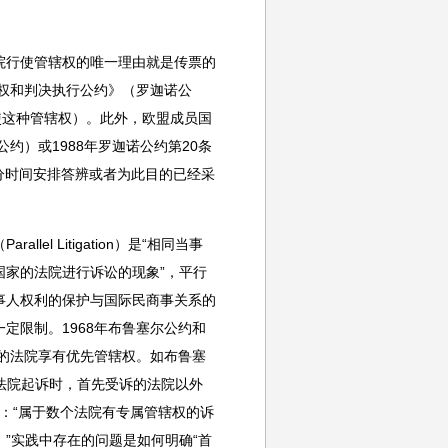
院行使管辖权的唯一理由就是传票的
辖权和判决执行公约》（罗迦诺公
使这种管辖权）。此外，欧盟成员国
约）或1988年罗迦诺公约第20条
分时间安排答辨或者为此目的已经采
l Litigation）是“相同当事
家的法院进行诉讼的现象”，平行
事人权利的保护与国际民商事关系的
定限制。1968年布鲁塞尔公约和
件的法院享有优先管辖权。如布鲁塞
国法院起诉时，首先受诉的法院以外
定：“属于数个法院有专属管辖权的诉
”实践中存在的问题是如何明确“首