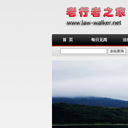
首 页
每日见闻
法