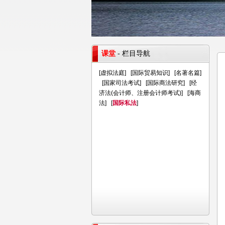
课堂
- 栏目导航
[
虚拟法庭
] [
国际贸易知识
] [
名著名篇
]
[
国家司法考试
] [
国际商法研究
] [
经
济法(会计师、注册会计师考试)
] [
海商
法
] [
国际私法
]