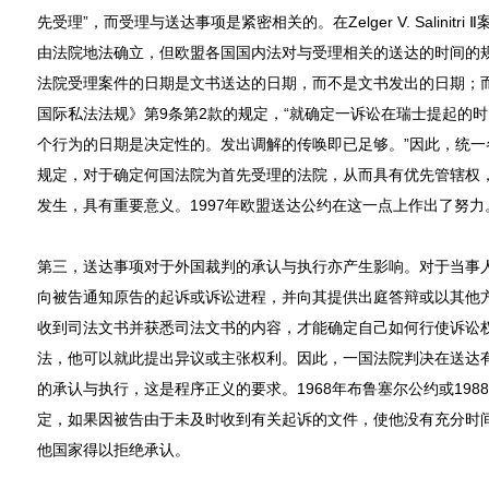
先受理”，而受理与送达事项是紧密相关的。在Zelger V. Salinit
由法院地法确立，但欧盟各国国内法对与受理相关的送达的时间的
法院受理案件的日期是文书送达的日期，而不是文书发出的日期；而
国际私法法规》第9条第2款的规定，“就确定一诉讼在瑞士提起的
个行为的日期是决定性的。发出调解的传唤即已足够。”因此，统一
规定，对于确定何国法院为首先受理的法院，从而具有优先管辖权
发生，具有重要意义。1997年欧盟送达公约在这一点上作出了努力
第三，送达事项对于外国裁判的承认与执行亦产生影响。对于当事
向被告通知原告的起诉或诉讼进程，并向其提供出庭答辩或以其他
收到司法文书并获悉司法文书的内容，才能确定自己如何行使诉讼
法，他可以就此提出异议或主张权利。因此，一国法院判决在送达
的承认与执行，这是程序正义的要求。1968年布鲁塞尔公约或198
定，如果因被告由于未及时收到有关起诉的文件，使他没有充分时
他国家得以拒绝承认。