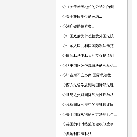
-
◇《关于难民地位的公约》的概...
-
◇关于难民地位的公约...
-
◇湖广铁路债券案...
-
◇中国政府为什么接受外国法院...
-
◇中华人民共和国国际私法示范...
-
◇国际私法中私人利益保护原则...
-
◇论中国区际仲裁裁决的相互执...
-
◇毕业后不会办案 国际私法教...
-
◇西方法哲学思潮与国际私法理...
-
◇世纪之交对国际私法性质与功...
-
◇浅析国际私法中的法律规避问...
-
◇关于国际私法研究方法的几个...
-
◇英国的临时措施管辖权制度初...
-
◇奥地利国际私法...