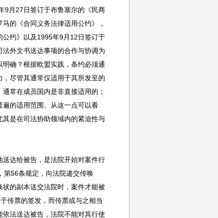
年9月27日签订于布鲁塞尔的《民商
于罗马的《合同义务法律适用公约》，
公约》以及1995年9月12日签订于
司法外文书送达事项的合作与协调为
以明确？根据欧盟实践，条约必须通
力，尽管其通常仅适用于其所发至的
，通常在成员国内是非直接适用的；
普遍的适用范围。从这一点可以看
尤其是在司法协助领域内的紧迫性与
地送达给被告，是法院开始对案件行
，第56条规定，向法院递交传唤
唤状的副本送交法院时，案件才能被
始于传票的签发，而传票或与之相当
能依法送达被告，法院不能对其行使