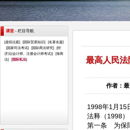
课堂
- 栏目导航
[
虚拟法庭
] [
国际贸易知识
] [
名著名篇
]
[
国家司法考试
] [
国际商法研究
] [
经
济法(会计师、注册会计师考试)
] [
海商
最高人民法
法
] [
国际私法
]
作者：最高
1998年1月
法释（1998）
第一条 为保