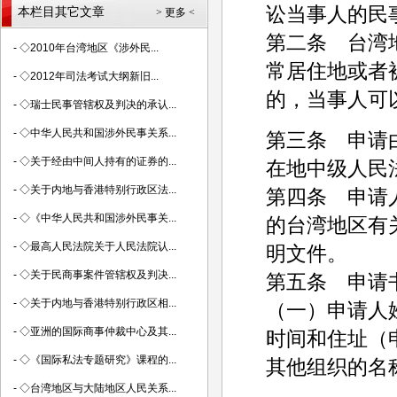
讼当事人的民
本栏目其它文章
> 更多 <
第二条 台湾
-
◇2010年台湾地区《涉外民...
常居住地或者
-
◇2012年司法考试大纲新旧...
的，当事人可
-
◇瑞士民事管辖权及判决的承认...
-
◇中华人民共和国涉外民事关系...
第三条 申请
-
◇关于经由中间人持有的证券的...
在地中级人民
-
◇关于内地与香港特别行政区法...
第四条 申请
-
◇《中华人民共和国涉外民事关...
的台湾地区有
-
◇最高人民法院关于人民法院认...
明文件。
-
◇关于民商事案件管辖权及判决...
第五条 申请
-
◇关于内地与香港特别行政区相...
（一）申请人
-
◇亚洲的国际商事仲裁中心及其...
时间和住址（
-
◇《国际私法专题研究》课程的...
其他组织的名
-
◇台湾地区与大陆地区人民关系...