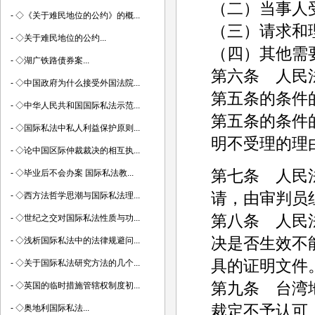
（二）当事人
-
◇《关于难民地位的公约》的概...
（三）请求和
-
◇关于难民地位的公约...
（四）其他需
-
◇湖广铁路债券案...
第六条 人民
-
◇中国政府为什么接受外国法院...
第五条的条件
-
◇中华人民共和国国际私法示范...
第五条的条件
-
◇国际私法中私人利益保护原则...
明不受理的理
-
◇论中国区际仲裁裁决的相互执...
第七条 人民
-
◇毕业后不会办案 国际私法教...
请，由审判员
-
◇西方法哲学思潮与国际私法理...
第八条 人民
-
◇世纪之交对国际私法性质与功...
决是否生效不
-
◇浅析国际私法中的法律规避问...
具的证明文件
-
◇关于国际私法研究方法的几个...
第九条 台湾
-
◇英国的临时措施管辖权制度初...
裁定不予认可
-
◇奥地利国际私法...