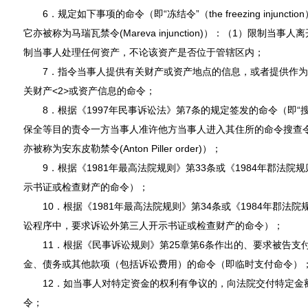
6．规定如下事项的命令（即“冻结令”（the freezing injunc
它亦被称为马瑞瓦禁令(Mareva injunction)）：（1）限制
制当事人处理任何资产，不论该资产是否位于管辖区内；
7．指令当事人提供有关财产或资产地点的信息，或者提供作为
关财产<2>或资产信息的命令；
8．根据《1997年民事诉讼法》第7条的规定签发的命令（即“搜查令”（
保全等目的责令一方当事人准许他方当事人进入其住所的命令搜查
亦被称为安东皮勒禁令(Anton Piller order)）；
9．根据《1981年最高法院规则》第33条或《1984年郡法院
示书证或检查财产的命令）；
10．根据《1981年最高法院规则》第34条或《1984年郡法院
讼程序中，要求诉讼外第三人开示书证或检查财产的命令）；
11．根据《民事诉讼规则》第25章第6条作出的、要求被告支
金、债务或其他款项（包括诉讼费用）的命令（即临时支付命令
12．如当事人对特定资金的权利有争议的，向法院交付特定金
令；