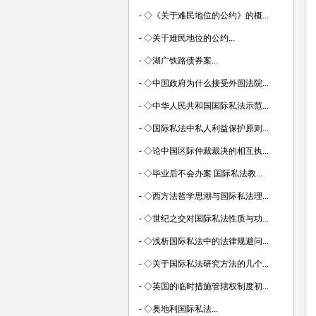
-
◇《关于难民地位的公约》的概...
-
◇关于难民地位的公约...
-
◇湖广铁路债券案...
-
◇中国政府为什么接受外国法院...
-
◇中华人民共和国国际私法示范...
-
◇国际私法中私人利益保护原则...
-
◇论中国区际仲裁裁决的相互执...
-
◇毕业后不会办案 国际私法教...
-
◇西方法哲学思潮与国际私法理...
-
◇世纪之交对国际私法性质与功...
-
◇浅析国际私法中的法律规避问...
-
◇关于国际私法研究方法的几个...
-
◇英国的临时措施管辖权制度初...
-
◇奥地利国际私法...