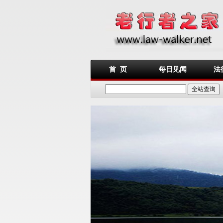
首 页
每日见闻
法