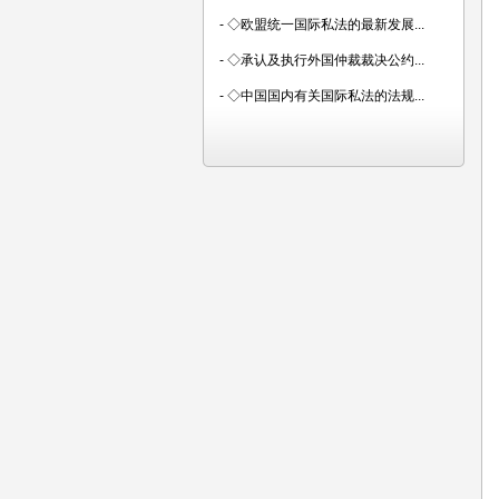
-
◇欧盟统一国际私法的最新发展...
-
◇承认及执行外国仲裁裁决公约...
-
◇中国国内有关国际私法的法规...