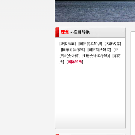
课堂
- 栏目导航
[
虚拟法庭
] [
国际贸易知识
] [
名著名篇
]
[
国家司法考试
] [
国际商法研究
] [
经
济法(会计师、注册会计师考试)
] [
海商
法
] [
国际私法
]