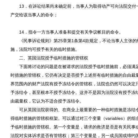
13．在诉讼结果尚未确定前，当事人为取得动产可向法院交付
产交给该当事人的命令；
14．指令一方当事人准备和提交有关争议帐目的命令。
《民事诉讼规则》第25章第1条第4款规定，不论当事人主张的
施，法院均可授予有关的临时措施。
二、英国法院授予临时措施的管辖权
下面将讨论的问题是在被请求的法院授予临时措施前，必须满足
时措施的管辖权，它仍有决定是否授予上述所有临时措施的自由裁
界范围内的财产法院有授予冻结令的管辖权，法院也仍然可以决定
予冻结令，甚至根本不授予冻结令。这并不是因为法院没有授予冻
由裁量权，它认为不适合授予冻结令。
可从英国法院获得的、在商业上最重要的一种临时措施是冻结令
得临时措施的管辖权框架。可以通过对三个变量（variables）
予临时措施的管辖权。第一个变量是，请求的救济是否是有关民事
法院对实体诉求是否有管辖权；第三个变量是，另一成员国或缔约