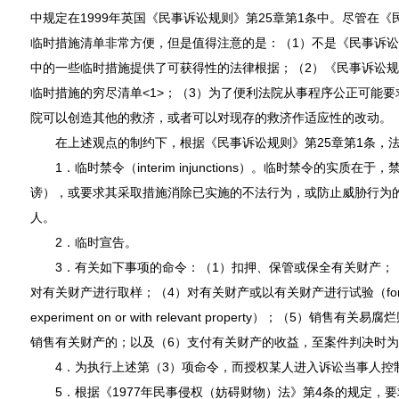
中规定在1999年英国《民事诉讼规则》第25章第1条中。尽管在《
临时措施清单非常方便，但是值得注意的是：（1）不是《民事诉讼
中的一些临时措施提供了可获得性的法律根据；（2）《民事诉讼规
临时措施的穷尽清单<1>；（3）为了便利法院从事程序公正可能
院可以创造其他的救济，或者可以对现存的救济作适应性的改动
在上述观点的制约下，根据《民事诉讼规则》第25章第1条，
1．临时禁令（interim injunctions）。临时禁令的实质
谤），或要求其采取措施消除已实施的不法行为，或防止威胁行为
人。
2．临时宣告。
3．有关如下事项的命令：（1）扣押、保管或保全有关财产；（
对有关财产进行取样；（4）对有关财产或以有关财产进行试验（for the car
experiment on or with relevant property）；（5）
销售有关财产的；以及（6）支付有关财产的收益，至案件判决时
4．为执行上述第（3）项命令，而授权某人进入诉讼当事人控
5．根据《1977年民事侵权（妨碍财物）法》第4条的规定，