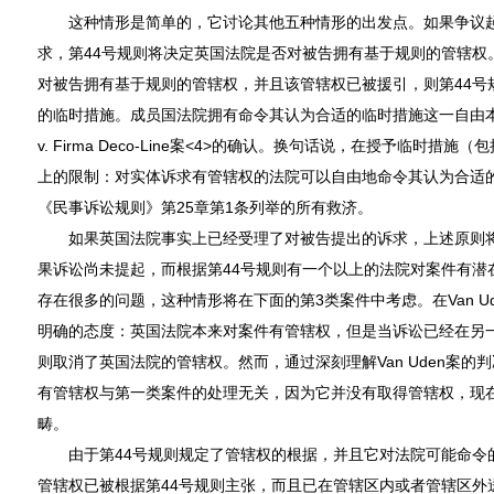
这种情形是简单的，它讨论其他五种情形的出发点。如果争议起
求，第44号规则将决定英国法院是否对被告拥有基于规则的管辖权
对被告拥有基于规则的管辖权，并且该管辖权已被援引，则第44号
的临时措施。成员国法院拥有命令其认为合适的临时措施这一自由本身已得到Va
v. Firma Deco-Line案<4>的确认。换句话说，在授予临时
上的限制：对实体诉求有管辖权的法院可以自由地命令其认为合适
《民事诉讼规则》第25章第1条列举的所有救济。
如果英国法院事实上已经受理了对被告提出的诉求，上述原则将
果诉讼尚未提起，而根据第44号规则有一个以上的法院对案件有潜
存在很多的问题，这种情形将在下面的第3类案件中考虑。在Van U
明确的态度：英国法院本来对案件有管辖权，但是当诉讼已经在另一
则取消了英国法院的管辖权。然而，通过深刻理解Van Uden案
有管辖权与第一类案件的处理无关，因为它并没有取得管辖权，现
畴。
由于第44号规则规定了管辖权的根据，并且它对法院可能命令
管辖权已被根据第44号规则主张，而且已在管辖区内或者管辖区外