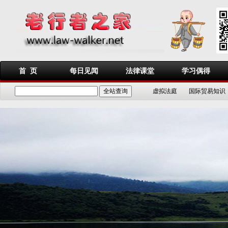
首 页
每日见闻
法律课堂
学习偶得
虚拟法庭
国际贸易知识