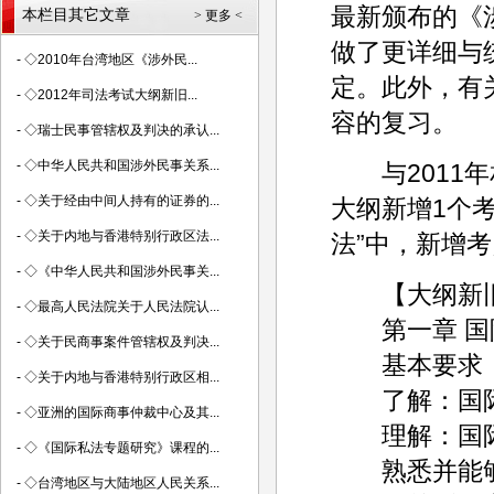
最新颁布的《
本栏目其它文章
> 更多 <
做了更详细与
-
◇2010年台湾地区《涉外民...
定。此外，有
-
◇2012年司法考试大纲新旧...
容的复习。
-
◇瑞士民事管辖权及判决的承认...
-
◇中华人民共和国涉外民事关系...
与2011年
-
◇关于经由中间人持有的证券的...
大纲新增1个
-
◇关于内地与香港特别行政区法...
法”中，新增考
-
◇《中华人民共和国涉外民事关...
【大纲新旧
-
◇最高人民法院关于人民法院认...
第一章 国
-
◇关于民商事案件管辖权及判决...
基本要求
-
◇关于内地与香港特别行政区相...
了解：国际
-
◇亚洲的国际商事仲裁中心及其...
理解：国际
-
◇《国际私法专题研究》课程的...
熟悉并能够
-
◇台湾地区与大陆地区人民关系...