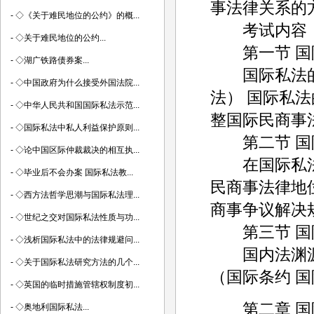
事法律关系的
-
◇《关于难民地位的公约》的概...
考试内容
-
◇关于难民地位的公约...
第一节 国
-
◇湖广铁路债券案...
国际私法的名
-
◇中国政府为什么接受外国法院...
法） 国际私
-
◇中华人民共和国国际私法示范...
整国际民商事
-
◇国际私法中私人利益保护原则...
第二节 国
-
◇论中国区际仲裁裁决的相互执...
在国际私法范
-
◇毕业后不会办案 国际私法教...
民商事法律地
-
◇西方法哲学思潮与国际私法理...
商事争议解决
-
◇世纪之交对国际私法性质与功...
第三节 国
-
◇浅析国际私法中的法律规避问...
国内法渊源（
-
◇关于国际私法研究方法的几个...
（国际条约 
-
◇英国的临时措施管辖权制度初...
第二章 国
-
◇奥地利国际私法...