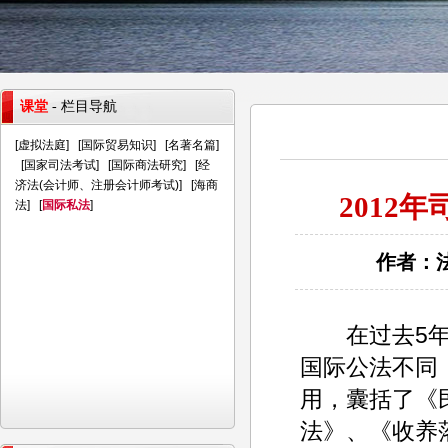
课堂
- 栏目导航
[
虚拟法庭
] [
国际贸易知识
] [
名著名篇
]
[
国家司法考试
] [
国际商法研究
] [
经
济法(会计师、注册会计师考试)
] [
海商
2012
法
] [
国际私法
]
作者：法
在过去5年司
国际公法不同
用，囊括了《
法》、《收养