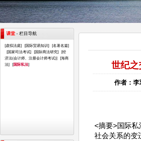
课堂
- 栏目导航
[
虚拟法庭
] [
国际贸易知识
] [
名著名篇
]
[
国家司法考试
] [
国际商法研究
] [
经
济法(会计师、注册会计师考试)
] [
海商
世纪之
法
] [
国际私法
]
作者：李双
<摘要>国际
社会关系的变