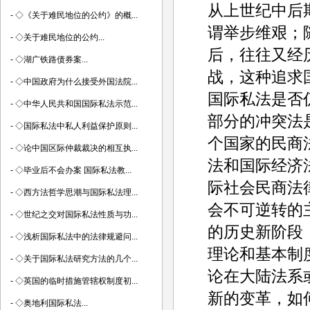
从上世纪中后
-
◇《关于难民地位的公约》的概...
谓举步维艰；
-
◇关于难民地位的公约...
后，往往又经
-
◇湖广铁路债券案...
战，这种追求
-
◇中国政府为什么接受外国法院...
国际私法是否
-
◇中华人民共和国国际私法示范...
部分的冲突法
-
◇国际私法中私人利益保护原则...
个国家的民商
-
◇论中国区际仲裁裁决的相互执...
法和国际经济
-
◇毕业后不会办案 国际私法教...
际社会民商法
-
◇西方法哲学思潮与国际私法理...
会不可逆转的
-
◇世纪之交对国际私法性质与功...
的历史新阶段
-
◇浅析国际私法中的法律规避问...
理论和基本制
-
◇关于国际私法研究方法的几个...
论在大陆法系
-
◇英国的临时措施管辖权制度初...
新的变革，如
-
◇奥地利国际私法...