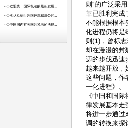
则”的广泛采
-
◇欧盟统一国际私法的最新发展...
革已胜利完成
-
◇承认及执行外国仲裁裁决公约...
不能根据根本
-
◇中国国内有关国际私法的法规...
化进程仍将是
则(1)，曾
却在漫漫的封
迈的步伐迅速
越来越开放，
这些问题，作
一化进程》、
《中国和国际
律发展基本走
将进一步通过
调的转换来探