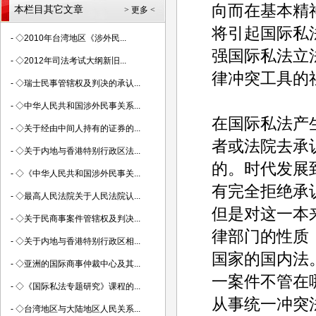
向而在基本精
本栏目其它文章
> 更多 <
将引起国际私
-
◇2010年台湾地区《涉外民...
强国际私法立
-
◇2012年司法考试大纲新旧...
律冲突工具的
-
◇瑞士民事管辖权及判决的承认...
-
◇中华人民共和国涉外民事关系...
在国际私法产
-
◇关于经由中间人持有的证券的...
者或法院去承
-
◇关于内地与香港特别行政区法...
的。时代发展
-
◇《中华人民共和国涉外民事关...
有完全拒绝承
-
◇最高人民法院关于人民法院认...
但是对这一本
-
◇关于民商事案件管辖权及判决...
律部门的性质
-
◇关于内地与香港特别行政区相...
国家的国内法
-
◇亚洲的国际商事仲裁中心及其...
一案件不管在
-
◇《国际私法专题研究》课程的...
从事统一冲突
-
◇台湾地区与大陆地区人民关系...