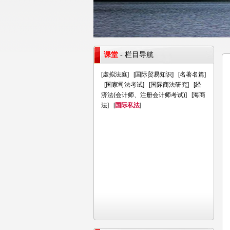
课堂
- 栏目导航
[
虚拟法庭
] [
国际贸易知识
] [
名著名篇
]
[
国家司法考试
] [
国际商法研究
] [
经
济法(会计师、注册会计师考试)
] [
海商
法
] [
国际私法
]