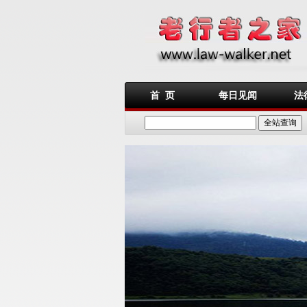
首 页
每日见闻
法