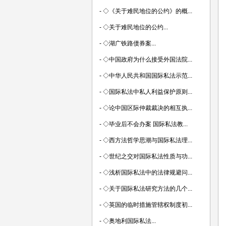
-
◇《关于难民地位的公约》的概...
-
◇关于难民地位的公约...
-
◇湖广铁路债券案...
-
◇中国政府为什么接受外国法院...
-
◇中华人民共和国国际私法示范...
-
◇国际私法中私人利益保护原则...
-
◇论中国区际仲裁裁决的相互执...
-
◇毕业后不会办案 国际私法教...
-
◇西方法哲学思潮与国际私法理...
-
◇世纪之交对国际私法性质与功...
-
◇浅析国际私法中的法律规避问...
-
◇关于国际私法研究方法的几个...
-
◇英国的临时措施管辖权制度初...
-
◇奥地利国际私法...