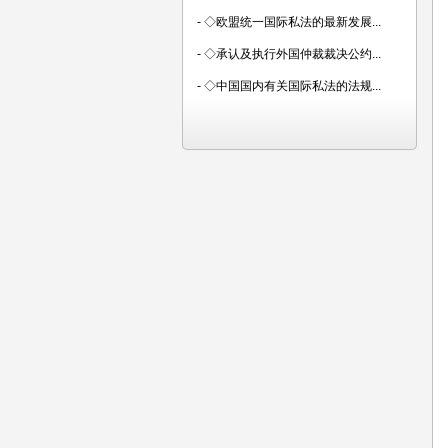
-
◇欧盟统一国际私法的最新发展...
-
◇承认及执行外国仲裁裁决公约...
-
◇中国国内有关国际私法的法规...