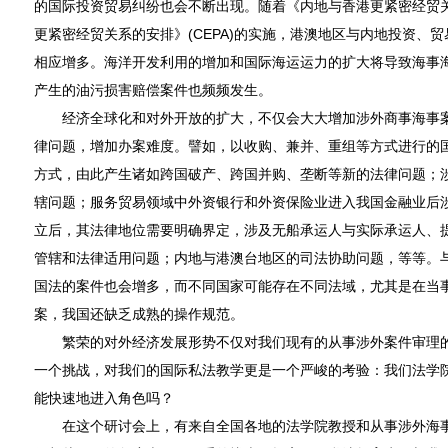
的国际投资贸易纠纷也会不断出现。随着《内地与香港更紧密经贸
更紧密经贸关系的安排》(CEPA)的实施，港澳地区与内地投资、
相应增多。海洋开发利用的增加和国际海运运力的扩大将导致海事
产生的油污损害赔偿案件也频频发生。
经济全球化和对外开放的扩大，不仅会大大增加涉外商事海事案
律问题，增加办案难度。譬如，以收购、兼并、重组等方式进行的
方式，由此产生诸如跨国破产、跨国并购、垄断等新的法律问题；
辖问题；服务贸易领域中外资银行和外资保险业进入我国金融业后
立后，其法律地位需要明确界定，涉及无船承运人与实际承运人、
管辖和法律适用问题；内地与港澳台地区的司法协助问题，等等。
国法的案件也会增多，而不同国家可能存在不同法域，尤其是在当
案，我国还缺乏成熟的操作规范。
繁荣的对外经济发展形势不仅对我们现有的从事涉外案件审理的
一个挑战，对我们的国际私法教学更是一个严峻的考验：我们法学
能快速地进入角色吗？
在这个研讨会上，有来自全国各地的法学院教授和从事涉外海事