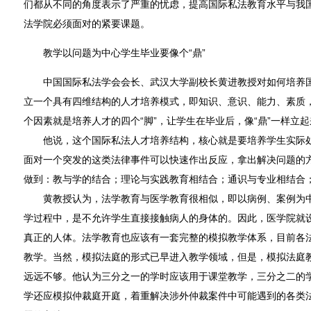
们都从不同的角度表示了严重的忧虑，提高国际私法教育水平与我
法学院必须面对的紧要课题。
教学以问题为中心学生毕业要像个“鼎”
中国国际私法学会会长、武汉大学副校长黄进教授对如何培养国
立一个具有四维结构的人才培养模式，即知识、意识、能力、素质，无
个因素就是培养人才的四个“脚”，让学生在毕业后，像“鼎”一样立
他说，这个国际私法人才培养结构，核心就是要培养学生实际处
面对一个突发的这类法律事件可以快速作出反应，拿出解决问题的
做到：教与学的结合；理论与实践教育相结合；通识与专业相结合
黄教授认为，法学教育与医学教育很相似，即以病例、案例为中
学过程中，是不允许学生直接接触病人的身体的。因此，医学院就
真正的人体。法学教育也应该有一套完整的模拟教学体系，目前各
教学。当然，模拟法庭的形式已早进入教学领域，但是，模拟法庭
远远不够。他认为三分之一的学时应该用于课堂教学，三分之二的
学还应模拟仲裁庭开庭，着重解决涉外仲裁案件中可能遇到的各类