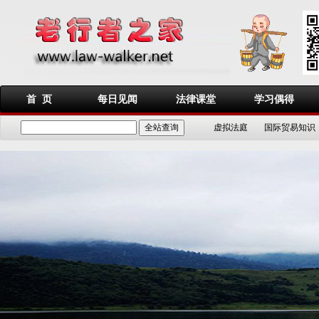
首 页
每日见闻
法律课堂
学习偶得
虚拟法庭
国际贸易知识