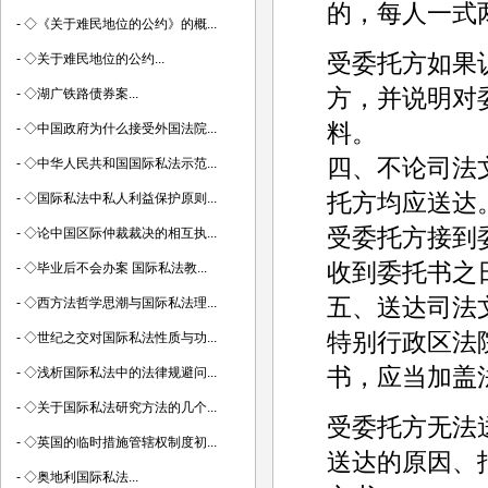
的，每人一式
-
◇《关于难民地位的公约》的概...
受委托方如果
-
◇关于难民地位的公约...
方，并说明对
-
◇湖广铁路债券案...
料。
-
◇中国政府为什么接受外国法院...
四、不论司法
-
◇中华人民共和国国际私法示范...
托方均应送达
-
◇国际私法中私人利益保护原则...
受委托方接到
-
◇论中国区际仲裁裁决的相互执...
收到委托书之
-
◇毕业后不会办案 国际私法教...
五、送达司法
-
◇西方法哲学思潮与国际私法理...
特别行政区法
-
◇世纪之交对国际私法性质与功...
书，应当加盖
-
◇浅析国际私法中的法律规避问...
-
◇关于国际私法研究方法的几个...
受委托方无法
-
◇英国的临时措施管辖权制度初...
送达的原因、
-
◇奥地利国际私法...