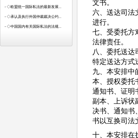
文书。
-
◇欧盟统一国际私法的最新发展...
六、送达司法
-
◇承认及执行外国仲裁裁决公约...
进行。
-
◇中国国内有关国际私法的法规...
七、受委托方
法律责任。
八、委托送达
特定送达方式
九、本安排中
本、授权委托
通知书、证明
副本、上诉状
决书、通知书
书以互换司法
十、本安排在