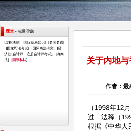
课堂
- 栏目导航
[
虚拟法庭
] [
国际贸易知识
] [
名著名篇
]
[
国家司法考试
] [
国际商法研究
] [
经
济法(会计师、注册会计师考试)
] [
海商
关于内地与
法
] [
国际私法
]
作者：最高
（1998年1
过 法释（19
根据《中华人