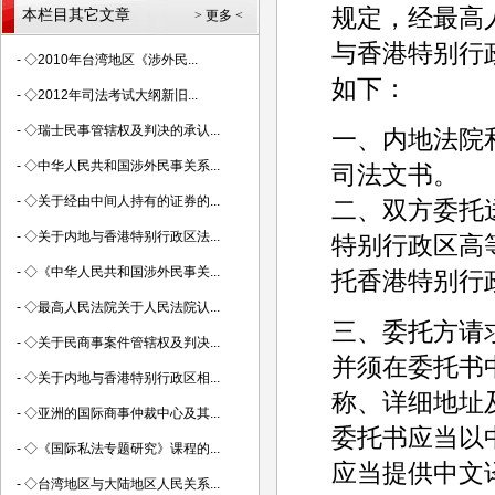
规定，经最高
本栏目其它文章
> 更多 <
与香港特别行
-
◇2010年台湾地区《涉外民...
如下：
-
◇2012年司法考试大纲新旧...
-
◇瑞士民事管辖权及判决的承认...
一、内地法院
-
◇中华人民共和国涉外民事关系...
司法文书。
-
◇关于经由中间人持有的证券的...
二、双方委托
-
◇关于内地与香港特别行政区法...
特别行政区高
-
◇《中华人民共和国涉外民事关...
托香港特别行
-
◇最高人民法院关于人民法院认...
三、委托方请
-
◇关于民商事案件管辖权及判决...
并须在委托书
-
◇关于内地与香港特别行政区相...
称、详细地址
-
◇亚洲的国际商事仲裁中心及其...
委托书应当以
-
◇《国际私法专题研究》课程的...
应当提供中文
-
◇台湾地区与大陆地区人民关系...