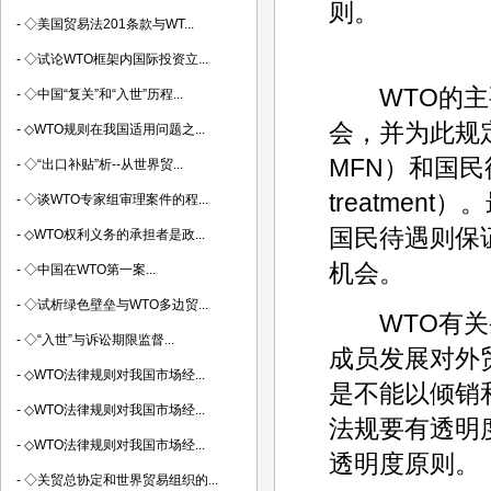
则。
-
◇美国贸易法201条款与WT...
-
◇试论WTO框架内国际投资立...
WTO的主要
-
◇中国“复关”和“入世”历程...
会，并为此规
-
◇WTO规则在我国适用问题之...
MFN）和国民待
-
◇“出口补贴”析--从世界贸...
treatme
-
◇谈WTO专家组审理案件的程...
国民待遇则保
-
◇WTO权利义务的承担者是政...
机会。
-
◇中国在WTO第一案...
-
◇试析绿色壁垒与WTO多边贸...
WTO有关条
-
◇“入世”与诉讼期限监督...
成员发展对外
-
◇WTO法律规则对我国市场经...
是不能以倾销
-
◇WTO法律规则对我国市场经...
法规要有透明
-
◇WTO法律规则对我国市场经...
透明度原则。
-
◇关贸总协定和世界贸易组织的...