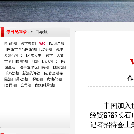
每日见闻录
- 栏目导航
[
行政法
] [
法学教育
] [
wto
] [
知识产权
]
[
网络世界与网络法
] [
比较法
] [
法理
及法与社会
] [
艺术人生
] [
哲学与人文
世界
] [
民商法
] [
刑法
] [
现实社会
] [
校
园生活
] [
没事逗你玩
] [
宪法
] [
国际法
]
[
诉讼法
] [
新法及评议
] [
证券金融保
作
险法
] [
劳动法
] [
环境法
] [
房地产法
]
[
合同法
] [
公司法
] [
婚姻继承法
]
中国加入世
经贸部部长石
记者招待会上