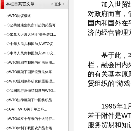
加入世贸组
本栏目其它文章
> 更多 <
对政府而言，
-
◇WTO协议概述...
国内和国外在
-
◇公共健康危机所引起的药品可...
济的经营管理
-
◇加拿大诉澳大利亚“鲑鱼进口...
-
◇中华人民共和国加入WTO议...
-
◇中华人民共和国加入WTO议...
基于此，本
-
◇WTO规则在我国的司法适用...
栏，融会国内
-
◇WTO框架下国际投资法体系...
的有关基本原
-
◇WTO规则例外研究的重要理...
贸组织的“游戏
-
◇我国现行反倾销制度与WTO...
-
◇WTO法律框架下中国纺织品...
1995年1
-
◇GATT/WTO关于单边环...
若干附件是W
-
◇WTO成立十年来的十大特征...
服务贸易和知
-
◇WTO体制下我国农产品市场...