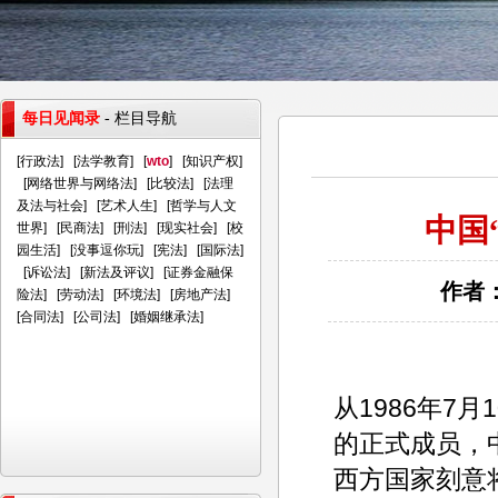
每日见闻录
- 栏目导航
[
行政法
] [
法学教育
] [
wto
] [
知识产权
]
[
网络世界与网络法
] [
比较法
] [
法理
及法与社会
] [
艺术人生
] [
哲学与人文
中国
世界
] [
民商法
] [
刑法
] [
现实社会
] [
校
园生活
] [
没事逗你玩
] [
宪法
] [
国际法
]
[
诉讼法
] [
新法及评议
] [
证券金融保
作者：
险法
] [
劳动法
] [
环境法
] [
房地产法
]
[
合同法
] [
公司法
] [
婚姻继承法
]
从1986年7月
的正式成员，
西方国家刻意