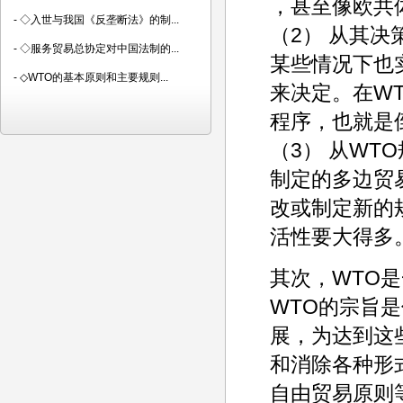
，甚至像欧共
-
◇入世与我国《反垄断法》的制...
（2） 从其
-
◇服务贸易总协定对中国法制的...
某些情况下也
-
◇WTO的基本原则和主要规则...
来决定。在W
程序，也就是
（3） 从W
制定的多边贸
改或制定新的
活性要大得多
其次，WTO
WTO的宗旨
展，为达到这
和消除各种形
自由贸易原则