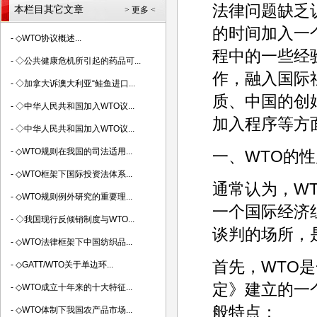
法律问题缺乏
本栏目其它文章
> 更多 <
的时间加入一
-
◇WTO协议概述...
程中的一些经
-
◇公共健康危机所引起的药品可...
作，融入国际
-
◇加拿大诉澳大利亚“鲑鱼进口...
质、中国的创始
-
◇中华人民共和国加入WTO议...
加入程序等方
-
◇中华人民共和国加入WTO议...
-
◇WTO规则在我国的司法适用...
一、WTO的性
-
◇WTO框架下国际投资法体系...
通常认为，W
-
◇WTO规则例外研究的重要理...
一个国际经济
-
◇我国现行反倾销制度与WTO...
谈判的场所，
-
◇WTO法律框架下中国纺织品...
首先，WTO
-
◇GATT/WTO关于单边环...
定》建立的一
-
◇WTO成立十年来的十大特征...
般特点：
-
◇WTO体制下我国农产品市场...