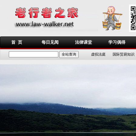
首 页
每日见闻
法律课堂
学习偶得
虚拟法庭
国际贸易知识