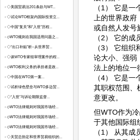
（1） 它是一
-
◇美国贸易法201条款与WT...
上的世界政府
-
◇试论WTO框架内国际投资立...
或自然人发号
-
◇中国“复关”和“入世”历程...
（2） 它的成
-
◇WTO规则在我国适用问题之...
（3） 它组
-
◇“出口补贴”析--从世界贸...
论大小、强弱
-
◇谈WTO专家组审理案件的程...
法上的地位一
-
◇WTO权利义务的承担者是政...
（4） 它是
-
◇中国在WTO第一案...
其职权范围、
-
◇试析绿色壁垒与WTO多边贸...
意更改。
-
◇“入世”与诉讼期限监督...
-
◇WTO法律规则对我国市场经...
但WTO作为
-
◇WTO法律规则对我国市场经...
于其他国际组
-
◇WTO法律规则对我国市场经...
（1） 从其
-
◇关贸总协定和世界贸易组织的...