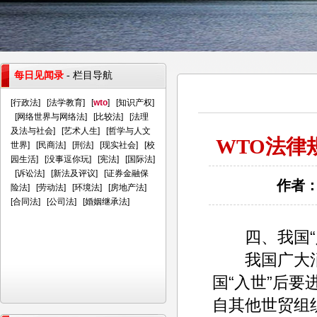
每日见闻录
- 栏目导航
[
行政法
] [
法学教育
] [
wto
] [
知识产权
]
[
网络世界与网络法
] [
比较法
] [
法理
及法与社会
] [
艺术人生
] [
哲学与人文
WTO法律
世界
] [
民商法
] [
刑法
] [
现实社会
] [
校
园生活
] [
没事逗你玩
] [
宪法
] [
国际法
]
[
诉讼法
] [
新法及评议
] [
证券金融保
作者：
险法
] [
劳动法
] [
环境法
] [
房地产法
]
[
合同法
] [
公司法
] [
婚姻继承法
]
四、我国“入
我国广大消费
国“入世”后
自其他世贸组