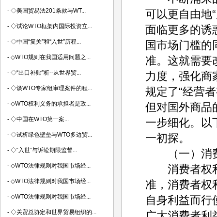
-
◇美国贸易法201条款与WT...
可以更自由地“
-
◇试论WTO框架内国际投资立...
面临更多的诱
-
◇中国“复关”和“入世”历程...
国市场门槛的
-
◇WTO规则在我国适用问题之...
准。这就需要
-
◇“出口补贴”析--从世界贸...
力度，强化商
-
◇谈WTO专家组审理案件的程...
规定了“经营者
-
◇WTO权利义务的承担者是政...
但对国外商品
-
◇中国在WTO第一案...
一步细化。以
-
◇试析绿色壁垒与WTO多边贸...
一初探。
-
◇“入世”与诉讼期限监督...
（一）消费
-
◇WTO法律规则对我国市场经...
消费者权利
-
◇WTO法律规则对我国市场经...
准，消费者权
-
◇WTO法律规则对我国市场经...
自身利益而行
-
◇关贸总协定和世界贸易组织的...
广大消费者利