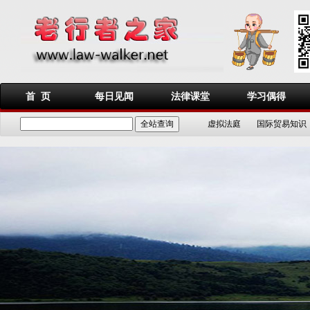
首 页
每日见闻
法律课堂
学习偶得
虚拟法庭
国际贸易知识