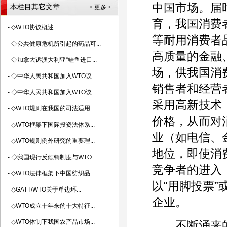
中国市场。届
本栏目其它文章
> 更多 <
育，我国消费
-
◇WTO协议概述...
等耐用消费者
-
◇公共健康危机所引起的药品可...
高质量的金融
-
◇加拿大诉澳大利亚“鲑鱼进口...
场，供我国消
-
◇中华人民共和国加入WTO议...
销售者和经营
-
◇中华人民共和国加入WTO议...
采用高新技术
-
◇WTO规则在我国的司法适用...
价格，从而对
-
◇WTO框架下国际投资法体系...
业（如电信、
-
◇WTO规则例外研究的重要理...
地位，即使消
-
◇我国现行反倾销制度与WTO...
竞争者的进入
-
◇WTO法律框架下中国纺织品...
以“用脚投票”
-
◇GATT/WTO关于单边环...
企业。
-
◇WTO成立十年来的十大特征...
-
◇WTO体制下我国农产品市场...
不断涌来的