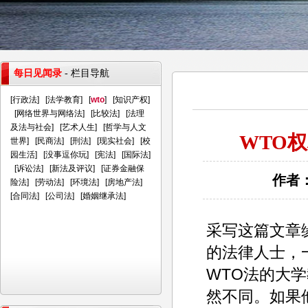
每日见闻录
- 栏目导航
[
行政法
] [
法学教育
] [
wto
] [
知识产权
]
[
网络世界与网络法
] [
比较法
] [
法理
及法与社会
] [
艺术人生
] [
哲学与人文
WTO
世界
] [
民商法
] [
刑法
] [
现实社会
] [
校
园生活
] [
没事逗你玩
] [
宪法
] [
国际法
]
[
诉讼法
] [
新法及评议
] [
证券金融保
作者：
险法
] [
劳动法
] [
环境法
] [
房地产法
]
[
合同法
] [
公司法
] [
婚姻继承法
]
采写这篇文章
的法律人士，
WTO法的大
然不同。如果