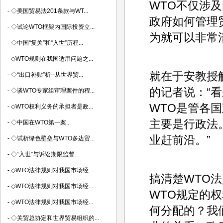
WTO不仅涉
-
◇美国贸易法201条款与WT...
政府如何管理
-
◇试论WTO框架内国际投资立...
为就可以非常
-
◇中国“复关”和“入世”历程...
-
◇WTO规则在我国适用问题之...
就在于安教授
-
◇“出口补贴”析--从世界贸...
的记者说：“
-
◇谈WTO专家组审理案件的程...
WTO是管各
-
◇WTO权利义务的承担者是政...
主要是行政法
-
◇中国在WTO第一案...
业赶前沿。”
-
◇试析绿色壁垒与WTO多边贸...
-
◇“入世”与诉讼期限监督...
-
◇WTO法律规则对我国市场经...
搞清楚WTO
-
◇WTO法律规则对我国市场经...
WTO规定的
-
◇WTO法律规则对我国市场经...
何分配的？我
-
◇关贸总协定和世界贸易组织的...