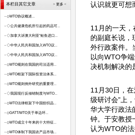
认识就更可想
本栏目其它文章
> 更多 <
-
◇WTO协议概述...
-
◇公共健康危机所引起的药品可...
11月的一天
-
◇加拿大诉澳大利亚“鲑鱼进口...
的副庭长说，
-
◇中华人民共和国加入WTO议...
外行政案件。
-
◇中华人民共和国加入WTO议...
以向WTO争端
-
◇WTO规则在我国的司法适用...
决机制解决的
-
◇WTO框架下国际投资法体系...
-
◇WTO规则例外研究的重要理...
11月30日，
-
◇我国现行反倾销制度与WTO...
级研讨会”上
-
◇WTO法律框架下中国纺织品...
华大学行政法
-
◇GATT/WTO关于单边环...
钟。于安教授
-
◇WTO成立十年来的十大特征...
认为WTO的
-
◇WTO体制下我国农产品市场...