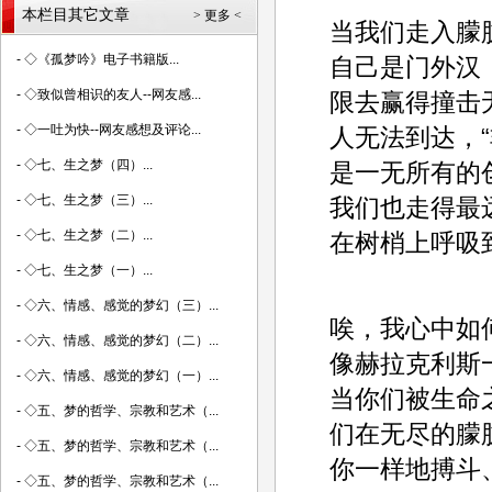
本栏目其它文章
> 更多 <
当我们走入朦
-
◇《孤梦吟》电子书籍版...
自己是门外汉
-
◇致似曾相识的友人--网友感...
限去赢得撞击
-
◇一吐为快--网友感想及评论...
人无法到达，
-
◇七、生之梦（四）...
是一无所有的
-
◇七、生之梦（三）...
我们也走得最
-
◇七、生之梦（二）...
在树梢上呼吸
-
◇七、生之梦（一）...
-
◇六、情感、感觉的梦幻（三）...
唉，我心中如
-
◇六、情感、感觉的梦幻（二）...
像赫拉克利斯
-
◇六、情感、感觉的梦幻（一）...
当你们被生命
-
◇五、梦的哲学、宗教和艺术（...
们在无尽的朦
-
◇五、梦的哲学、宗教和艺术（...
你一样地搏斗
-
◇五、梦的哲学、宗教和艺术（...