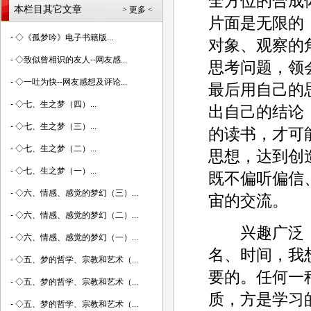
全方位的合成
本栏目其它文章
> 更多 <
片面是无限的
-
◇《孤梦吟》电子书籍版...
对象、观察的
-
◇致似曾相识的友人--网友感...
思考问题，领
-
◇一吐为快--网友感想及评论...
最后用自己的
-
◇七、生之梦（四）...
出自己的结论
-
◇七、生之梦（三）...
的读书，才可
-
◇七、生之梦（二）...
思想，达到创
-
◇七、生之梦（一）...
既不偏听偏信
-
◇六、情感、感觉的梦幻（三）...
宙的交流。
-
◇六、情感、感觉的梦幻（二）...
兴趣广泛，
-
◇六、情感、感觉的梦幻（一）...
名、时间，我
-
◇五、梦的哲学、宗教和艺术（...
要的。任何一
-
◇五、梦的哲学、宗教和艺术（...
质，方是学习
-
◇五、梦的哲学、宗教和艺术（...