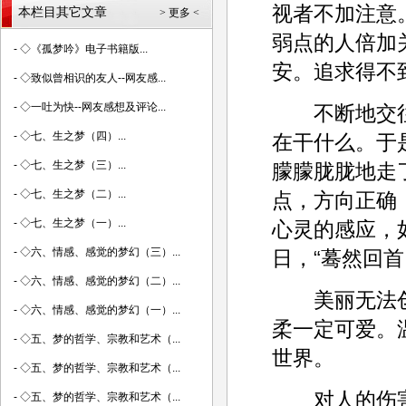
视者不加注意
本栏目其它文章
> 更多 <
弱点的人倍加
-
◇《孤梦吟》电子书籍版...
安。追求得不
-
◇致似曾相识的友人--网友感...
-
◇一吐为快--网友感想及评论...
不断地交往
-
◇七、生之梦（四）...
在干什么。于
-
◇七、生之梦（三）...
朦朦胧胧地走
-
◇七、生之梦（二）...
点，方向正确
-
◇七、生之梦（一）...
心灵的感应，
-
◇六、情感、感觉的梦幻（三）...
日，“蓦然回
-
◇六、情感、感觉的梦幻（二）...
美丽无法创
-
◇六、情感、感觉的梦幻（一）...
柔一定可爱。
-
◇五、梦的哲学、宗教和艺术（...
世界。
-
◇五、梦的哲学、宗教和艺术（...
对人的伤害
-
◇五、梦的哲学、宗教和艺术（...