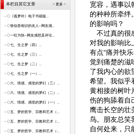
宽容，遇事以
本栏目其它文章
> 更多 <
的种种所牵绊
-
◇《孤梦吟》电子书籍版...
的影响吗？
-
◇致似曾相识的友人--网友感...
不过真的很感
-
◇一吐为快--网友感想及评论...
对我的影响比
-
◇七、生之梦（四）...
有点“痛并快
-
◇七、生之梦（三）...
觉到痛楚的滋
-
◇七、生之梦（二）...
了我内心的欲
-
◇七、生之梦（一）...
希望。我似乎
-
◇六、情感、感觉的梦幻（三）...
黄相接的树叶
-
◇六、情感、感觉的梦幻（二）...
伤的狗舔着自
-
◇六、情感、感觉的梦幻（一）...
鹰击长空的壮
-
◇五、梦的哲学、宗教和艺术（...
鸟。朋友总笑
-
◇五、梦的哲学、宗教和艺术（...
自何处来，只
-
◇五、梦的哲学、宗教和艺术（...