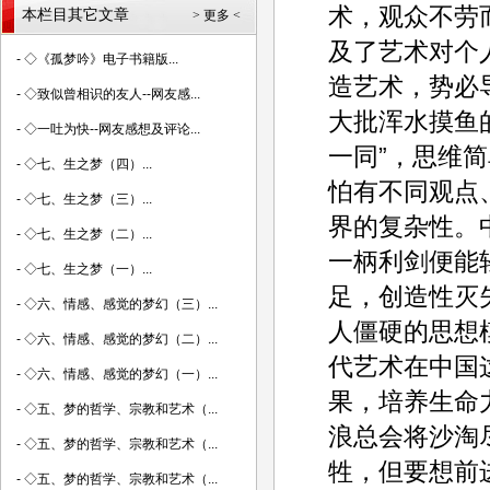
术，观众不劳
本栏目其它文章
> 更多 <
及了艺术对个
-
◇《孤梦吟》电子书籍版...
造艺术，势必
-
◇致似曾相识的友人--网友感...
大批浑水摸鱼
-
◇一吐为快--网友感想及评论...
一同”，思维
-
◇七、生之梦（四）...
怕有不同观点
-
◇七、生之梦（三）...
界的复杂性。
-
◇七、生之梦（二）...
一柄利剑便能
-
◇七、生之梦（一）...
足，创造性灭
-
◇六、情感、感觉的梦幻（三）...
人僵硬的思想
-
◇六、情感、感觉的梦幻（二）...
代艺术在中国
-
◇六、情感、感觉的梦幻（一）...
果，培养生命
-
◇五、梦的哲学、宗教和艺术（...
浪总会将沙淘
-
◇五、梦的哲学、宗教和艺术（...
牲，但要想前
-
◇五、梦的哲学、宗教和艺术（...