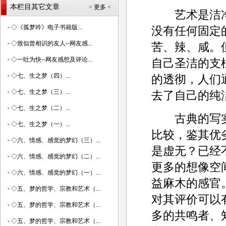
本栏目其它文章
> 更多 <
艺术是洁净
-
◇《孤梦吟》电子书籍版...
没有任何固定
-
◇致似曾相识的友人--网友感...
苦、辣、咸。
-
◇一吐为快--网友感想及评论...
自己圣洁的支
-
◇七、生之梦（四）...
的透彻，人们
-
◇七、生之梦（三）...
去了自己的纯
-
◇七、生之梦（二）...
古典的写实
-
◇七、生之梦（一）...
比较，鉴其优
-
◇六、情感、感觉的梦幻（三）...
是虚无？已经
-
◇六、情感、感觉的梦幻（二）...
更多的想像空
-
◇六、情感、感觉的梦幻（一）...
益麻木的感官
-
◇五、梦的哲学、宗教和艺术（...
对其评价可以
-
◇五、梦的哲学、宗教和艺术（...
多的共鸣者、
-
◇五、梦的哲学、宗教和艺术（...