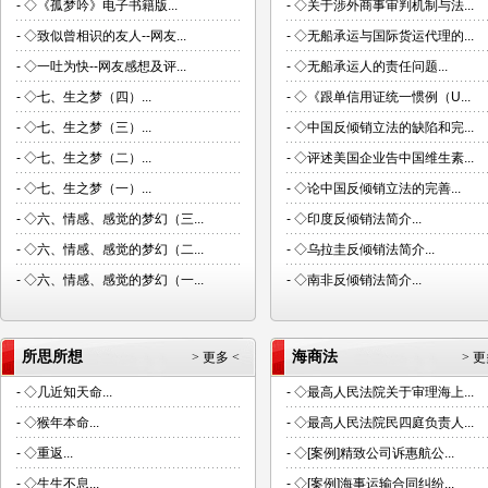
-
◇《孤梦吟》电子书籍版...
-
◇关于涉外商事审判机制与法...
-
◇致似曾相识的友人--网友...
-
◇无船承运与国际货运代理的...
-
◇一吐为快--网友感想及评...
-
◇无船承运人的责任问题...
-
◇七、生之梦（四）...
-
◇《跟单信用证统一惯例（U...
-
◇七、生之梦（三）...
-
◇中国反倾销立法的缺陷和完...
-
◇七、生之梦（二）...
-
◇评述美国企业告中国维生素...
-
◇七、生之梦（一）...
-
◇论中国反倾销立法的完善...
-
◇六、情感、感觉的梦幻（三...
-
◇印度反倾销法简介...
-
◇六、情感、感觉的梦幻（二...
-
◇乌拉圭反倾销法简介...
-
◇六、情感、感觉的梦幻（一...
-
◇南非反倾销法简介...
所思所想
海商法
> 更多 <
> 更
-
◇几近知天命...
-
◇最高人民法院关于审理海上...
-
◇猴年本命...
-
◇最高人民法院民四庭负责人...
-
◇重返...
-
◇[案例]精致公司诉惠航公...
-
◇生生不息...
-
◇[案例]海事运输合同纠纷...