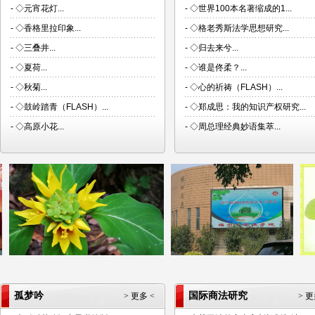
-
◇元宵花灯...
-
◇世界100本名著缩成的1...
-
◇香格里拉印象...
-
◇格老秀斯法学思想研究...
-
◇三叠井...
-
◇归去来兮...
-
◇夏荷...
-
◇谁是佟柔？...
-
◇秋菊...
-
◇心的祈祷（FLASH）...
-
◇鼓岭踏青（FLASH）...
-
◇郑成思：我的知识产权研究...
-
◇高原小花...
-
◇周总理经典妙语集萃...
孤梦吟
国际商法研究
> 更多 <
> 更