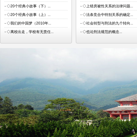
-
◇20个经典小故事（下）...
-
◇上错房被性关系的法律问题...
-
◇20个经典小故事（上）...
-
◇法条竞合中特别关系的确定...
-
◇我们的中国梦（2010年...
-
◇社会转型与刑法的九个转向...
-
◇离校出走，学校有无责任...
-
◇也论刑法规范的概念...