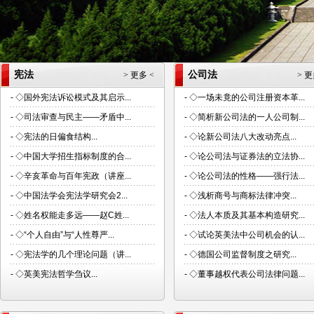
宪法
公司法
> 更多 <
> 更
-
◇国外宪法诉讼模式及其启示...
-
◇一场未竟的公司注册资本革...
-
◇司法审查与民主——矛盾中...
-
◇简析新公司法的一人公司制...
-
◇宪法的日偏食结构...
-
◇论新公司法八大改动亮点...
-
◇中国大学招生指标制度的合...
-
◇论公司法与证券法的立法协...
-
◇辛亥革命与百年宪政（讲座...
-
◇论公司法的性格——强行法...
-
◇中国法学会宪法学研究会2...
-
◇浅析商号与商标法律冲突...
-
◇姓名权能走多远——赵C姓...
-
◇法人本质及其基本构造研究...
-
◇“个人自由”与“人性尊严...
-
◇试论英美法中公司机会的认...
-
◇宪法学的几个理论问题（讲...
-
◇德国公司监督制度之研究...
-
◇英美宪法哲学刍议...
-
◇董事越权代表公司法律问题...