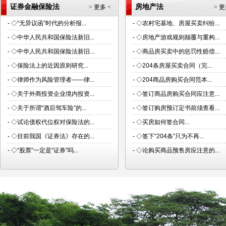
证券金融保险法
房地产法
> 更多 <
> 更
-
◇“无异议函”时代的分析报...
-
◇农村宅基地、房屋买卖纠纷...
-
◇中华人民共和国保险法新旧...
-
◇房地产游戏规则颠覆与重构...
-
◇中华人民共和国保险法新旧...
-
◇商品房买卖中的惩罚性赔偿...
-
◇保险法上的近因原则研究...
-
◇204条房屋买卖合同（完...
-
◇律师作为风险管理者——律...
-
◇204商品房购买合同范本...
-
◇关于外商投资企业境内投资...
-
◇签订商品房购买合同应注意...
-
◇关于所谓“酒后驾车险”的...
-
◇签订购房预订定书前须查看...
-
◇试论债权代位权对保险法的...
-
◇买房如何签合同...
-
◇目前我国《证券法》存在的...
-
◇签下“204条”只为不再...
-
◇“股票”一定是“证券”吗...
-
◇论购买商品预售房应注意的...