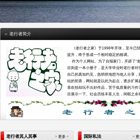
老行者简介
《老行者之家》于1998年开张，至今已
提升，终于形成一个相对稳定的格调。
作为个人网站。为了自报家门，开辟了“老行
目则是一本小册子，是大学毕业时老行者对
自己的真知灼见，急哄哄地想与他人分享，
站的初衷，网站就是以此为起点，逐步扩展
喜欢拍却玩不出好作品，苦于低质量的习作无
目展示一下。社会历练丰富人生，闲暇之余将
老行者其人其事
国际私法
> 更多 <
> 更