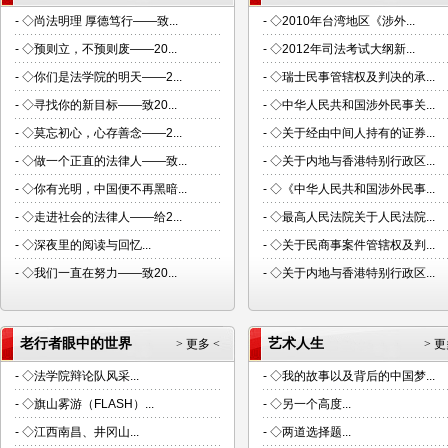
-
◇尚法明理 厚德笃行——致...
-
◇2010年台湾地区《涉外...
-
◇预则立，不预则废——20...
-
◇2012年司法考试大纲新...
-
◇你们是法学院的明天——2...
-
◇瑞士民事管辖权及判决的承...
-
◇寻找你的新目标——致20...
-
◇中华人民共和国涉外民事关...
-
◇莫忘初心，心存善念——2...
-
◇关于经由中间人持有的证券...
-
◇做一个正直的法律人——致...
-
◇关于内地与香港特别行政区...
-
◇你有光明，中国便不再黑暗...
-
◇《中华人民共和国涉外民事...
-
◇走进社会的法律人——给2...
-
◇最高人民法院关于人民法院...
-
◇深夜里的阅读与回忆...
-
◇关于民商事案件管辖权及判...
-
◇我们一直在努力——致20...
-
◇关于内地与香港特别行政区...
老行者眼中的世界
艺术人生
> 更多 <
> 更
-
◇法学院辩论队风采...
-
◇我的故事以及背后的中国梦...
-
◇旗山雾游（FLASH）...
-
◇另一个高度...
-
◇江西南昌、井冈山...
-
◇两道选择题...