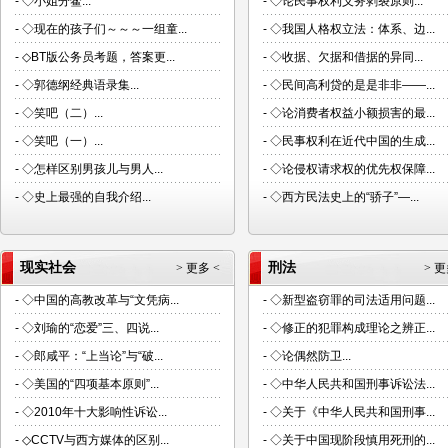
-
◇小姐分鳖...
-
◇论民事权利义务剥裂原则...
-
◇现在的孩子们～～～一组童...
-
◇我国人格权立法：体系、边...
-
◇BT版公务员考题，答案更...
-
◇收据、欠据和借据的异同...
-
◇郭德纲经典语录集...
-
◇民间高利贷的是是非非——...
-
◇笑吧（二）...
-
◇论消费者权益小额损害的最...
-
◇笑吧（一）...
-
◇民事权利在近代中国的生成...
-
◇怎样区别男孩儿与男人...
-
◇论侵权请求权的优先权保障...
-
◇史上最强的自我介绍...
-
◇西方民法史上的“骄子”—...
现实社会
刑法
> 更多 <
> 更
-
◇中国的高教改革与“文凭病...
-
◇新型盗窃罪的司法适用问题...
-
◇刘瑜的“恋爱”三、四说...
-
◇修正的犯罪构成理论之辨正...
-
◇郎咸平：“上当论”与“破...
-
◇论偶然防卫...
-
◇美国的“四项基本原则”...
-
◇中华人民共和国刑事诉讼法...
-
◇2010年十大影响性诉讼...
-
◇关于《中华人民共和国刑事...
-
◇CCTV与西方媒体的区别...
-
◇关于中国现阶段慎用死刑的...