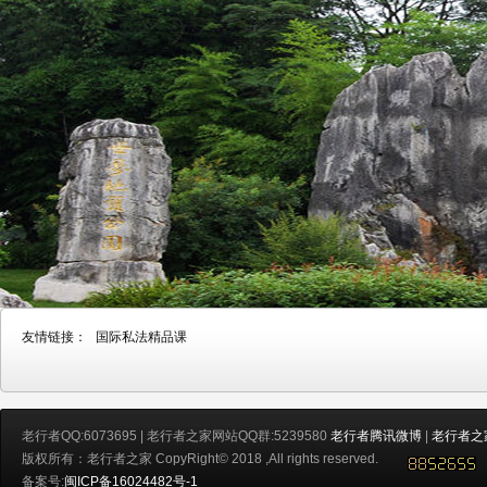
友情链接：
国际私法精品课
老行者QQ:6073695 | 老行者之家网站QQ群:5239580
老行者腾讯微博
|
老行者之
版权所有：老行者之家 CopyRight© 2018 ,All rights reserved.
备案号:
闽ICP备16024482号-1