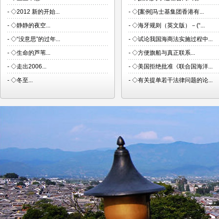
-
◇2012 新的开始...
-
◇[案例]马士基集团香港有...
-
◇静静的夜空...
-
◇海牙规则（英文版）－(“...
-
◇“没意思”的过年...
-
◇试论我国海商法实施过程中...
-
◇生命的芦苇...
-
◇方便旗船与真正联系...
-
◇走出2006...
-
◇美国拒绝批准《联合国海洋...
-
◇冬至...
-
◇有关提单若干法律问题的论...