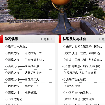
学习偶得
法理及法与社会
> 更多 <
> 更
-
◇峨眉山与乐山...
-
◇朱苏力教授在第五期中国法...
-
◇西藏之行——布达拉宫、大...
-
◇法的演进：过程、式样和趋...
-
◇西藏之行——羊卓雍措圣湖...
-
◇自由中国新礼制：从家庭出...
-
◇西藏之行——纳木措圣湖...
-
◇我们需要怎样的习惯法研究...
-
◇西藏之行——从林芝到拉萨...
-
◇“见死不救”入法的道德困...
-
◇西藏之行——林芝第二天...
-
◇后果严重的错案...
-
◇西藏之行——林芝第一天...
-
◇运气与法律...
-
◇西藏之行——准备进藏...
-
◇中国司法中的政党...
-
◇巴厘岛游记...
-
◇中国法律现代化的道路...