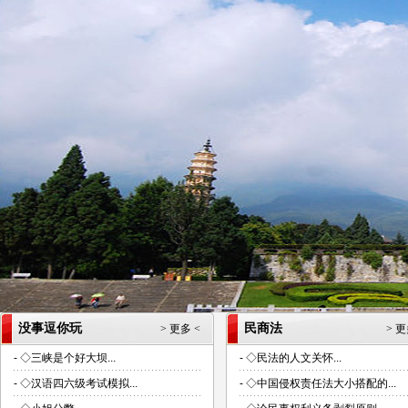
没事逗你玩
民商法
> 更多 <
> 更
-
◇三峡是个好大坝...
-
◇民法的人文关怀...
-
◇汉语四六级考试模拟...
-
◇中国侵权责任法大小搭配的...